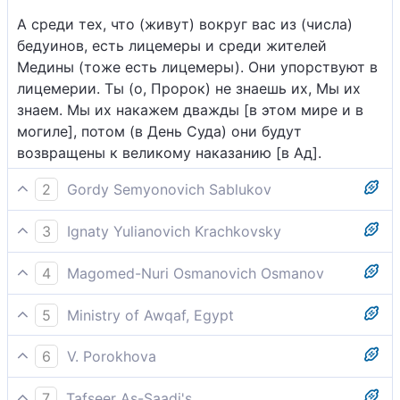
А среди тех, что (живут) вокруг вас из (числа)
бедуинов, есть лицемеры и среди жителей
Медины (тоже есть лицемеры). Они упорствуют в
лицемерии. Ты (о, Пророк) не знаешь их, Мы их
знаем. Мы их накажем дважды [в этом мире и в
могиле], потом (в День Суда) они будут
возвращены к великому наказанию [в Ад].
2
Gordy Semyonovich Sablukov
Между теми Арабами, которые вокруг вас, есть
3
Ignaty Yulianovich Krachkovsky
лицемеры, а также есть и в числе жителей
А среди бедуинов, что вокруг вас, и жителей
Медины: они упорны в лицемерии, ты не знаешь
4
Magomed-Nuri Osmanovich Osmanov
Медины есть лицемеры; они - упрямы в
их, Мы знаем их. Мы их накажем два раза; со
Среди бедуинов, которые живут вокруг вас, а
лицемерии. Ты их не знаешь, Мы их знаем. Мы их
временем они будут подвергнуты великой муке.
5
Ministry of Awqaf, Egypt
также среди жителей Медины есть мунафики,
накажем дважды, потом они будут возвращены к
Среди бедуинов, живущих в окрестностях
которые упорствуют в [своем] лицемерии. Ты [,
великому наказанию.
6
V. Porokhova
Медины, есть лицемеры, которые не уверовали,
Мухаммад], не распознаешь их, Мы же знаем их
А среди прочих бедуинов, Что окружают вас Иль
но скрывают это и притворяются верующими. И
[хорошо] и накажем дважды. А затем они будут
7
Tafseer As-Saadi's