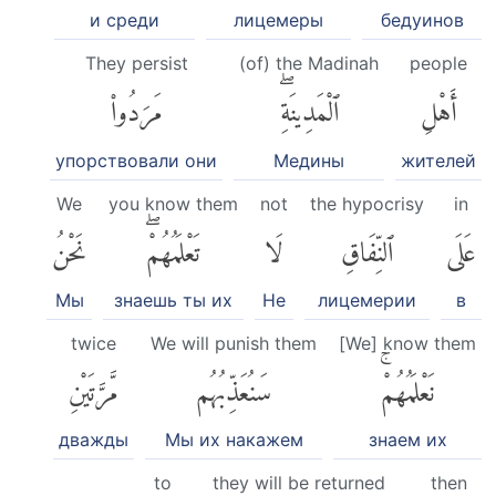
и среди
лицемеры
бедуинов
They persist
(of) the Madinah
people
أَهْلِ
ٱلْمَدِينَةِۖ
مَرَدُوا۟
упорствовали они
Медины
жителей
We
you know them
not
the hypocrisy
in
عَلَى
ٱلنِّفَاقِ
لَا
تَعْلَمُهُمْۖ
نَحْنُ
Мы
знаешь ты их
Не
лицемерии
в
twice
We will punish them
[We] know them
نَعْلَمُهُمْۚ
سَنُعَذِّبُهُم
مَّرَّتَيْنِ
дважды
Мы их накажем
знаем их
to
they will be returned
then