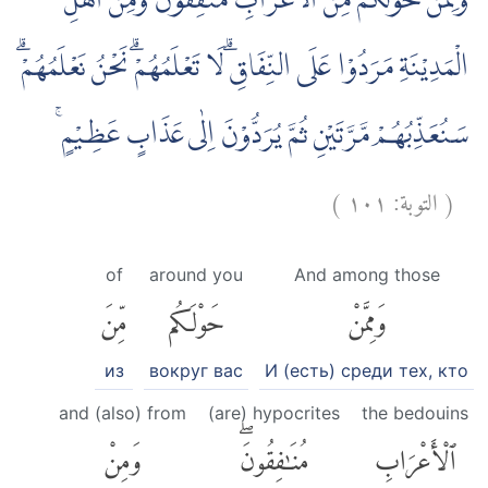
وَمِمَّنْ حَوْلَكُمْ مِّنَ الْاَعْرَابِ مُنٰفِقُوْنَ ۗوَمِنْ اَهْلِ
الْمَدِيْنَةِ مَرَدُوْا عَلَى النِّفَاقِۗ لَا تَعْلَمُهُمْۗ نَحْنُ نَعْلَمُهُمْۗ
سَنُعَذِّبُهُمْ مَّرَّتَيْنِ ثُمَّ يُرَدُّوْنَ اِلٰى عَذَابٍ عَظِيْمٍ ۚ
)
١٠١
التوبة:
(
of
around you
And among those
وَمِمَّنْ
حَوْلَكُم
مِّنَ
из
вокруг вас
И (есть) среди тех, кто
and (also) from
(are) hypocrites
the bedouins
ٱلْأَعْرَابِ
مُنَٰفِقُونَۖ
وَمِنْ