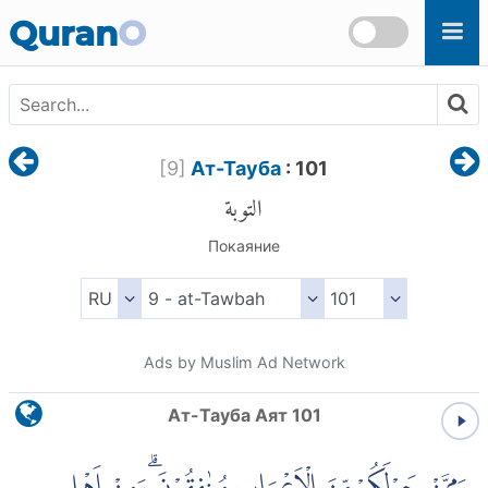
Skip to main content
Quran
O
[
9
]
Ат-Тауба
: 101
التوبة
Покаяние
Ads by Muslim Ad Network
Ат-Тауба Аят 101