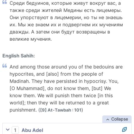
Среди бедуинов, которые живут вокруг вас, а
также среди жителей Медины есть лицемеры.
Они упорствуют в лицемерии, но ты не знаешь
их. Мы же знаем их и подвергнем их мучениям
дважды. А затем они будут возвращены в
великие мучения.
English Sahih:
And among those around you of the bedouins are
hypocrites, and [also] from the people of
Madinah. They have persisted in hypocrisy. You,
[O Muhammad], do not know them, [but] We
know them. We will punish them twice [in this
world]; then they will be returned to a great
punishment. (
)
[9] At-Tawbah : 101
Collapse
1
Abu Adel