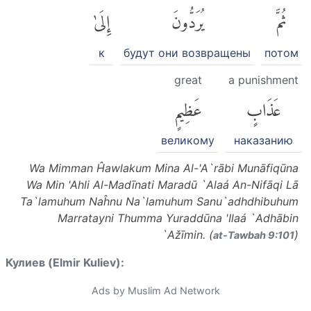
ثُمَّ
يُرَدُّونَ
إِلَىٰ
к
будут они возвращены
потом
great
a punishment
عَذَابٍ
عَظِيمٍ
великому
наказанию
Wa Mimman Ĥawlakum Mina Al-'A`rābi Munāfiqūna
Wa Min 'Ahli Al-Madīnati Maradū `Alaá An-Nifāqi Lā
Ta`lamuhum Naĥnu Na`lamuhum Sanu`adhdhibuhum
Marratayni Thumma Yuraddūna 'Ilaá `Adhābin
`Ažīmin. (
)
at-Tawbah 9:101
Кулиев (Elmir Kuliev):
Ads by Muslim Ad Network