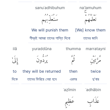
sanuʿadhibuhum
naʿlamuhum
نَعْلَمُهُمْۚ
سَنُعَذِّبُهُم
We will punish them
[We] know them
শীঘ্রই আমরা তাদের শাস্তি দিবো
তাদের জানি
ilā
yuraddūna
thumma
marratayni
مَّرَّتَيْنِ
ثُمَّ
يُرَدُّونَ
إِلَىٰ
to
they will be returned
then
twice
দিকে
তাদের ফিরিয়ে নেয়া হবে
এরপর
দু'বার
ʿaẓīmin
ʿadhābin
عَذَابٍ
عَظِيمٍ