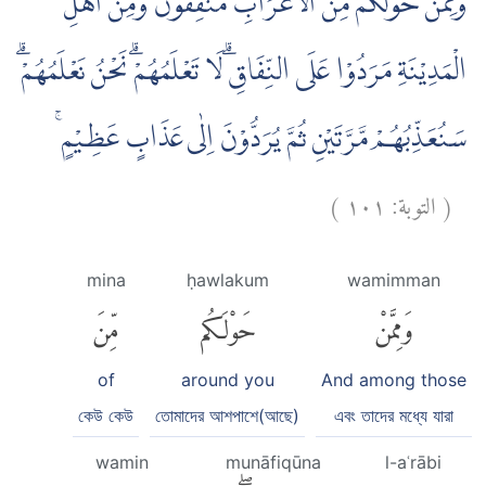
وَمِمَّنْ حَوْلَكُمْ مِّنَ الْاَعْرَابِ مُنٰفِقُوْنَ ۗوَمِنْ اَهْلِ
الْمَدِيْنَةِ مَرَدُوْا عَلَى النِّفَاقِۗ لَا تَعْلَمُهُمْۗ نَحْنُ نَعْلَمُهُمْۗ
سَنُعَذِّبُهُمْ مَّرَّتَيْنِ ثُمَّ يُرَدُّوْنَ اِلٰى عَذَابٍ عَظِيْمٍ ۚ
)
١٠١
التوبة:
(
mina
ḥawlakum
wamimman
وَمِمَّنْ
حَوْلَكُم
مِّنَ
of
around you
And among those
কেউ কেউ
তোমাদের আশপাশে(আছে)
এবং তাদের মধ্যে যারা
wamin
munāfiqūna
l-aʿrābi