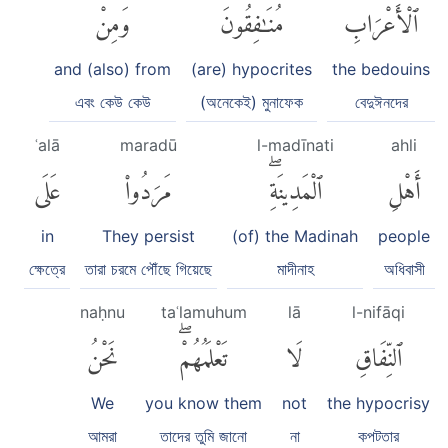
ٱلْأَعْرَابِ
مُنَٰفِقُونَۖ
وَمِنْ
and (also) from
(are) hypocrites
the bedouins
এবং কেউ কেউ
(অনেকেই) মুনাফেক
বেদুঈনদের
ʿalā
maradū
l-madīnati
ahli
أَهْلِ
ٱلْمَدِينَةِۖ
مَرَدُوا۟
عَلَى
in
They persist
(of) the Madinah
people
ক্ষেত্রে
তারা চরমে পৌঁছে গিয়েছে
মাদীনাহ
অধিবাসী
naḥnu
taʿlamuhum
lā
l-nifāqi
ٱلنِّفَاقِ
لَا
تَعْلَمُهُمْۖ
نَحْنُ
We
you know them
not
the hypocrisy
আমরা
তাদের তুমি জানো
না
কপটতার