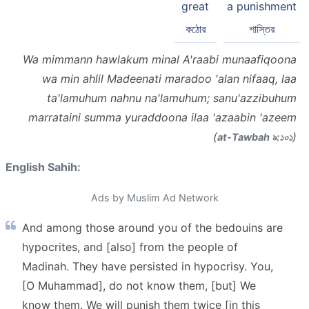
great
a punishment
কঠোর
শাস্তির
Wa mimmann hawlakum minal A'raabi munaafiqoona
wa min ahlil Madeenati maradoo 'alan nifaaq, laa
ta'lamuhum nahnu na'lamuhum; sanu'azzibuhum
marrataini summa yuraddoona ilaa 'azaabin 'azeem
(
)
at-Tawbah ৯:১০১
English Sahih:
Ads by Muslim Ad Network
And among those around you of the bedouins are
hypocrites, and [also] from the people of
Madinah. They have persisted in hypocrisy. You,
[O Muhammad], do not know them, [but] We
know them. We will punish them twice [in this