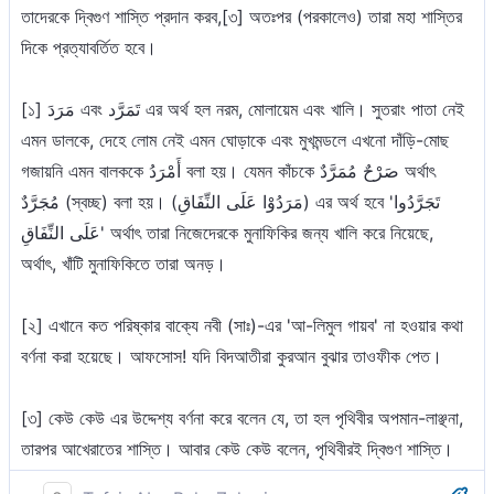
তাদেরকে দ্বিগুণ শাস্তি প্রদান করব,[৩] অতঃপর (পরকালেও) তারা মহা শাস্তির
দিকে প্রত্যাবর্তিত হবে।
[১] مَرَدَ এবং تَمَرَّد এর অর্থ হল নরম, মোলায়েম এবং খালি। সুতরাং পাতা নেই
এমন ডালকে, দেহে লোম নেই এমন ঘোড়াকে এবং মুখমন্ডলে এখনো দাঁড়ি-মোছ
গজায়নি এমন বালককে أَمْرَدُ বলা হয়। যেমন কাঁচকে صَرْحٌ مُمَرَّدٌ অর্থাৎ
مُجَرَّدٌ (স্বচ্ছ) বলা হয়। (مَرَدُوْا عَلَى النِّفَاقِ) এর অর্থ হবে 'تَجَرَّدُوا
عَلَى النِّفَاقِ' অর্থাৎ তারা নিজেদেরকে মুনাফিকির জন্য খালি করে নিয়েছে,
অর্থাৎ, খাঁটি মুনাফিকিতে তারা অনড়।
[২] এখানে কত পরিষ্কার বাক্যে নবী (সাঃ)-এর 'আ-লিমুল গায়ব' না হওয়ার কথা
বর্ণনা করা হয়েছে। আফসোস! যদি বিদআতীরা কুরআন বুঝার তাওফীক পেত।
[৩] কেউ কেউ এর উদ্দেশ্য বর্ণনা করে বলেন যে, তা হল পৃথিবীর অপমান-লাঞ্ছনা,
তারপর আখেরাতের শাস্তি। আবার কেউ কেউ বলেন, পৃথিবীরই দ্বিগুণ শাস্তি।