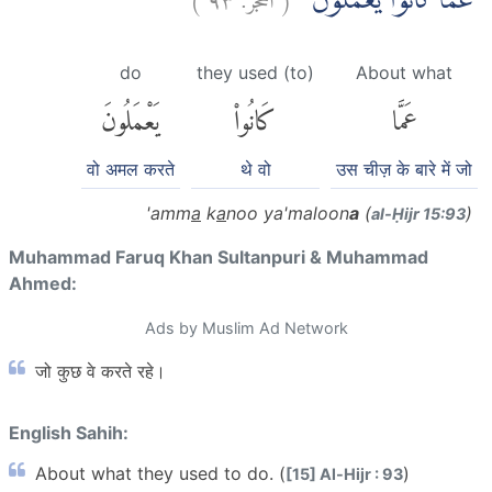
عَمَّا كَانُوْا يَعْمَلُوْنَ
do
they used (to)
About what
عَمَّا
كَانُوا۟
يَعْمَلُونَ
वो अमल करते
थे वो
उस चीज़ के बारे में जो
'amm
a
k
a
noo ya'maloon
a
(
)
al-Ḥijr 15:93
Muhammad Faruq Khan Sultanpuri & Muhammad
Ahmed:
Ads by Muslim Ad Network
जो कुछ वे करते रहे।
English Sahih:
About what they used to do. (
)
[15] Al-Hijr : 93