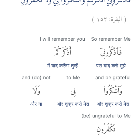
فَاذْكُرُوْنِيْٓ اَذْكُرْكُمْ وَاشْكُرُوْا لِيْ وَلَا تَكْفُرُوْنِ ࣖ
)
١٥٢
البقرة:
(
I will remember you
So remember Me
فَٱذْكُرُونِىٓ
أَذْكُرْكُمْ
मैं याद करुँगा तुम्हें
पस याद करो मुझे
and (do) not
to Me
and be grateful
وَٱشْكُرُوا۟
لِى
وَلَا
और ना
और शुक्र करो मेरा
और शुक्र करो मेरा
(be) ungrateful to Me
تَكْفُرُونِ