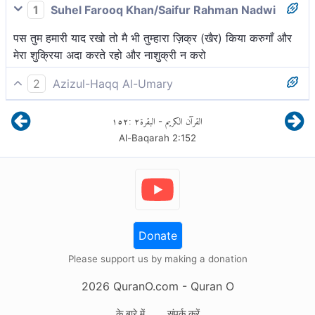
1
Suhel Farooq Khan/Saifur Rahman Nadwi
पस तुम हमारी याद रखो तो मै भी तुम्हारा ज़िक्र (खैर) किया करुगाँ और
मेरा शुक्रिया अदा करते रहो और नाशुक्री न करो
2
Azizul-Haqq Al-Umary
अतः, मुझे याद करो[1], मैं तुम्हें याद करूँगा[2] और मेरे आभारी रहो और
١٥٢
:
٢
البقرة
القرآن الكريم
-
मेरे कृतघ्न न बनो।
Al-Baqarah
2
:
152
Donate
Please support us by making a donation
2026
QuranO.com
- Quran O
के बारे में
संपर्क करें