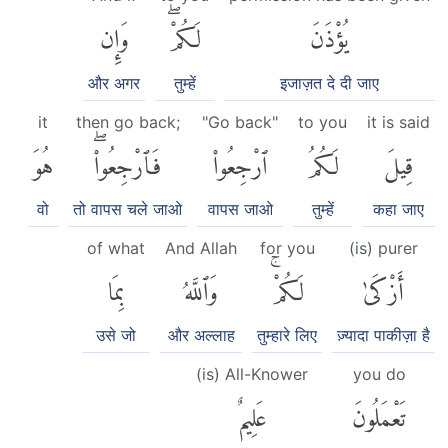
يُؤْذَنَ
لَكُمْۖ
وَإِن
और अगर
तुम्हें
इजाज़त दे दी जाए
it
then go back;
"Go back"
to you
it is said
قِيلَ
لَكُمُ
ٱرْجِعُوا۟
فَٱرْجِعُوا۟ۖ
هُوَ
वो
तो वापस चले जाओ
वापस जाओ
तुम्हें
कहा जाए
of what
And Allah
for you
(is) purer
أَزْكَىٰ
لَكُمْۚ
وَٱللَّهُ
بِمَا
उसे जो
और अल्लाह
तुम्हारे लिए
ज़्यादा पाकीज़ा है
(is) All-Knower
you do
تَعْمَلُونَ
عَلِيمٌ