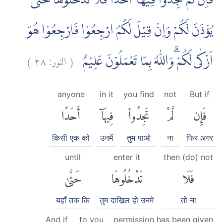
فَاِنْ لَّمْ تَجِدُوْا فِيْهَآ اَحَدًا فَلَا تَدْخُلُوْهَا حَتّٰى
يُؤْذَنَ لَكُمْ وَاِنْ قِيْلَ لَكُمُ ارْجِعُوْا فَارْجِعُوْا هُوَ
)
٢٨
النور:
(
اَزْكٰى لَكُمْ ۗوَاللّٰهُ بِمَا تَعْمَلُوْنَ عَلِيْمٌ
anyone
in it
you find
not
But if
فَإِن
لَّمْ
تَجِدُوا۟
فِيهَآ
أَحَدًا
किसी एक को
उनमें
तुम पाओ
ना
फिर अगर
until
enter it
then (do) not
فَلَا
تَدْخُلُوهَا
حَتَّىٰ
यहाँ तक कि
तुम दाख़िल हो उनमें
तो ना
And if
to you
permission has been given