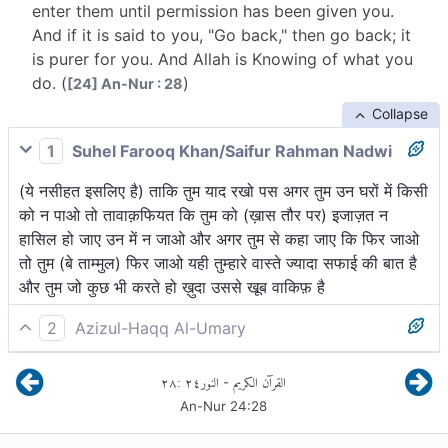
enter them until permission has been given you.
And if it is said to you, "Go back," then go back; it
is purer for you. And Allah is Knowing of what you
do. (
)
[24] An-Nur : 28
Collapse
1
Suhel Farooq Khan/Saifur Rahman Nadwi
(ये नसीहत इसलिए है) ताकि तुम याद रखो पस अगर तुम उन घरों में किसी
को न पाओ तो तावाक़फियत कि तुम को (ख़ास तौर पर) इजाज़त न
हासिल हो जाए उन में न जाओ और अगर तुम से कहा जाए कि फिर जाओ
तो तुम (बे ताम्मुल) फिर जाओ यही तुम्हारे वास्ते ज्यादा सफाई की बात है
और तुम जो कुछ भी करते हो ख़ुदा उससे खूब वाकिफ़ है
2
Azizul-Haqq Al-Umary
और यदि, उनमें किसी को न पाओ, तो उनमें प्रवेश न करो, यहाँ तक कि
٢٨
:
٢٤
النور
القرآن الكريم
-
तुम्हें अनुमति दे दी जाये और यदि, तुमसे कहा जाये कि वापस हो जाओ, तो
An-Nur
24
:
28
वापस हो जाओ, ये तुम्हारे लिए अधिक पवित्र है तथा अल्लाह जो कुछ तुम
करते हो, भली-भाँति जानने वाला है।