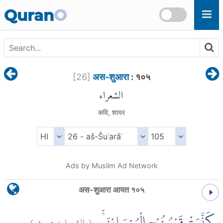
Skip to main content
Quran
O
[
26
]
अस-शुआरा
: १०५
الشعراء
कवि, शायर
Ads by Muslim Ad Network
अस-शुआरा आयत १०५
)
١٠٥
الشعراء:
(