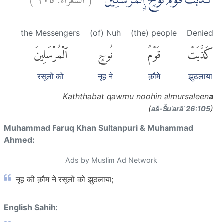
كَذَّبَتْ قَوْمُ نُوْحِ ِۨالْمُرْسَلِيْنَ ۚ
the Messengers
(of) Nuh
(the) people
Denied
كَذَّبَتْ
قَوْمُ
نُوحٍ
ٱلْمُرْسَلِينَ
रसूलों को
नूह ने
क़ौमे
झुठलाया
Ka
thth
abat qawmu noo
h
in almursaleen
a
(
)
aš-Šuʿarāʾ 26:105
Muhammad Faruq Khan Sultanpuri & Muhammad
Ahmed:
Ads by Muslim Ad Network
नूह की क़ौम ने रसूलों को झुठलाया;
English Sahih: