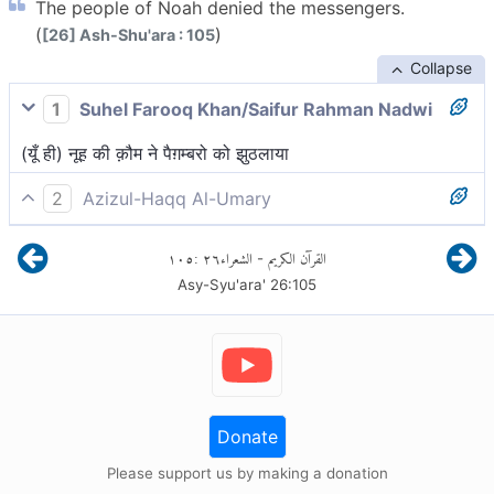
The people of Noah denied the messengers.
(
)
[26] Ash-Shu'ara : 105
Collapse
1
Suhel Farooq Khan/Saifur Rahman Nadwi
(यूँ ही) नूह की क़ौम ने पैग़म्बरो को झुठलाया
2
Azizul-Haqq Al-Umary
नूह़ की जाति ने भी रसूलों को झुठलाया।
١٠٥
:
٢٦
الشعراء
القرآن الكريم
-
Asy-Syu'ara'
26
:
105
Donate
Please support us by making a donation