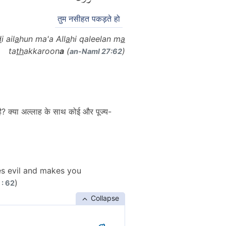
तुम नसीहत पकड़ते हो
d
i ail
a
hun ma'a All
a
hi qaleelan m
a
ta
th
akkaroon
a
(
)
an-Naml 27:62
 है? क्या अल्लाह के साथ कोई और पूज्य-
es evil and makes you
)
: 62
Collapse