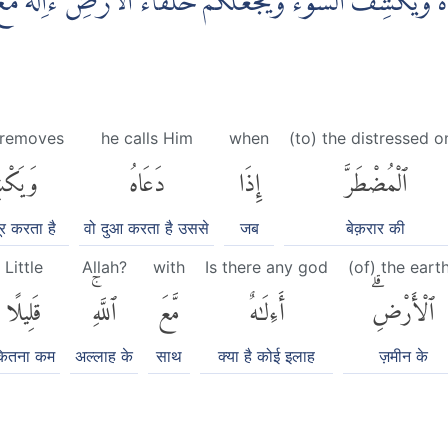
 وَيَكْشِفُ السُّوْۤءَ وَيَجْعَلُكُمْ خُلَفَاۤءَ الْاَرْضِۗ ءَاِلٰهٌ مَّعَ ال
 removes
he calls Him
when
(to) the distressed o
ٱلْمُضْطَرَّ
إِذَا
دَعَاهُ
وَيَكْ
र करता है
वो दुआ करता है उससे
जब
बेक़रार की
Little
Allah?
with
Is there any god
(of) the eart
ٱلْأَرْضِۗ
أَءِلَٰهٌ
مَّعَ
ٱللَّهِۚ
قَلِيلًا
ितना कम
अल्लाह के
साथ
क्या है कोई इलाह
ज़मीन के