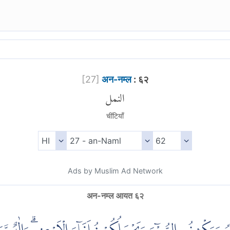
[
27
]
अन-नम्ल
: ६२
النمل
चींटियाँ
Ads by Muslim Ad Network
अन-नम्ल आयत ६२