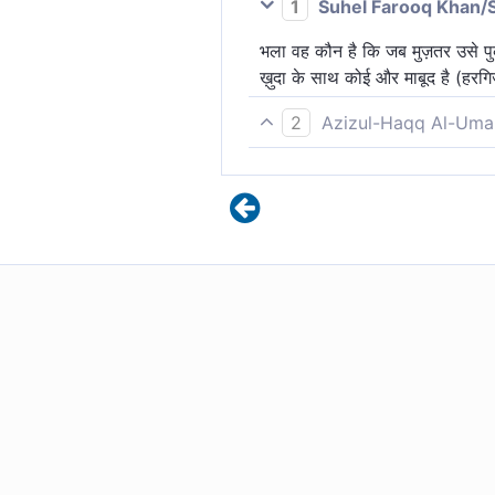
1
Suhel Farooq Khan/
भला वह कौन है कि जब मुज़तर उसे पुक
ख़ुदा के साथ कोई और माबूद है (हरग
2
Azizul-Haqq Al-Uma
या वो है, जो व्याकुल की प्रार्थना सु
तुम बहुत कम ही शिक्षा ग्रहण करते ह