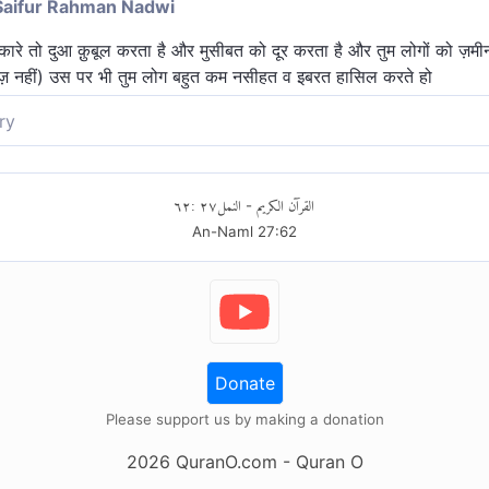
Saifur Rahman Nadwi
ारे तो दुआ क़ुबूल करता है और मुसीबत को दूर करता है और तुम लोगों को ज़मीन 
िज़ नहीं) उस पर भी तुम लोग बहुत कम नसीहत व इबरत हासिल करते हो
ry
नता है, जब उसे पुकारे और दूर करता है दुःख तथा तुम्हें बनाता है धरती का अधिका
ो।
٦٢
:
٢٧
النمل
القرآن الكريم
-
An-Naml
27
:
62
Donate
Please support us by making a donation
2026
QuranO.com
- Quran O