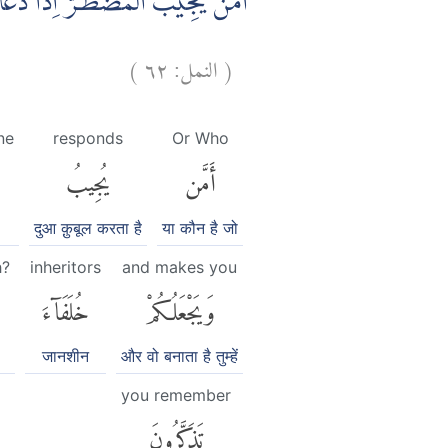
اَمَّنْ يُّجِيْبُ الْمُضْطَرَّ اِذَا دَعَاهُ
)
٦٢
النمل:
(
ne
responds
Or Who
أَمَّن
يُجِيبُ
दुआ क़ुबूल करता है
या कौन है जो
h?
inheritors
and makes you
وَيَجْعَلُكُمْ
خُلَفَآءَ
जानशीन
और वो बनाता है तुम्हें
you remember
تَذَكَّرُونَ