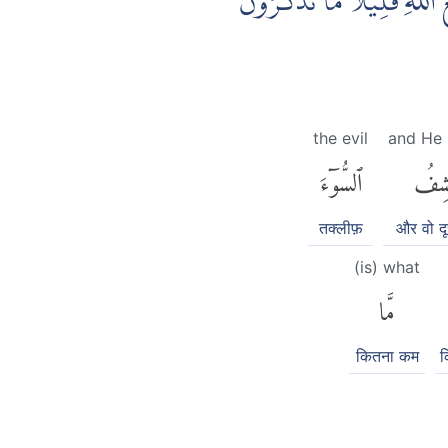
لّٰهِ ۗقَلِيْلًا مَّا تَذَكَّرُوْنَۗ
the evil
and He
شِفُ
ٱلسُّوٓءَ
तक्लीफ़
और वो दू
(is) what
مَّا
कितना कम
क