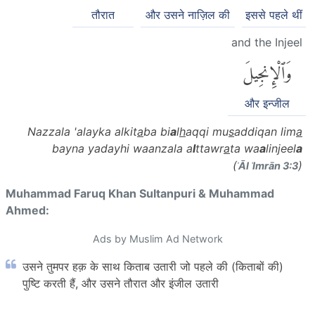
तौरात
और उसने नाज़िल की
इससे पहले थीं
and the Injeel
وَٱلْإِنجِيلَ
और इन्जील
Nazzala 'alayka alkit
a
ba bi
a
l
h
aqqi mu
s
addiqan lim
a
bayna yadayhi waanzala a
l
ttawr
a
ta wa
a
linjeel
a
(
)
ʾĀl ʿImrān 3:3
Muhammad Faruq Khan Sultanpuri & Muhammad
Ahmed:
Ads by Muslim Ad Network
उसने तुमपर हक़ के साथ किताब उतारी जो पहले की (किताबों की)
पुष्टि करती हैं, और उसने तौरात और इंजील उतारी