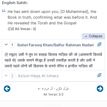
English Sahih:
He has sent down upon you, [O Muhammad], the
Book in truth, confirming what was before it. And
He revealed the Torah and the Gospel
(
)
[3] Ali 'Imran : 3
Collapse
1
Suhel Farooq Khan/Saifur Rahman Nadwi
(ऐ रसूल) उसी ने तुम पर बरहक़ किताब नाज़िल की जो (आसमानी किताबें
पहले से) उसके सामने मौजूद हैं उनकी तसदीक़ करती है और उसी ने
उससे पहले लोगों की हिदायत के वास्ते तौरेत व इन्जील नाज़िल की
2
Azizul-Haqq Al-Umary
उसीने आपपर सत्य के साथ पुस्तक (क़ुर्आन) उतारी है, जो इससे पहले की
٣
:
٣
آل عمران
القرآن الكريم
-
पुस्तकों के लिए प्रमाणकारी है और उसीने तौरात तथा इंजील उतारी है।
Ali 'Imran
3
:
3