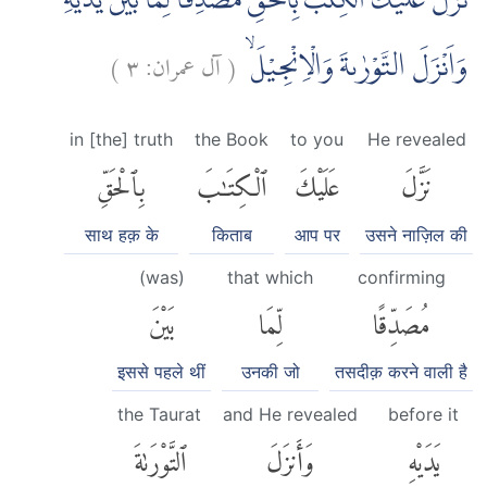
نَزَّلَ عَلَيْكَ الْكِتٰبَ بِالْحَقِّ مُصَدِّقًا لِّمَا بَيْنَ يَدَيْهِ
)
٣
آل عمران:
(
وَاَنْزَلَ التَّوْرٰىةَ وَالْاِنْجِيْلَۙ
in [the] truth
the Book
to you
He revealed
نَزَّلَ
عَلَيْكَ
ٱلْكِتَٰبَ
بِٱلْحَقِّ
साथ हक़ के
किताब
आप पर
उसने नाज़िल की
(was)
that which
confirming
مُصَدِّقًا
لِّمَا
بَيْنَ
इससे पहले थीं
उनकी जो
तसदीक़ करने वाली है
the Taurat
and He revealed
before it
يَدَيْهِ
وَأَنزَلَ
ٱلتَّوْرَىٰةَ