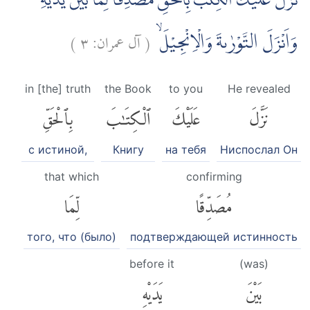
نَزَّلَ عَلَيْكَ الْكِتٰبَ بِالْحَقِّ مُصَدِّقًا لِّمَا بَيْنَ يَدَيْهِ
)
٣
آل عمران:
(
وَاَنْزَلَ التَّوْرٰىةَ وَالْاِنْجِيْلَۙ
in [the] truth
the Book
to you
He revealed
نَزَّلَ
عَلَيْكَ
ٱلْكِتَٰبَ
بِٱلْحَقِّ
с истиной,
Книгу
на тебя
Ниспослал Он
that which
confirming
مُصَدِّقًا
لِّمَا
того, что (было)
подтверждающей истинность
before it
(was)
بَيْنَ
يَدَيْهِ