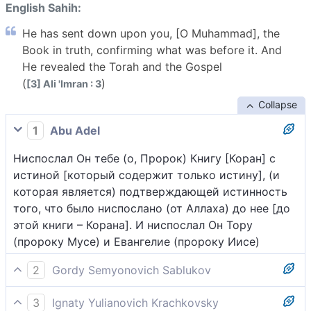
English Sahih:
He has sent down upon you, [O Muhammad], the
Book in truth, confirming what was before it. And
He revealed the Torah and the Gospel
(
)
[3] Ali 'Imran : 3
Collapse
1
Abu Adel
Ниспослал Он тебе (о, Пророк) Книгу [Коран] с
истиной [который содержит только истину], (и
которая является) подтверждающей истинность
того, что было ниспослано (от Аллаха) до нее [до
этой книги – Корана]. И ниспослал Он Тору
(пророку Мусе) и Евангелие (пророку Иисе)
2
Gordy Semyonovich Sablukov
Поистине, Он свыше ниспослал тебе это писание в
3
Ignaty Yulianovich Krachkovsky