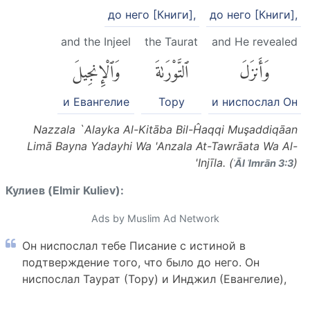
до него [Книги],
до него [Книги],
and the Injeel
the Taurat
and He revealed
وَأَنزَلَ
ٱلتَّوْرَىٰةَ
وَٱلْإِنجِيلَ
и Евангелие
Тору
и ниспослал Он
Nazzala `Alayka Al-Kitāba Bil-Ĥaqqi Muşaddiqāan
Limā Bayna Yadayhi Wa 'Anzala At-Tawrāata Wa Al-
'Injīla. (
)
ʾĀl ʿImrān 3:3
Кулиев (Elmir Kuliev):
Ads by Muslim Ad Network
Он ниспослал тебе Писание с истиной в
подтверждение того, что было до него. Он
ниспослал Таурат (Тору) и Инджил (Евангелие),