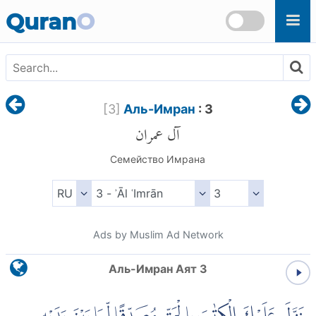
Skip to main content
Quran
O
[
3
]
Аль-Имран
: 3
آل عمران
Семейство Имрана
Ads by Muslim Ad Network
Аль-Имран Аят 3