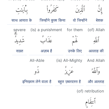
إِنَّ
ٱلَّذِينَ
كَفَرُوا۟
بِـَٔايَٰتِ
साथ आयात के
जिन्होंने कुफ़्र किया
वो जिन्होंने
बेशक
severe
(is) a punishment
for them
(of) Allah
ٱللَّهِ
لَهُمْ
عَذَابٌ
شَدِيدٌۗ
सख़्त
अज़ाब है
उनके लिए
अल्लाह की
All-Able
(is) All-Mighty
And Allah
وَٱللَّهُ
عَزِيزٌ
ذُو
इन्तिक़ाम लेने वाला है
बहुत ज़बरदस्त है
और अल्लाह
(of) retribution
ٱنتِقَامٍ