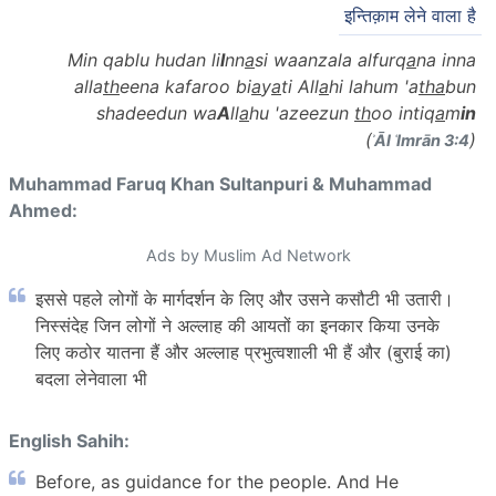
इन्तिक़ाम लेने वाला है
Min qablu hudan li
l
nn
a
si waanzala alfurq
a
na inna
alla
th
eena kafaroo bi
a
y
a
ti All
a
hi lahum 'a
tha
bun
shadeedun wa
A
ll
a
hu 'azeezun
th
oo intiq
a
m
in
(
)
ʾĀl ʿImrān 3:4
Muhammad Faruq Khan Sultanpuri & Muhammad
Ahmed:
Ads by Muslim Ad Network
इससे पहले लोगों के मार्गदर्शन के लिए और उसने कसौटी भी उतारी।
निस्संदेह जिन लोगों ने अल्लाह की आयतों का इनकार किया उनके
लिए कठोर यातना हैं और अल्लाह प्रभुत्वशाली भी हैं और (बुराई का)
बदला लेनेवाला भी
English Sahih:
Before, as guidance for the people. And He