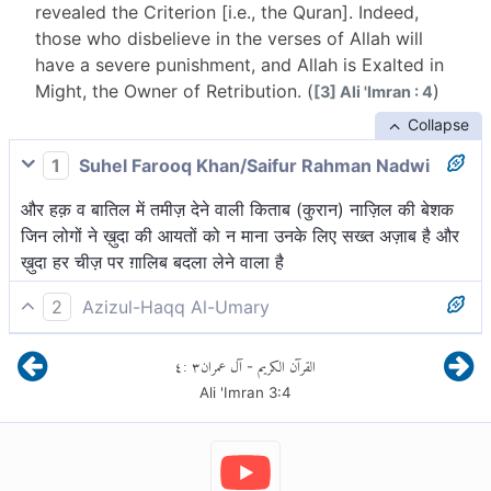
revealed the Criterion [i.e., the Quran]. Indeed,
those who disbelieve in the verses of Allah will
have a severe punishment, and Allah is Exalted in
Might, the Owner of Retribution. (
)
[3] Ali 'Imran : 4
Collapse
1
Suhel Farooq Khan/Saifur Rahman Nadwi
और हक़ व बातिल में तमीज़ देने वाली किताब (कुरान) नाज़िल की बेशक
जिन लोगों ने ख़ुदा की आयतों को न माना उनके लिए सख्त अज़ाब है और
ख़ुदा हर चीज़ पर ग़ालिब बदला लेने वाला है
2
Azizul-Haqq Al-Umary
इससे पूर्व, लोगों के मार्गदर्शन के लिए और फ़ुर्क़ान उतारा है[1] तथा
٤
:
٣
آل عمران
القرآن الكريم
-
जिन्होंने अल्लाह की आयतों को अस्वीकार किया, उन्हीं के लिए कड़ी
Ali 'Imran
3
:
4
यातना है और अल्लाह प्रभुत्वशाली, बदला लेने वाला है।