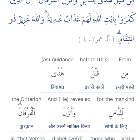
مِنْ قَبْلُ هُدًى لِّلنَّاسِ وَاَنْزَلَ الْفُرْقَانَ ەۗ اِنَّ الَّذِيْنَ
كَفَرُوْا بِاٰيٰتِ اللّٰهِ لَهُمْ عَذَابٌ شَدِيْدٌ ۗوَاللّٰهُ عَزِيْزٌ ذُو
)
٤
آل عمران:
(
انْتِقَامٍۗ
(as) guidance
before (this)
From
مِن
قَبْلُ
هُدًى
हिदायत
इससे पहले
इससे पहले
the Criterion
And (He) revealed
for the mankind
لِّلنَّاسِ
وَأَنزَلَ
ٱلْفُرْقَانَۗ
फ़ुरक़ान
और उसने नाज़िल किया
लोगों के लिए
in (the) Verses
disbelieve[d]
those who
Verily