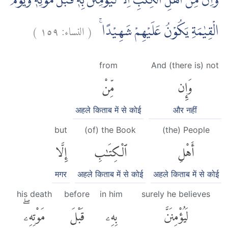
وَاِنْ مِّنْ اَهْلِ الْكِتٰبِ اِلَّا لَيُؤْمِنَنَّ بِهٖ قَبْلَ مَوْتِهٖ ۚوَيَوْمَ
)
١٥٩
النساء:
(
الْقِيٰمَةِ يَكُوْنُ عَلَيْهِمْ شَهِيْدًاۚ
from
And (there is) not
وَإِن
مِّنْ
अहले किताब में से कोई
और नहीं
but
(of) the Book
(the) People
أَهْلِ
ٱلْكِتَٰبِ
إِلَّا
मगर
अहले किताब में से कोई
अहले किताब में से कोई
his death
before
in him
surely he believes
لَيُؤْمِنَنَّ
بِهِۦ
قَبْلَ
مَوْتِهِۦۖ