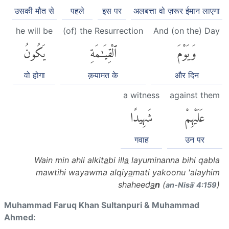
उसकी मौत से
पहले
इस पर
अलबत्ता वो ज़रूर ईमान लाएगा
he will be
(of) the Resurrection
And (on the) Day
وَيَوْمَ
ٱلْقِيَٰمَةِ
يَكُونُ
वो होगा
क़यामत के
और दिन
a witness
against them
عَلَيْهِمْ
شَهِيدًا
गवाह
उन पर
Wain min ahli alkit
a
bi ill
a
layuminanna bihi qabla
mawtihi wayawma alqiy
a
mati yakoonu 'alayhim
shaheed
a
n
(
)
an-Nisāʾ 4:159
Muhammad Faruq Khan Sultanpuri & Muhammad
Ahmed: