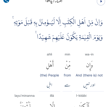
النساء آية ۱۵۹
وَاِنْ مِّنْ اَهْلِ الْكِتٰبِ اِلَّا لَيُـؤْمِنَنَّ بِهٖ قَبْلَ مَوْتِهٖ ۚ
وَيَوْمَ الْقِيٰمَةِ يَكُوْنُ عَلَيْهِمْ شَهِيْدًا ۚ
ahli
min
wa-in
وَإِن
مِّنْ
أَهْلِ
(the) People
from
And (there is) not
اور نہیں
سے
اہل
layu'minanna
illā
l-kitābi
ٱلْكِتَٰبِ
إِلَّا
لَيُؤْمِنَنَّ