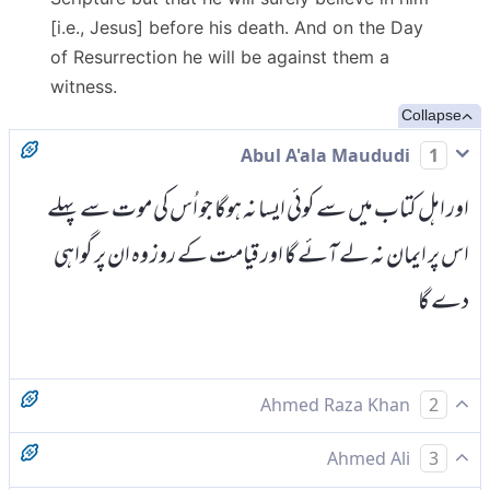
[i.e., Jesus] before his death. And on the Day
of Resurrection he will be against them a
witness.
Collapse
Abul A'ala Maududi
1
اور اہل کتاب میں سے کوئی ایسا نہ ہوگا جو اُس کی موت سے پہلے
اس پر ایمان نہ لے آئے گا اور قیامت کے روز وہ ان پر گواہی
دے گا
Ahmed Raza Khan
2
کوئی کتابی ایسا نہیں جو اس کی موت سے پہلے اس پر ایمان نہ لائے
Ahmed Ali
3