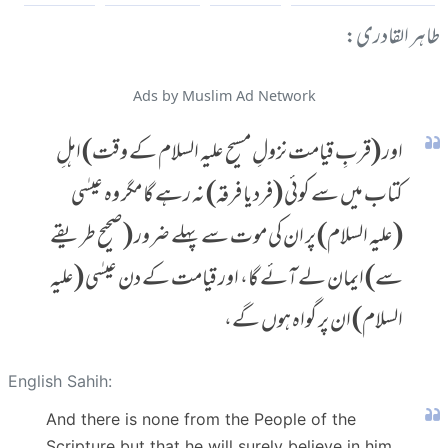
طاہر القادری:
Ads by Muslim Ad Network
اور (قربِ قیامت نزولِ مسیح علیہ السلام کے وقت) اہلِ
کتاب میں سے کوئی (فرد یا فرقہ) نہ رہے گا مگر وہ عیسٰی
(علیہ السلام) پر ان کی موت سے پہلے ضرور (صحیح طریقے
سے) ایمان لے آئے گا، اور قیامت کے دن عیسٰی (علیہ
السلام) ان پر گواہ ہوں گے،
English Sahih:
And there is none from the People of the
Scripture but that he will surely believe in him