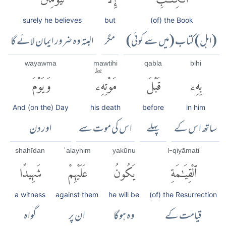
surely he believes
but
(of) the Book
(اہل) کتاب (میں سے کوئی)
مگر
البتہ وہ ضرور ایمان لائے گا
wayawma
mawtihi
qabla
bihi
بِهِۦ
قَبْلَ
مَوْتِهِۦۖ
وَيَوْمَ
And (on the) Day
his death
before
in him
ساتھ اس کے
پہلے
اس کی موت سے
اور دن
shahīdan
ʿalayhim
yakūnu
l-qiyāmati
ٱلْقِيَٰمَةِ
يَكُونُ
عَلَيْهِمْ
شَهِيدًا
a witness
against them
he will be
(of) the Resurrection
قیامت کے
وہ ہوگا
ان پر
گواہ