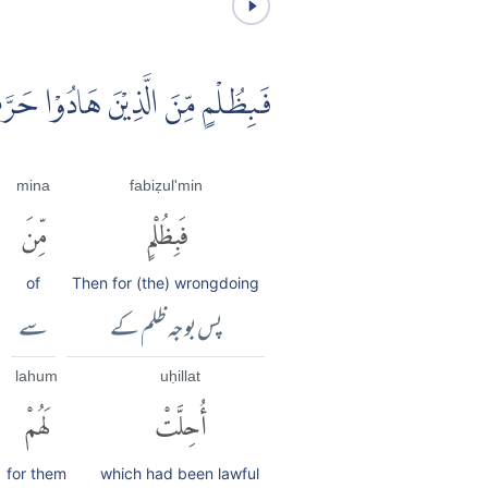
فَبِظُلْمٍ مِّنَ الَّذِيْنَ هَادُوْا حَرَّ
mina
fabiẓul'min
فَبِظُلْمٍ
مِّنَ
of
Then for (the) wrongdoing
پس بوجہ ظلم کے
سے
lahum
uḥillat
أُحِلَّتْ
لَهُمْ
for them
which had been lawful