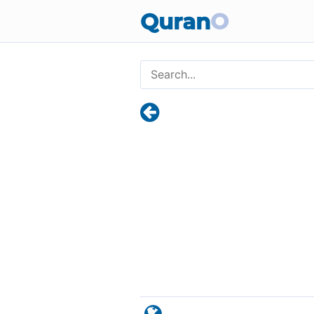
Quran
O