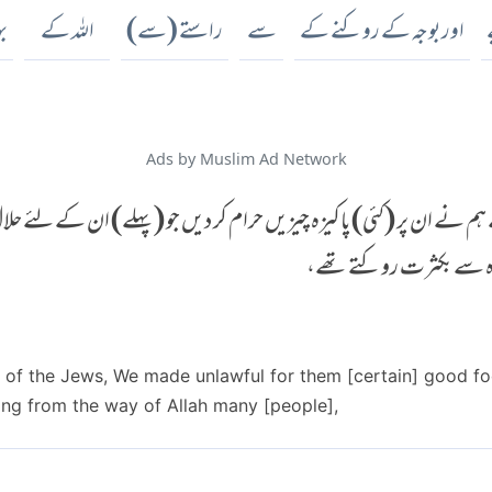
اور بوجہ کے روکنے کے
سے
راستے (سے)
اللہ کے
ب
Ads by Muslim Ad Network
ہم نے ان پر (کئی) پاکیزہ چیزیں حرام کر دیں جو (پہلے) ان کے لئے حلا
راہ سے بکثرت روکتے تھے،
 of the Jews, We made unlawful for them [certain] good f
ting from the way of Allah many [people],