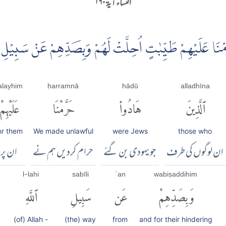
النساء آية ۱۶۰
مْنَا عَلَيْهِمْ طَيِّبٰتٍ اُحِلَّتْ لَهُمْ وَبِصَدِّهِمْ عَنْ سَبِيْلِ الل
alayhim
ḥarramnā
hādū
alladhīna
ٱلَّذِينَ
هَادُوا۟
حَرَّمْنَا
عَلَيْهِمْ
or them
We made unlawful
were Jews
those who
ان لوگوں کی طرف
جو یہودی بن گئے
حرام کردیں ہم نے
ان پر
l-lahi
sabīli
ʿan
wabiṣaddihim
وَبِصَدِّهِمْ
عَن
سَبِيلِ
ٱللَّهِ
(of) Allah -
(the) way
from
and for their hindering