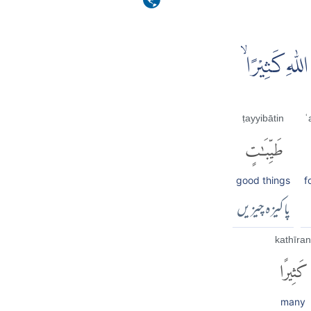
ّٰهِ كَثِيْرًا ۙ
ṭayyibātin
ʿ
طَيِّبَٰتٍ
good things
f
پاکیزہ چیزیں
kathīran
كَثِيرًا
many