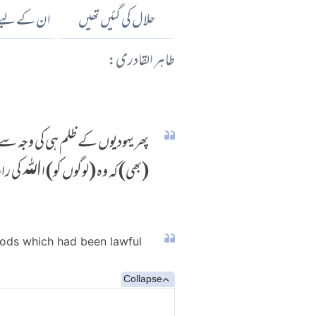
حلال کی گئیں تھیں
ان کے لیے
طاہر القادری:
پھر یہودیوں کے ظلم ہی کی وجہ سے 
(بھی) کہ وہ (لوگوں کو) اﷲ کی 
oods which had been lawful
Collapse