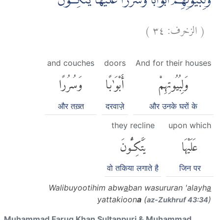
وَلِبُيُوْتِهِمْ اَبْوَابًا وَّسُرُرًا عَلَيْهَا يَتَّكِـُٔوْنَۙ
)
٣٤
الزخرف:
(
and couches
doors
And for their houses
وَلِبُيُوتِهِمْ
أَبْوَٰبًا
وَسُرُرًا
और तख़्त
दरवाज़े
और उनके घरों के
they recline
upon which
عَلَيْهَا
يَتَّكِـُٔونَ
वो तकिया लगाते है
जिन पर
Walibuyootihim abw
a
ban wasururan 'alayh
a
yattakioon
a
(
)
az-Zukhruf 43:34
Muhammad Faruq Khan Sultanpuri & Muhammad