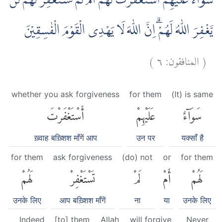
سَوَاۤءٌ عَلَيْهِمْ اَسْتَغْفَرْتَ لَهُمْ اَمْ لَمْ تَسْتَغْفِرْ لَهُمْۗ لَنْ
يَّغْفِرَ اللّٰهُ لَهُمْۗ اِنَّ اللّٰهَ لَا يَهْدِى الْقَوْمَ الْفٰسِقِيْنَ
)
٦
المنافقون:
(
whether you ask forgiveness
for them
(It) is same
سَوَآءٌ
عَلَيْهِمْ
أَسْتَغْفَرْتَ
ख़्वाह बख़्शिश माँगें आप
उन पर
यक्साँ है
for them
ask forgiveness
(do) not
or
for them
لَهُمْ
أَمْ
لَمْ
تَسْتَغْفِرْ
لَهُمْ
उनके लिए
आप बख़्शिश माँगें
ना
या
उनके लिए
Indeed
[to] them
Allah
will forgive
Never