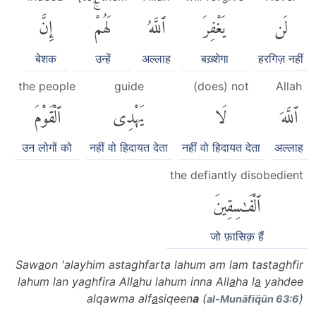
لَن
يَغْفِرَ
ٱللَّهُ
لَهُمْۚ
إِنَّ
बेशक
उन्हें
अल्लाह
बख़्शेगा
हरगिज़ नहीं
the people
guide
(does) not
Allah
ٱللَّهَ
لَا
يَهْدِى
ٱلْقَوْمَ
उन लोगों को
नहीं वो हिदायत देता
नहीं वो हिदायत देता
अल्लाह
the defiantly disobedient
ٱلْفَٰسِقِينَ
जो फ़ासिक़ हैं
Saw
a
on 'alayhim astaghfarta lahum am lam tastaghfir
lahum lan yaghfira All
a
hu lahum inna All
a
ha l
a
yahdee
alqawma alf
a
siqeen
a
(
)
al-Munāfiq̈ūn 63:6