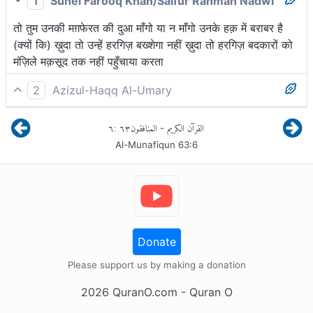
1
Suhel Farooq Khan/Saifur Rahman Nadwi
तो तुम उनकी मग़फेरत की दुआ माँगो या न माँगो उनके हक़ में बराबर है
(क्यों कि) ख़ुदा तो उन्हें हरगिज़ बख्शेगा नहीं ख़ुदा तो हरगिज़ बदकारों को
मंज़िले मक़सूद तक नहीं पहुँचाया करता
2
Azizul-Haqq Al-Umary
हे नबी! उनके समीप समान है कि आप क्षमा की प्रार्थना करें उनके लिए
٦
:
٦٣
المنافقون
القرآن الكريم
-
अथवा क्षमा की प्रार्थना न करें उनके लिए। कदापि नहीं क्षमा करेगा
Al-Munafiqun
63
:
6
अल्लाह उन्हें। वास्तव में अल्लाह सुपथ नहीं दिखाता है अवज्ञाकारियों
को।
Donate
Please support us by making a donation
2026
QuranO.com
- Quran O