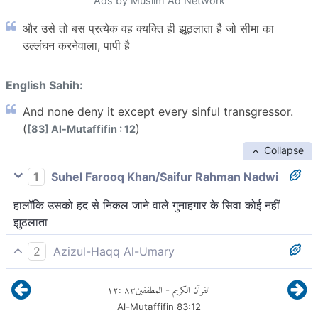
Ads by Muslim Ad Network
और उसे तो बस प्रत्येक वह क्यक्ति ही झूठलाता है जो सीमा का
उल्लंघन करनेवाला, पापी है
English Sahih:
And none deny it except every sinful transgressor.
(
)
[83] Al-Mutaffifin : 12
Collapse
1
Suhel Farooq Khan/Saifur Rahman Nadwi
हालॉकि उसको हद से निकल जाने वाले गुनाहगार के सिवा कोई नहीं
झुठलाता
2
Azizul-Haqq Al-Umary
तथा उसे वही झुठलाता है, जो महा अत्याचारी और पापी है।
١٢
:
٨٣
المطففين
القرآن الكريم
-
Al-Mutaffifin
83
:
12