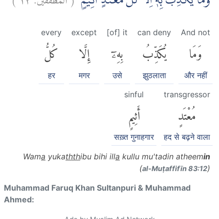
وَمَا يُكَذِّبُ بِهٖٓ اِلَّا كُلُّ مُعْتَدٍ اَثِيْمٍۙ
every
except
[of] it
can deny
And not
وَمَا
يُكَذِّبُ
بِهِۦٓ
إِلَّا
كُلُّ
हर
मगर
उसे
झुठलाता
और नहीं
sinful
transgressor
مُعْتَدٍ
أَثِيمٍ
सख़्त गुनाहगार
हद से बढ़ने वाला
Wam
a
yuka
thth
ibu bihi ill
a
kullu mu'tadin atheem
in
(
)
al-Muṭaffifīn 83:12
Muhammad Faruq Khan Sultanpuri & Muhammad
Ahmed: