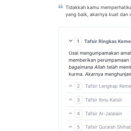
Tidakkah kamu memperhatika
yang baik, akarnya kuat dan 
1
Tafsir Ringkas Kem
Usai mengumpamakan amal or
memberikan perumpamaan b
bagaimana Allah telah me
kurma.
Akarnya
menghunjam
2
Tafsir Lengkap Kem
Perumpamaan yang disebutk
3
Tafsir Ibnu Katsir
kata-kata yang mengandung a
Ali ibnu Abu Talhah telah 
kepada kebajikan dan menc
4
Tafsir Al-Jalalain
yang baik, akarnya teguh m
(Tidakkah kamu perhatikan)
...perumpamaan kalimat yan
unsur hara dari dalam tana
5
Tafsir Quraish Shiha