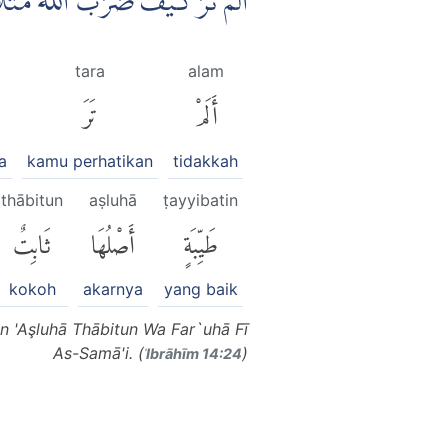
اَلَمْ تَرَ كَيْفَ ضَرَبَ اللّٰهُ مَثَلً
tara
alam
أَلَمْ
تَرَ
a
kamu perhatikan
tidakkah
thābitun
aṣluhā
ṭayyibatin
طَيِّبَةٍ
أَصْلُهَا
ثَابِتٌ
kokoh
akarnya
yang baik
n 'Aşluhā Thābitun Wa Far`uhā Fī
As-Samā'i. (
)
ʾIbrāhīm 14:24