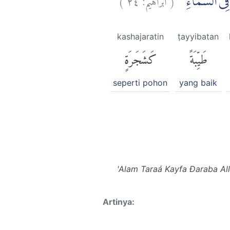
 فِى السَّمَاۤءِۙ
kashajaratin
ṭayyibatan
طَيِّبَةً
كَشَجَرَةٍ
seperti pohon
yang baik
'Alam Taraá Kayfa Đaraba All
Artinya: