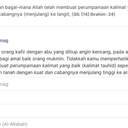
n bagai-mana Allah telah membuat perumpamaan kalimat y
cabangnya (menjulang) ke langit, (
)
QS. [14] Ibrahim : 24
enag
ang kafir dengan abu yang ditiup angin kencang, pada aya
agi amal baik orang mukmin.
Tidakkah kamu memperhati
mbuat perumpamaan
kalimat yang baik
(kalimat tauhid)
seper
 tanah dengan
kuat dan cabangnya
menjulang tinggi
ke
ar
enag
an dalam ayat ini ialah perumpamaan mengenai kata-kata 
jaran tauhid, seperti "La ilaha illallah" atau kata-kata la
meriwayatkan dari Ibnu Abbas sehubungan dengan makna fi
egah mereka dari kemungkaran. Kata-kata semacam itu d
enghunjam ke bumi. Akar bagi pohon memiliki dua fungsi ut
 memperhatikan (bagaimana Allah telah membuat perumpama
g baik.
h dan (2) menopang tegaknya pohon. Apabila akar tidak dap
b (Al-Misbah)