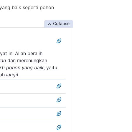
ang baik seperti pohon
Collapse
t ini Allah beralih
kan
dan merenungkan
ti pohon yang baik
, yaitu
ah
langit.
ucapan yang baik, misalnya
in yang mengajak manusia
rman-Nya:
iumpamakan sebagai pohon
ama: (1) menghisap air dan
an) lafal matsalan ini
at lagi mengambil unsur-