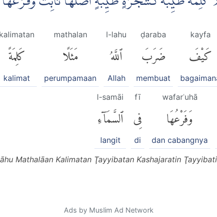
ا كَلِمَةً طَيِّبَةً كَشَجَرَةٍ طَيِّبَةٍ اَصْلُهَا ثَابِتٌ وَّفَرْعُهَا
kalimatan
mathalan
l-lahu
ḍaraba
kayfa
كَيْفَ
ضَرَبَ
ٱللَّهُ
مَثَلًا
كَلِمَةً
kalimat
perumpamaan
Allah
membuat
bagaiman
l-samāi
fī
wafarʿuhā
وَفَرْعُهَا
فِى
ٱلسَّمَآءِ
langit
di
dan cabangnya
āhu Mathalāan Kalimatan Ţayyibatan Kashajaratin Ţayyibati
Ads by Muslim Ad Network