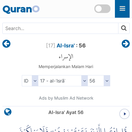
Skip to main content
Quran
O
[
17
]
Al-Isra'
: 56
الإسراء
Memperjalankan Malam Hari
Ads by Muslim Ad Network
Al-Isra' Ayat 56