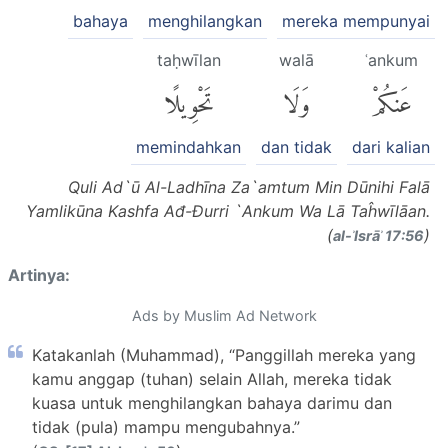
bahaya
menghilangkan
mereka mempunyai
taḥwīlan
walā
ʿankum
عَنكُمْ
وَلَا
تَحْوِيلًا
memindahkan
dan tidak
dari kalian
Quli Ad`ū Al-Ladhīna Za`amtum Min Dūnihi Falā
Yamlikūna Kashfa Ađ-Đurri `Ankum Wa Lā Taĥwīlāan.
(
)
al-ʾIsrāʾ 17:56
Artinya:
Ads by Muslim Ad Network
Katakanlah (Muhammad), “Panggillah mereka yang
kamu anggap (tuhan) selain Allah, mereka tidak
kuasa untuk menghilangkan bahaya darimu dan
tidak (pula) mampu mengubahnya.”