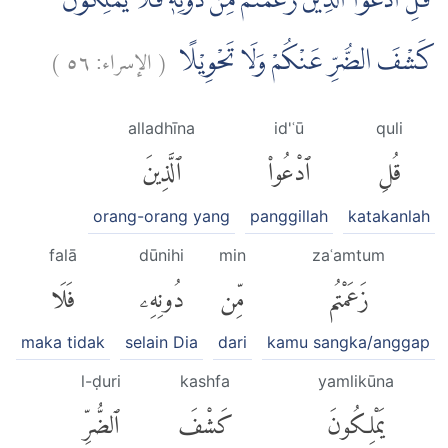
قُلِ ادْعُوا الَّذِيْنَ زَعَمْتُمْ مِّنْ دُوْنِهٖ فَلَا يَمْلِكُوْنَ
)
٥٦
الإسراء:
(
كَشْفَ الضُّرِّ عَنْكُمْ وَلَا تَحْوِيْلًا
alladhīna
id'ʿū
quli
قُلِ
ٱدْعُوا۟
ٱلَّذِينَ
orang-orang yang
panggillah
katakanlah
falā
dūnihi
min
zaʿamtum
زَعَمْتُم
مِّن
دُونِهِۦ
فَلَا
maka tidak
selain Dia
dari
kamu sangka/anggap
l-ḍuri
kashfa
yamlikūna
يَمْلِكُونَ
كَشْفَ
ٱلضُّرِّ