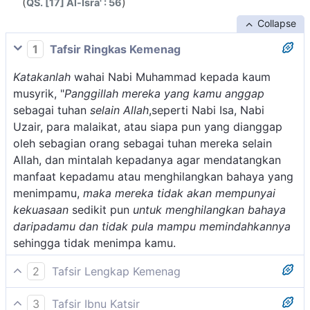
(
)
QS. [17] Al-Isra' : 56
Collapse
1
Tafsir Ringkas Kemenag
Katakanlah
wahai Nabi Muhammad kepada kaum
musyrik, "
Panggillah mereka yang kamu anggap
sebagai tuhan
selain Allah
,seperti Nabi Isa, Nabi
Uzair, para malaikat, atau siapa pun yang dianggap
oleh sebagian orang sebagai tuhan mereka selain
Allah, dan mintalah kepadanya agar mendatangkan
manfaat kepadamu atau menghilangkan bahaya yang
menimpamu,
maka mereka tidak akan mempunyai
kekuasaan
sedikit pun
untuk menghilangkan bahaya
daripadamu dan tidak pula mampu memindahkannya
sehingga tidak menimpa kamu.
2
Tafsir Lengkap Kemenag
Sabab nuzul ayat ini ialah sebagaimana diriwayatkan
3
Tafsir Ibnu Katsir