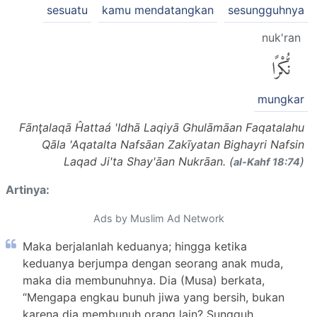
sesuatu
kamu mendatangkan
sesungguhnya
nuk'ran
نُّكْرًا
mungkar
Fānţalaqā Ĥattaá 'Idhā Laqiyā Ghulāmāan Faqatalahu
Qāla 'Aqatalta Nafsāan Zakīyatan Bighayri Nafsin
Laqad Ji'ta Shay'āan Nukrāan. (
)
al-Kahf 18:74
Artinya:
Ads by Muslim Ad Network
Maka berjalanlah keduanya; hingga ketika
keduanya berjumpa dengan seorang anak muda,
maka dia membunuhnya. Dia (Musa) berkata,
“Mengapa engkau bunuh jiwa yang bersih, bukan
karena dia membunuh orang lain? Sungguh,