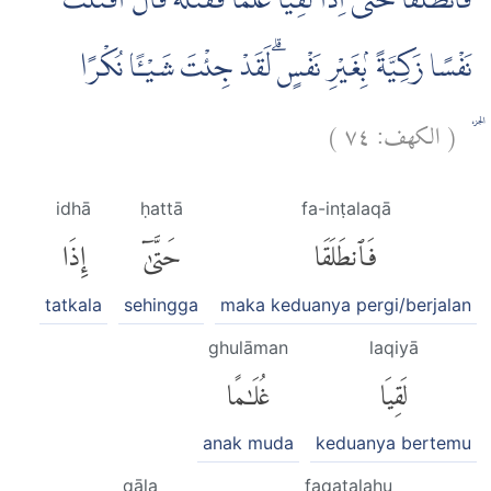
فَانْطَلَقَا ۗحَتّٰٓى اِذَا لَقِيَا غُلٰمًا فَقَتَلَهٗ ۙقَالَ اَقَتَلْتَ
نَفْسًا زَكِيَّةً؈ۢبِغَيْرِ نَفْسٍۗ لَقَدْ جِئْتَ شَيْـًٔا نُكْرًا
)
٧٤
الكهف:
(
۔
idhā
ḥattā
fa-inṭalaqā
فَٱنطَلَقَا
حَتَّىٰٓ
إِذَا
tatkala
sehingga
maka keduanya pergi/berjalan
ghulāman
laqiyā
لَقِيَا
غُلَٰمًا
anak muda
keduanya bertemu
qāla
faqatalahu