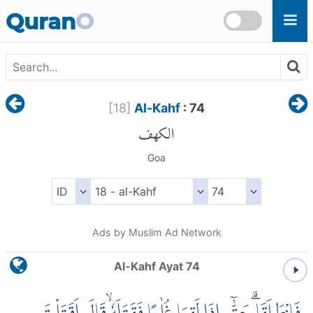
Skip to main content
Quran
O
[
18
]
Al-Kahf
: 74
الكهف
Goa
Ads by Muslim Ad Network
Al-Kahf Ayat 74