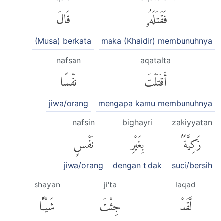
فَقَتَلَهُۥ
قَالَ
(Musa) berkata
maka (Khaidir) membunuhnya
nafsan
aqatalta
أَقَتَلْتَ
نَفْسًا
jiwa/orang
mengapa kamu membunuhnya
nafsin
bighayri
zakiyyatan
زَكِيَّةًۢ
بِغَيْرِ
نَفْسٍ
jiwa/orang
dengan tidak
suci/bersih
shayan
ji'ta
laqad
لَّقَدْ
جِئْتَ
شَيْـًٔا