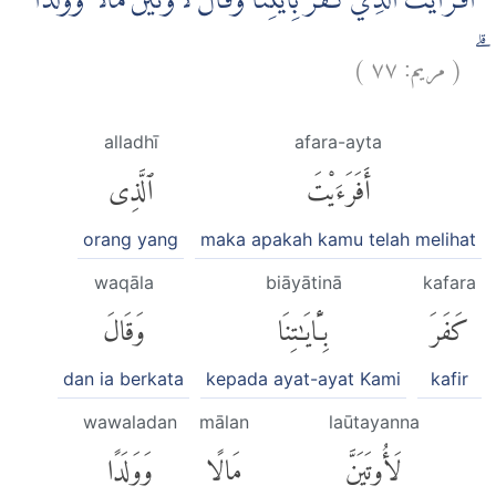
اَفَرَاَيْتَ الَّذِيْ كَفَرَ بِاٰيٰتِنَا وَقَالَ لَاُوْتَيَنَّ مَالًا وَّوَلَدًا
)
٧٧
مريم:
(
ۗ
alladhī
afara-ayta
أَفَرَءَيْتَ
ٱلَّذِى
orang yang
maka apakah kamu telah melihat
waqāla
biāyātinā
kafara
كَفَرَ
بِـَٔايَٰتِنَا
وَقَالَ
dan ia berkata
kepada ayat-ayat Kami
kafir
wawaladan
mālan
laūtayanna
لَأُوتَيَنَّ
مَالًا
وَوَلَدًا