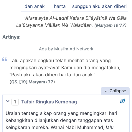
dan anak
harta
sungguh aku akan diberi
'Afara'ayta Al-Ladhī Kafara Bi'āyātinā Wa Qāla
La'ūtayanna Mālāan Wa Waladāan. (
)
Maryam 19:77
Artinya:
Ads by Muslim Ad Network
Lalu apakah engkau telah melihat orang yang
mengingkari ayat-ayat Kami dan dia mengatakan,
“Pasti aku akan diberi harta dan anak.”
(
)
QS. [19] Maryam : 77
Collapse
1
Tafsir Ringkas Kemenag
Uraian tentang sikap orang yang mengingkari hari
kebangkitan dilanjutkan dengan tanggapan atas
keingkaran mereka. Wahai Nabi Muhammad,
lalu