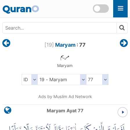
Skip to main content
Quran
O
[
19
]
Maryam
: 77
مريم
Maryam
Ads by Muslim Ad Network
Maryam Ayat 77