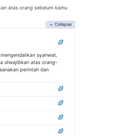
kan atas orang sebelum kamu
Collapse
 mengendalikan syahwat,
a diwajibkan atas orang-
anakan perintah dan
rtinggi budi pekerti,
 lemah yang tidak mampu
 ini dan memerintahkan
n sebagainya.
 dengan niat yang ikhlas
 orang. Karena, lapar, haus
an atas orang-orang
enyucikannya serta
in, malah bisa mendorongnya