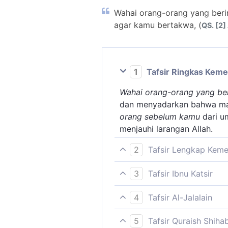
Wahai orang-orang yang beri
agar kamu bertakwa, (
QS. [2]
1
Tafsir Ringkas Kem
Wahai orang-orang yang be
dan menyadarkan bahwa man
orang sebelum kamu
dari u
menjauhi larangan Allah.
2
Tafsir Lengkap Kem
Para ulama banyak memberik
3
Tafsir Ibnu Katsir
menimbulkan kesadaran dan
Melalui ayat ini Allah Swt.
memenuhi kebutuhan hidupny
4
Tafsir Al-Jalalain
kepada mereka berpuasa, ya
Uraian seperti di atas tent
(Hai orang-orang yang beri
karena Allah Swt. Karena d
dan lain-lain akibat berpua
5
Tafsir Quraish Shiha