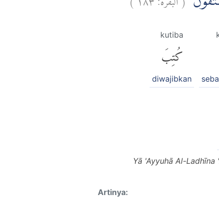
َتَّقُوْنَۙ
kutiba
كُتِبَ
diwajibkan
seb
Yā 'Ayyuhā Al-Ladhīna
Artinya: