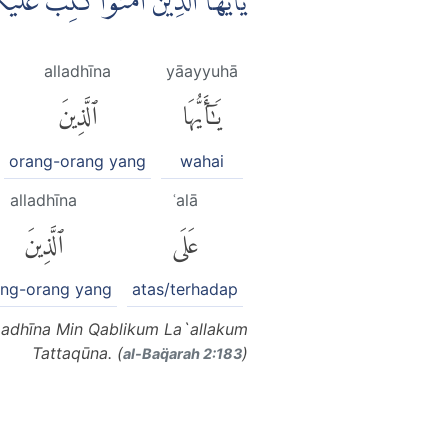
يٰٓاَيُّهَا الَّذِيْنَ اٰمَنُوْا كُتِبَ عَل
alladhīna
yāayyuhā
يَٰٓأَيُّهَا
ٱلَّذِينَ
orang-orang yang
wahai
alladhīna
ʿalā
عَلَى
ٱلَّذِينَ
ang-orang yang
atas/terhadap
Ladhīna Min Qablikum La`allakum
Tattaqūna. (
)
al-Baq̈arah 2:183