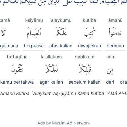
َيْكُمُ الصِّيَامُ كَمَا كُتِبَ عَلَى الَّذِيْنَ مِنْ قَبْلِكُمْ لَعَلَّكُمْ ت
kamā
l-ṣiyāmu
ʿalaykumu
kutiba
āmanū
ءَامَنُوا۟
كُتِبَ
عَلَيْكُمُ
ٱلصِّيَامُ
كَمَا
agaimana
berpuasa
atas kalian
diwajibkan
beriman
tattaqūna
laʿallakum
qablikum
min
مِن
قَبْلِكُمْ
لَعَلَّكُمْ
تَتَّقُونَ
kamu bertakwa
agar kalian
sebelum kalian
dari
or
 'Āmanū Kutiba `Alaykum Aş-Şiyāmu Kamā Kutiba `Alaá Al-
Ads by Muslim Ad Network