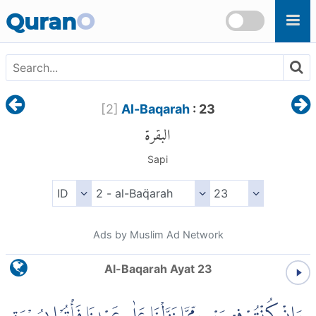
Skip to main content
Quran
O
[
2
]
Al-Baqarah
: 23
البقرة
Sapi
Ads by Muslim Ad Network
Al-Baqarah Ayat 23