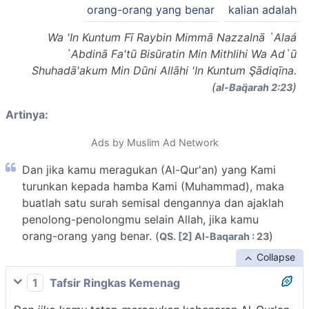
orang-orang yang benar
kalian adalah
Wa 'In Kuntum Fī Raybin Mimmā Nazzalnā `Alaá
`Abdinā Fa'tū Bisūratin Min Mithlihi Wa Ad`ū
Shuhadā'akum Min Dūni Allāhi 'In Kuntum Şādiqīna.
(
)
al-Baq̈arah 2:23
Artinya:
Ads by Muslim Ad Network
Dan jika kamu meragukan (Al-Qur'an) yang Kami
turunkan kepada hamba Kami (Muhammad), maka
buatlah satu surah semisal dengannya dan ajaklah
penolong-penolongmu selain Allah, jika kamu
orang-orang yang benar. (
)
QS. [2] Al-Baqarah : 23
Collapse
1
Tafsir Ringkas Kemenag