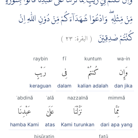
وَاِنْ كُنْتُمْ فِيْ رَيْبٍ مِّمَّا نَزَّلْنَا عَلٰى عَبْدِنَا فَأْتُوْا بِسُوْرَةٍ
مِّنْ مِّثْلِهٖ ۖ وَادْعُوْا شُهَدَاۤءَكُمْ مِّنْ دُوْنِ اللّٰهِ اِنْ
)
٢٣
البقرة:
(
كُنْتُمْ صٰدِقِيْنَ
raybin
fī
kuntum
wa-in
وَإِن
كُنتُمْ
فِى
رَيْبٍ
keraguan
dalam
kalian adalah
dan jika
ʿabdinā
ʿalā
nazzalnā
mimmā
مِّمَّا
نَزَّلْنَا
عَلَىٰ
عَبْدِنَا
hamba Kami
atas
Kami turunkan
dari apa yang
bisūratin
fatū