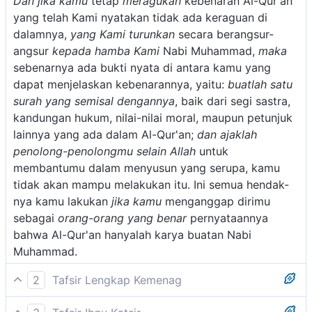
Dan jika kamu
tetap
meragukan
kebenaran Al-Qur'an
yang telah Kami nyatakan tidak ada keraguan di
dalamnya,
yang Kami turunkan
secara berangsur-
angsur
kepada hamba Kami
Nabi Muhammad,
maka
sebenarnya ada bukti nyata di antara kamu yang
dapat menjelaskan kebenarannya, yaitu:
buatlah satu
surah yang semisal dengannya
, baik dari segi sastra,
kandungan hukum, nilai-nilai moral, maupun petunjuk
lainnya yang ada dalam Al-Qur'an;
dan ajaklah
penolong-penolongmu selain Allah
untuk
membantumu dalam menyusun yang serupa, kamu
tidak akan mampu melakukan itu. Ini semua hendak-
nya kamu lakukan
jika kamu
menganggap dirimu
sebagai
orang-orang yang benar
pernyataannya
bahwa Al-Qur'an hanyalah karya buatan Nabi
Muhammad.
2
Tafsir Lengkap Kemenag
Dalam ayat ini Allah swt menyatakan: Jika kamu