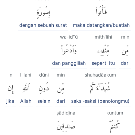
فَأْتُوا۟
بِسُورَةٍ
dengan sebuah surat
maka datangkan/buatlah
wa-id'ʿū
mith'lihi
min
مِّن
مِّثْلِهِۦ
وَٱدْعُوا۟
dan panggillah
seperti itu
dari
in
l-lahi
dūni
min
shuhadāakum
شُهَدَآءَكُم
مِّن
دُونِ
ٱللَّهِ
إِن
jika
Allah
selain
dari
saksi-saksi (penolongmu)
ṣādiqīna
kuntum
كُنتُمْ
صَٰدِقِينَ