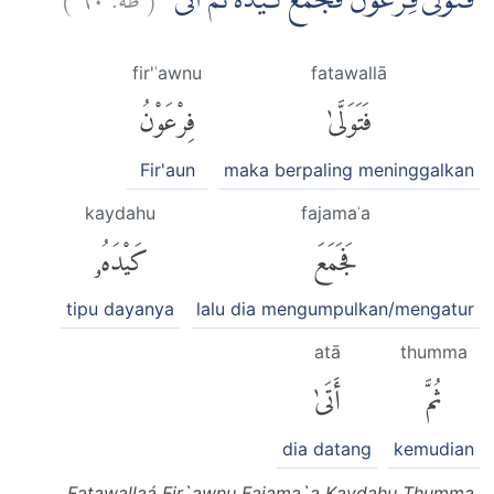
فَتَوَلّٰى فِرْعَوْنُ فَجَمَعَ كَيْدَهٗ ثُمَّ اَتٰى
fir'ʿawnu
fatawallā
فَتَوَلَّىٰ
فِرْعَوْنُ
Fir'aun
maka berpaling meninggalkan
kaydahu
fajamaʿa
فَجَمَعَ
كَيْدَهُۥ
tipu dayanya
lalu dia mengumpulkan/mengatur
atā
thumma
ثُمَّ
أَتَىٰ
dia datang
kemudian
Fatawallaá Fir`awnu Fajama`a Kaydahu Thumma