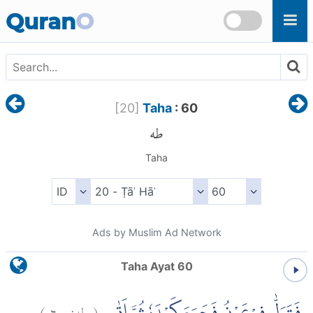
Skip to main content
Quran
O
[
20
]
Taha
: 60
طه
Taha
Ads by Muslim Ad Network
Taha Ayat 60
)
٦٠
طه:
(