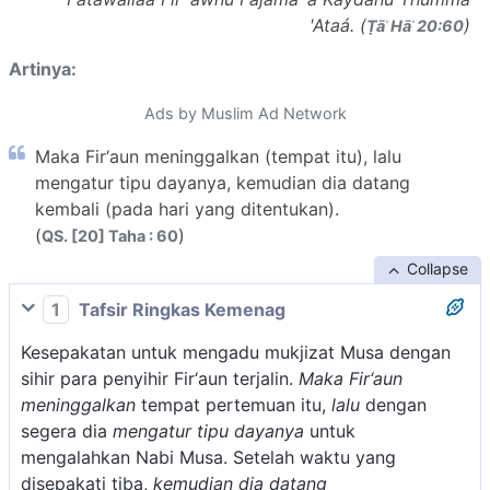
'Ataá. (
)
Ṭāʾ Hāʾ 20:60
Artinya:
Ads by Muslim Ad Network
Maka Fir‘aun meninggalkan (tempat itu), lalu
mengatur tipu dayanya, kemudian dia datang
kembali (pada hari yang ditentukan).
(
)
QS. [20] Taha : 60
Collapse
1
Tafsir Ringkas Kemenag
Kesepakatan untuk mengadu mukjizat Musa dengan
sihir para penyihir Fir‘aun terjalin.
Maka Fir‘aun
meninggalkan
tempat pertemuan itu,
lalu
dengan
segera dia
mengatur tipu dayanya
untuk
mengalahkan Nabi Musa. Setelah waktu yang
disepakati tiba,
kemudian dia datang