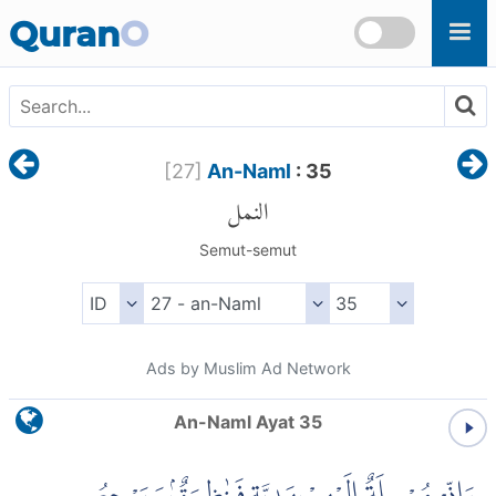
Skip to main content
Quran
O
[
27
]
An-Naml
: 35
النمل
Semut-semut
Ads by Muslim Ad Network
An-Naml Ayat 35