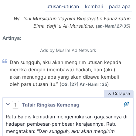
utusan-utusan
kembali
pada apa
Wa 'Innī Mursilatun 'Ilayhim Bihadīyatin Fanāžiratun
Bima Yarji`u Al-Mursalūna. (
)
an-Naml 27:35
Artinya:
Ads by Muslim Ad Network
Dan sungguh, aku akan mengirim utusan kepada
mereka dengan (membawa) hadiah, dan (aku)
akan menunggu apa yang akan dibawa kembali
oleh para utusan itu.” (
)
QS. [27] An-Naml : 35
Collapse
1
Tafsir Ringkas Kemenag
Ratu Balqis kemudian mengemukakan gagasannya di
hadapan pembesar-pembesar kerajaannya. Ratu
mengatakan:
"Dan sungguh, aku akan mengirim