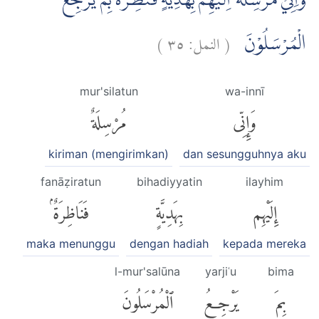
وَاِنِّيْ مُرْسِلَةٌ اِلَيْهِمْ بِهَدِيَّةٍ فَنٰظِرَةٌ ۢبِمَ يَرْجِعُ
)
٣٥
النمل:
(
الْمُرْسَلُوْنَ
mur'silatun
wa-innī
وَإِنِّى
مُرْسِلَةٌ
kiriman (mengirimkan)
dan sesungguhnya aku
fanāẓiratun
bihadiyyatin
ilayhim
إِلَيْهِم
بِهَدِيَّةٍ
فَنَاظِرَةٌۢ
maka menunggu
dengan hadiah
kepada mereka
l-mur'salūna
yarjiʿu
bima
بِمَ
يَرْجِعُ
ٱلْمُرْسَلُونَ