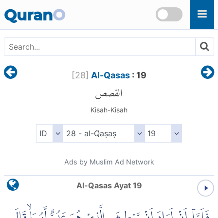
Skip to main content
Quran
O
[
28
]
Al-Qasas
: 19
القصص
Kisah-Kisah
Ads by Muslim Ad Network
Al-Qasas Ayat 19