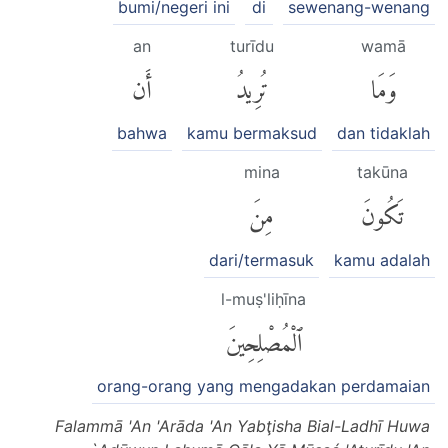
bumi/negeri ini
di
sewenang-wenang
an
turīdu
wamā
وَمَا
تُرِيدُ
أَن
bahwa
kamu bermaksud
dan tidaklah
mina
takūna
تَكُونَ
مِنَ
dari/termasuk
kamu adalah
l-muṣ'liḥīna
ٱلْمُصْلِحِينَ
orang-orang yang mengadakan perdamaian
Falammā 'An 'Arāda 'An Yabţisha Bial-Ladhī Huwa