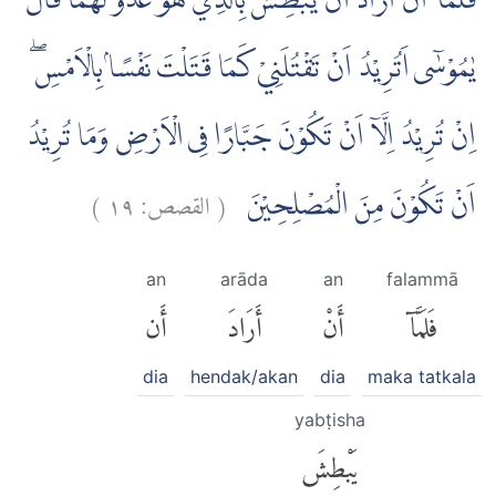
فَلَمَّآ اَنْ اَرَادَ اَنْ يَّبْطِشَ بِالَّذِيْ هُوَ عَدُوٌّ لَّهُمَاۙ قَالَ
يٰمُوْسٰٓى اَتُرِيْدُ اَنْ تَقْتُلَنِيْ كَمَا قَتَلْتَ نَفْسًاۢ بِالْاَمْسِۖ
اِنْ تُرِيْدُ اِلَّآ اَنْ تَكُوْنَ جَبَّارًا فِى الْاَرْضِ وَمَا تُرِيْدُ
)
١٩
القصص:
(
اَنْ تَكُوْنَ مِنَ الْمُصْلِحِيْنَ
an
arāda
an
falammā
فَلَمَّآ
أَنْ
أَرَادَ
أَن
dia
hendak/akan
dia
maka tatkala
yabṭisha
يَبْطِشَ