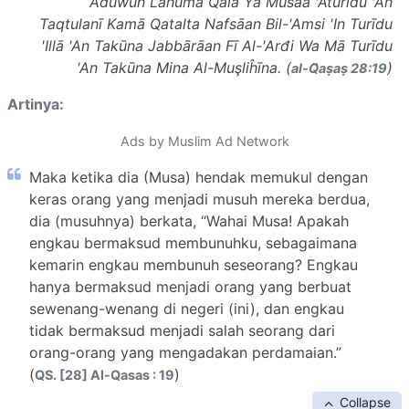
`Adūwun Lahumā Qāla Yā Mūsaá 'Aturīdu 'An
Taqtulanī Kamā Qatalta Nafsāan Bil-'Amsi 'In Turīdu
'Illā 'An Takūna Jabbārāan Fī Al-'Arđi Wa Mā Turīdu
'An Takūna Mina Al-Muşliĥīna. (
)
al-Q̈aṣaṣ 28:19
Artinya:
Ads by Muslim Ad Network
Maka ketika dia (Musa) hendak memukul dengan
keras orang yang menjadi musuh mereka berdua,
dia (musuhnya) berkata, “Wahai Musa! Apakah
engkau bermaksud membunuhku, sebagaimana
kemarin engkau membunuh seseorang? Engkau
hanya bermaksud menjadi orang yang berbuat
sewenang-wenang di negeri (ini), dan engkau
tidak bermaksud menjadi salah seorang dari
orang-orang yang mengadakan perdamaian.”
(
)
QS. [28] Al-Qasas : 19
Collapse