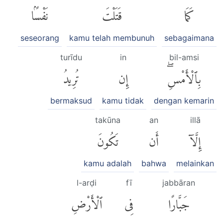
كَمَا
قَتَلْتَ
نَفْسًۢا
seseorang
kamu telah membunuh
sebagaimana
turīdu
in
bil-amsi
بِٱلْأَمْسِۖ
إِن
تُرِيدُ
bermaksud
kamu tidak
dengan kemarin
takūna
an
illā
إِلَّآ
أَن
تَكُونَ
kamu adalah
bahwa
melainkan
l-arḍi
fī
jabbāran
جَبَّارًا
فِى
ٱلْأَرْضِ