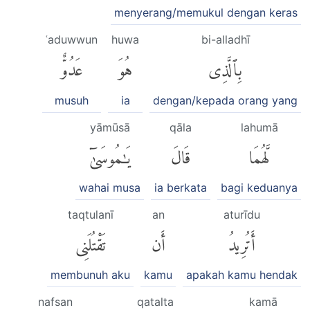
menyerang/memukul dengan keras
ʿaduwwun
huwa
bi-alladhī
بِٱلَّذِى
هُوَ
عَدُوٌّ
musuh
ia
dengan/kepada orang yang
yāmūsā
qāla
lahumā
لَّهُمَا
قَالَ
يَٰمُوسَىٰٓ
wahai musa
ia berkata
bagi keduanya
taqtulanī
an
aturīdu
أَتُرِيدُ
أَن
تَقْتُلَنِى
membunuh aku
kamu
apakah kamu hendak
nafsan
qatalta
kamā