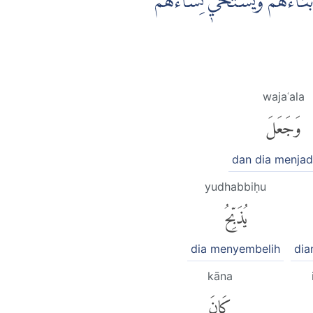
نَاۤءَهُمْ وَيَسْتَحْيٖ نِسَاۤءَهُمْ
wajaʿala
وَجَعَلَ
dan dia menjad
yudhabbiḥu
يُذَبِّحُ
dia menyembelih
dia
kāna
كَانَ