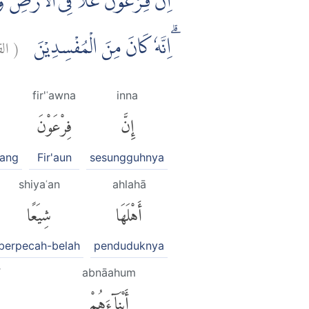
اِنَّ فِرْعَوْنَ عَلَا فِى الْاَرْضِ وَجَ
ا:
(
ۗاِنَّهٗ كَانَ مِنَ الْمُفْسِدِيْنَ
fir'ʿawna
inna
إِنَّ
فِرْعَوْنَ
ang
Fir'aun
sesungguhnya
shiyaʿan
ahlahā
أَهْلَهَا
شِيَعًا
berpecah-belah
penduduknya
abnāahum
أَبْنَآءَهُمْ