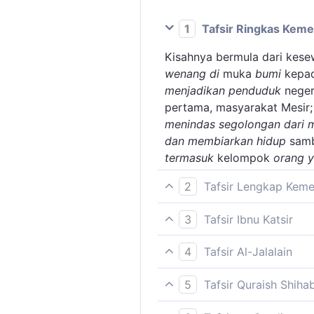
1
Tafsir Ringkas Kem
Kisahnya bermula dari kes
wenang di
muka
bumi
kepad
menjadikan penduduk
neger
pertama, masyarakat Mesir;
menindas segolongan dari 
dan membiarkan hidup
samb
termasuk
kelompok
orang y
2
Tafsir Lengkap Kem
Pada ayat ini, Allah menera
3
Tafsir Ibnu Katsir
pun yang lebih tinggi dari 
Selanjutnya disebutkan oleh
rakyat tunduk dan patuh di
4
Tafsir Al-Jalalain
Dengan kekuasaan mutlak i
(Sesungguhnya Firaun telah
Sesungguhnya Fir'aun telah
Pemerintahannya bukan berd
5
Tafsir Quraish Shiha
menjadikan penduduknya be
semata. Politik yang dijal
Fir'aun merasa berbesar dir
(dengan menindas segolonga