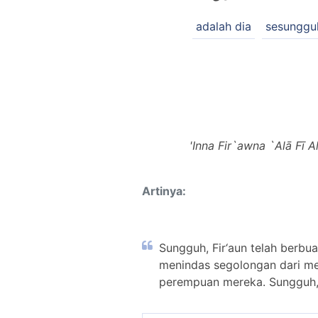
adalah dia
sesungguh
'Inna Fir`awna `Alā Fī 
Artinya:
Sungguh, Fir‘aun telah berb
menindas segolongan dari mer
perempuan mereka. Sungguh, d