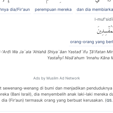
nya dia/Fir'aun
perempuan mereka
dan dia membiarka
l-muf'sid
ْمُفْسِدِينَ
orang-orang yang ber
Al-'Arđi Wa Ja`ala 'Ahlahā Shiya`āan Yastađ`ifu Ţā'ifatan
Yastaĥyī Nisā'ahum 'Innahu Kāna M
Ads by Muslim Ad Network
uat sewenang-wenang di bumi dan menjadikan penduduknya 
eka (Bani Israil), dia menyembelih anak laki-laki mereka
ia (Fir‘aun) termasuk orang yang berbuat kerusakan. (
QS.