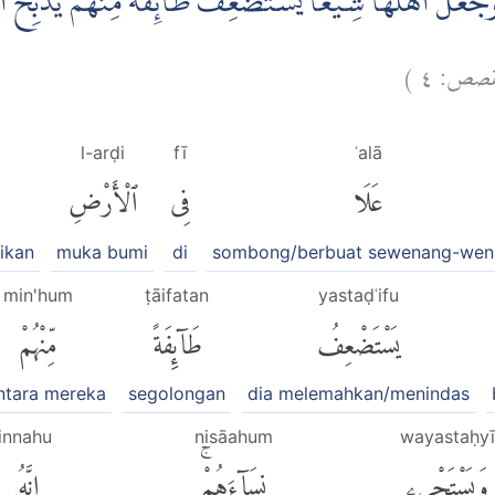
عَلَ اَهْلَهَا شِيَعًا يَّسْتَضْعِفُ طَاۤىِٕفَةً مِّنْهُمْ يُذَبِّحُ اَبْ
)
٤
لقصص
l-arḍi
fī
ʿalā
عَلَا
فِى
ٱلْأَرْضِ
ikan
muka bumi
di
sombong/berbuat sewenang-wen
min'hum
ṭāifatan
yastaḍʿifu
يَسْتَضْعِفُ
طَآئِفَةً
مِّنْهُمْ
ntara mereka
segolongan
dia melemahkan/menindas
innahu
nisāahum
wayastaḥyī
وَيَسْتَحْىِۦ
نِسَآءَهُمْۚ
إِنَّهُۥ