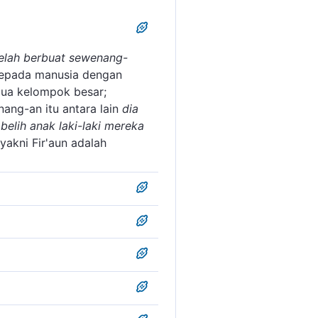
telah berbuat sewenang-
epada manusia dengan
ua kelompok besar;
ang-an itu antara lain
dia
elih anak laki-laki mereka
yakni Fir'aun adalah
Tidak ada satu kekuasaan
rus terlaksana. Semua
 tuhan.
an sewenang-wenang.
umi) di negeri Mesir (dan
kemauan dan keinginan
hidmat kepada dirinya
golongan. Kemudian ia
ngkan diri di negeri Mesir,
laki-laki mereka) yang baru