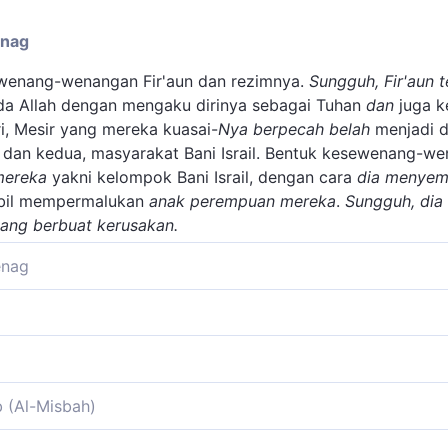
enag
ewenang-wenangan Fir'aun dan rezimnya.
Sungguh, Fir'aun 
a Allah dengan mengaku dirinya sebagai Tuhan
dan
juga k
i, Mesir yang mereka kuasai-
Nya
berpecah
belah
menjadi d
 dan kedua, masyarakat Bani Israil. Bentuk kesewenang-wen
mereka
yakni kelompok Bani Israil, dengan cara
dia menyemb
il mempermalukan
anak perempuan mereka
.
Sungguh, dia
ang berbuat kerusakan.
enag
ngkan kisah Fir'aun yang berkuasa mutlak di negeri Mesir. 
kekuasaannya. Apa saja yang disukai dan dikehendakinya ha
 firman-Nya:
 bawah perintahnya sampai dia mengangkat dirinya menjadi
tu, ia dapat melakukan kezaliman dan penganiayaan deng
 berbuat sewenang-wenang) yaitu berbuat zalim (di muka b
 berbuat sewenang-wenang di muka bumi. (Al Qashash:4)
asar keadilan dan akhlak yang mulia, tetapi berdasarkan 
b (Al-Misbah)
rpecah-belah) maksudnya terpecah-pecah, semuanya berk
ankannya adalah memecah belah kaumnya menjadi beberapa 
i. Kezaliman Fir'aun telah mencapai puncaknya. Ia menyombo
n dari mereka) yakni kaum Bani Israel (menyembelih anak 