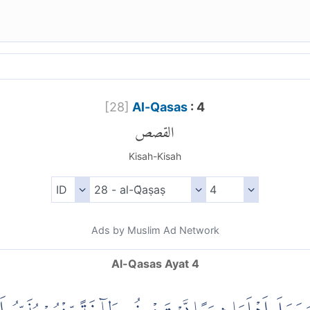
[
28
]
Al-Qasas
: 4
القصص
Kisah-Kisah
Ads by Muslim Ad Network
Al-Qasas Ayat 4