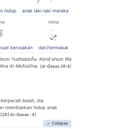
n hidup
anak laki-laki mereka
īna
mina
مِنَ
ٱل
buat kerusakan
dari/termasuk
 Minhum Yudhabbiĥu 'Abnā'ahum Wa
ina Al-Mufsidīna. (
)
al-Q̈aṣaṣ 28:4
berpecah belah, dia
 dan membiarkan hidup anak
)
 [28] Al-Qasas : 4
Collapse