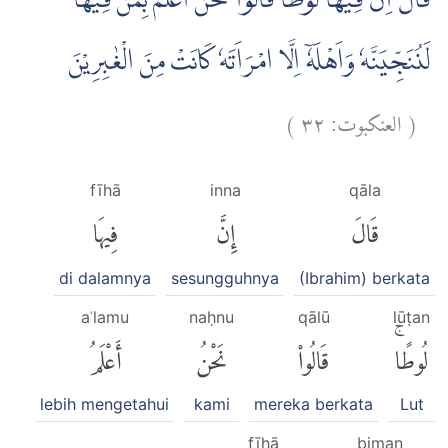
قَالَ اِنَّ فِيْهَا لُوْطًا ۗقَالُوْا نَحْنُ اَعْلَمُ بِمَنْ فِيْهَا ۖ
لَنُنَجِّيَنَّهٗ وَاَهْلَهٗٓ اِلَّا امْرَاَتَهٗ كَانَتْ مِنَ الْغٰبِرِيْنَ
)
٣٢
العنكبوت:
(
fīhā
inna
qāla
قَالَ
إِنَّ
فِيهَا
di dalamnya
sesungguhnya
(Ibrahim) berkata
aʿlamu
naḥnu
qālū
lūṭan
لُوطًاۚ
قَالُوا۟
نَحْنُ
أَعْلَمُ
lebih mengetahui
kami
mereka berkata
Lut
fīhā
biman