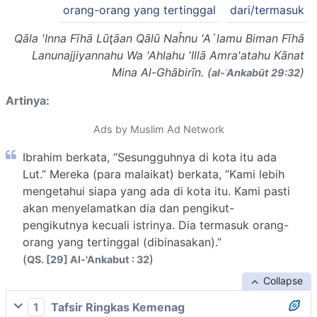
orang-orang yang tertinggal
dari/termasuk
Qāla 'Inna Fīhā Lūţāan Qālū Naĥnu 'A`lamu Biman Fīhā
Lanunajjiyannahu Wa 'Ahlahu 'Illā Amra'atahu Kānat
Mina Al-Ghābirīn. (
)
al-ʿAnkabūt 29:32
Artinya:
Ads by Muslim Ad Network
Ibrahim berkata, “Sesungguhnya di kota itu ada
Lut.” Mereka (para malaikat) berkata, “Kami lebih
mengetahui siapa yang ada di kota itu. Kami pasti
akan menyelamatkan dia dan pengikut-
pengikutnya kecuali istrinya. Dia termasuk orang-
orang yang tertinggal (dibinasakan).”
(
)
QS. [29] Al-'Ankabut : 32
Collapse
1
Tafsir Ringkas Kemenag