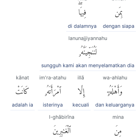
بِمَن
فِيهَاۖ
di dalamnya
dengan siapa
lanunajjiyannahu
لَنُنَجِّيَنَّهُۥ
sungguh kami akan menyelamatkan dia
kānat
im'ra-atahu
illā
wa-ahlahu
وَأَهْلَهُۥٓ
إِلَّا
ٱمْرَأَتَهُۥ
كَانَتْ
adalah ia
isterinya
kecuali
dan keluarganya
l-ghābirīna
mina
مِنَ
ٱلْغَٰبِرِينَ