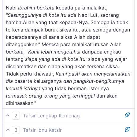
Nabi
Ibrahim berkata
kepada para malaikat,
"Sesungguhnya di kota itu ada
Nabi Lut, seorang
hamba Allah yang taat kepada-Nya. Semoga ia tidak
terkena dampak buruk siksa itu, atau semoga dengan
keberadaannya di sana siksa Allah dapat
ditangguhkan."
Mereka
para malaikat utusan Allah
berkata, "Kami lebih mengetahui
daripada engkau
tentang
siapa yang ada di kota itu
; siapa yang wajar
diselamatkan dan siapa yang akan terkena siksa.
Tidak perlu khawatir,
Kami pasti akan
menyelamatkan
dia
beserta keluarganya
dan pengikut-pengikutnya
kecuali istrinya
yang tidak beriman. Isterinya
termasuk orang-orang yang tertinggal
dan akan
dibinasakan."
2
Tafsir Lengkap Kemenag
Ibrahim merasa khawatir dan cemas akan nasib Lut,
3
Tafsir Ibnu Katsir
karena Lut mungkin akan turut hancur bersama