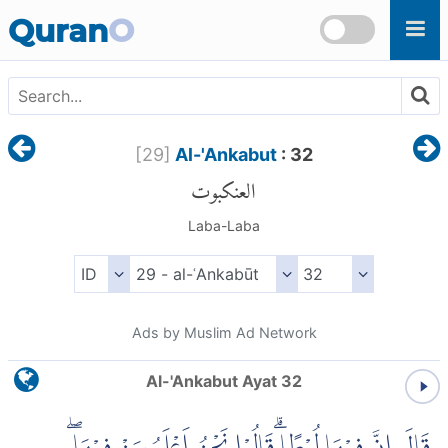
Skip to main content
Quran
O
[
29
]
Al-'Ankabut
: 32
العنكبوت
Laba-Laba
Ads by Muslim Ad Network
Al-'Ankabut Ayat 32