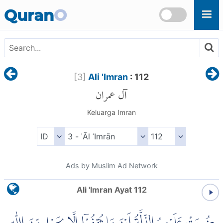
Skip to main content
Quran
O
[
3
]
Ali 'Imran
: 112
آل عمران
Keluarga Imran
Ads by Muslim Ad Network
Ali 'Imran Ayat 112