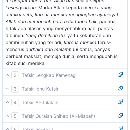
mendapat murka dari Allah dan
selalu
diliputi
kesengsaraan.
Murka Allah kepada mereka
yang
demikian itu, karena mereka mengingkari ayat-ayat
Allah dan membunuh para nabi tanpa hak,
padahal
tidak ada alasan yang menyebabkan nabi pantas
dibunuh.
Yang demikian itu,
yaitu kekufuran dan
pembunuhan yang terjadi,
karena mereka
terus-
menerus
durhaka dan melampaui batas
, banyak
berbuat maksiat, memuja dunia, serta mengubah isi
kitab suci mereka.
2
Tafsir Lengkap Kemenag
Dengan kekafiran dan keingkaran para Ahli Kitab
3
Tafsir Ibnu Katsir
(Yahudi), serta tindak tanduk mereka yang
Firman Allah Swt.:
keterlaluan memusuhi umat Islam dengan berbagai
4
Tafsir Al-Jalalain
cara dan usaha, Allah menimpakan kehinaan kepada
(Ditimpakan atas mereka kehinaan di mana pun
Mereka diliputi kehinaan di mana saja mereka berada,
mereka di mana saja mereka berada, kecuali bila
5
Tafsir Quraish Shihab (Al-Misbah)
mereka berada) sehingga bagi mereka tak ada
kecuali jika mereka berpegang kepada tali (agama)
mereka tunduk dan patuh kepada peraturan dan
Kemudian Allah Swt. menegaskan bahwa orang-orang
kemuliaan dan keamanan (kecuali) dengan dua hal:
Allah dan tali (perjanjian) dengan manusia.
hukum Allah dengan membayar jizyah, yaitu pajak
6
Tafsir as-Saadi