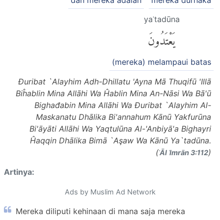
dan mereka adalah
mereka durhaka
yaʿtadūna
يَعْتَدُونَ
(mereka) melampaui batas
Đuribat `Alayhim Adh-Dhillatu 'Ayna Mā Thuqifū 'Illā
Biĥablin Mina Allāhi Wa Ĥablin Mina An-Nāsi Wa Bā'ū
Bighađabin Mina Allāhi Wa Đuribat `Alayhim Al-
Maskanatu Dhālika Bi'annahum Kānū Yakfurūna
Bi'āyāti Allāhi Wa Yaqtulūna Al-'Anbiyā'a Bighayri
Ĥaqqin Dhālika Bimā `Aşaw Wa Kānū Ya`tadūna.
(
)
ʾĀl ʿImrān 3:112
Artinya:
Ads by Muslim Ad Network
Mereka diliputi kehinaan di mana saja mereka