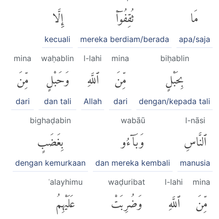
مَا
ثُقِفُوٓا۟
إِلَّا
kecuali
mereka berdiam/berada
apa/saja
mina
waḥablin
l-lahi
mina
biḥablin
بِحَبْلٍ
مِّنَ
ٱللَّهِ
وَحَبْلٍ
مِّنَ
dari
dan tali
Allah
dari
dengan/kepada tali
bighaḍabin
wabāū
l-nāsi
ٱلنَّاسِ
وَبَآءُو
بِغَضَبٍ
dengan kemurkaan
dan mereka kembali
manusia
ʿalayhimu
waḍuribat
l-lahi
mina
مِّنَ
ٱللَّهِ
وَضُرِبَتْ
عَلَيْهِمُ