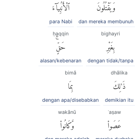
وَيَقْتُلُونَ
ٱلْأَنۢبِيَآءَ
para Nabi
dan mereka membunuh
ḥaqqin
bighayri
بِغَيْرِ
حَقٍّۚ
alasan/kebenaran
dengan tidak/tanpa
bimā
dhālika
ذَٰلِكَ
بِمَا
dengan apa/disebabkan
demikian itu
wakānū
ʿaṣaw
عَصَوا۟
وَّكَانُوا۟