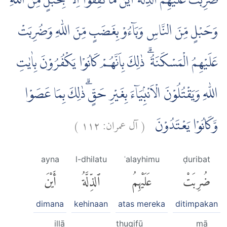
ضُرِبَتْ عَلَيْهِمُ الذِّلَّةُ اَيْنَ مَا ثُقِفُوْٓا اِلَّا بِحَبْلٍ مِّنَ اللّٰهِ
وَحَبْلٍ مِّنَ النَّاسِ وَبَاۤءُوْ بِغَضَبٍ مِّنَ اللّٰهِ وَضُرِبَتْ
عَلَيْهِمُ الْمَسْكَنَةُ ۗ ذٰلِكَ بِاَنَّهُمْ كَانُوْا يَكْفُرُوْنَ بِاٰيٰتِ
اللّٰهِ وَيَقْتُلُوْنَ الْاَنْبِۢيَاۤءَ بِغَيْرِ حَقٍّۗ ذٰلِكَ بِمَا عَصَوْا
)
١١٢
آل عمران:
(
وَّكَانُوْا يَعْتَدُوْنَ
ayna
l-dhilatu
ʿalayhimu
ḍuribat
ضُرِبَتْ
عَلَيْهِمُ
ٱلذِّلَّةُ
أَيْنَ
dimana
kehinaan
atas mereka
ditimpakan
illā
thuqifū
mā