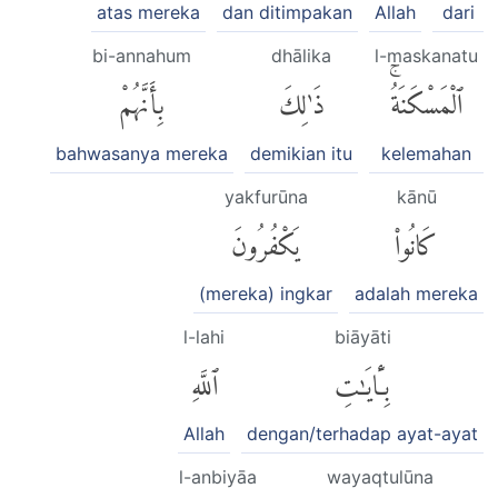
atas mereka
dan ditimpakan
Allah
dari
bi-annahum
dhālika
l-maskanatu
ٱلْمَسْكَنَةُۚ
ذَٰلِكَ
بِأَنَّهُمْ
bahwasanya mereka
demikian itu
kelemahan
yakfurūna
kānū
كَانُوا۟
يَكْفُرُونَ
(mereka) ingkar
adalah mereka
l-lahi
biāyāti
بِـَٔايَٰتِ
ٱللَّهِ
Allah
dengan/terhadap ayat-ayat
l-anbiyāa
wayaqtulūna