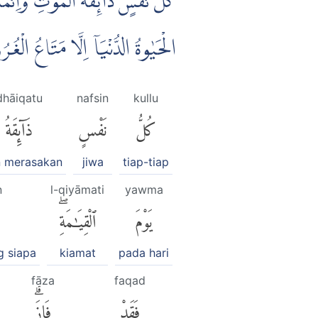
كُلُّ نَفْسٍ ذَاۤىِٕقَةُ الْمَوْتِۗ وَاِنَّم
الْحَيٰوةُ الدُّنْيَآ اِلَّا مَتَاعُ الْغ
dhāiqatu
nafsin
kullu
كُلُّ
نَفْسٍ
ذَآئِقَةُ
n merasakan
jiwa
tiap-tiap
n
l-qiyāmati
yawma
يَوْمَ
ٱلْقِيَٰمَةِۖ
g siapa
kiamat
pada hari
fāza
faqad
فَقَدْ
فَازَۗ