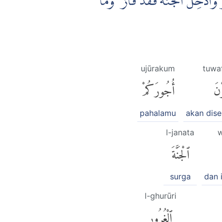
 وَاُدْخِلَ الْجَنَّةَ فَقَدْ فَازَ ۗ وَمَا
ujūrakum
tuwa
وْنَ
أُجُورَكُمْ
pahalamu
akan dis
l-janata
w
ٱلْجَنَّةَ
surga
dan 
l-ghurūri
ٱلْغُرُورِ