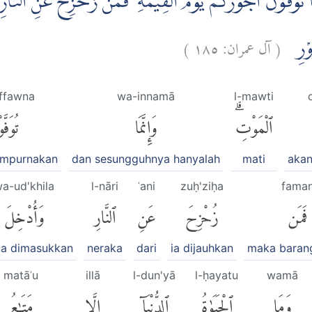
َا تُوَفَّوْنَ اُجُوْرَكُمْ يَوْمَ الْقِيٰمَةِ ۗ فَمَنْ زُحْزِحَ عَنِ النَّارِ
)
١٨٥
آل عمران:
(
ُرُوْرِ
ffawna
wa-innamā
l-mawti
ٱلْمَوْتِۗ
وَإِنَّمَا
تُوَفَّ
empurnakan
dan sesungguhnya hanyalah
mati
aka
a-ud'khila
l-nāri
ʿani
zuḥ'ziḥa
fama
فَمَن
زُحْزِحَ
عَنِ
ٱلنَّارِ
وَأُدْخِلَ
ia dimasukkan
neraka
dari
ia dijauhkan
maka baran
matāʿu
illā
l-dun'yā
l-ḥayatu
wamā
وَمَا
ٱلْحَيَوٰةُ
ٱلدُّنْيَآ
إِلَّا
مَتَٰعُ