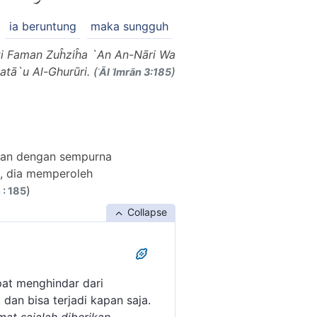
ia beruntung
maka sungguh
ti Faman Zuĥziĥa `An An-Nāri Wa
tā`u Al-Ghurūri. (
)
ʾĀl ʿImrān 3:185
ikan dengan sempurna
h, dia memperoleh
)
 : 185
Collapse
at menghindar dari
dan bisa terjadi kapan saja.