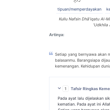
tipuan/memperdayakan
k
Kullu Nafsin Dhā'iqatu Al
'Udkhila
Artinya:
Setiap yang bernyawa akan m
balasanmu. Barangsiapa dija
kemenangan. Kehidupan duni
1
Tafsir Ringkas Kem
Pada ayat lalu dijelaskan 
kematian. Pada ayat ini All