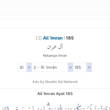
[
3
]
Ali 'Imran
: 185
آل عمران
Keluarga Imran
Ads by Muslim Ad Network
Ali 'Imran Ayat 185