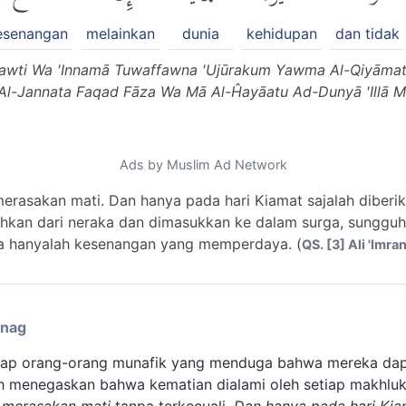
esenangan
melainkan
dunia
kehidupan
dan tidak
-Mawti Wa 'Innamā Tuwaffawna 'Ujūrakum Yawma Al-Qiyāma
 Al-Jannata Faqad Fāza Wa Mā Al-Ĥayāatu Ad-Dunyā 'Illā Ma
Ads by Muslim Ad Network
erasakan mati. Dan hanya pada hari Kiamat sajalah diber
uhkan dari neraka dan dimasukkan ke dalam surga, sunggu
a hanyalah kesenangan yang memperdaya. (
QS. [3] Ali 'Imran
enag
sikap orang-orang munafik yang menduga bahwa mereka dap
ah menegaskan bahwa kematian dialami oleh setiap makhluk 