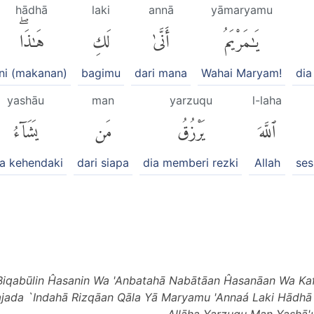
hādhā
laki
annā
yāmaryamu
يَٰمَرْيَمُ
أَنَّىٰ
لَكِ
هَٰذَاۖ
ini (makanan)
bagimu
dari mana
Wahai Maryam!
dia
yashāu
man
yarzuqu
l-laha
ٱللَّهَ
يَرْزُقُ
مَن
يَشَآءُ
a kehendaki
dari siapa
dia memberi rezki
Allah
se
iqabūlin Ĥasanin Wa 'Anbatahā Nabātāan Ĥasanāan Wa Kaf
jada `Indahā Rizqāan Qāla Yā Maryamu 'Annaá Laki Hādhā Q