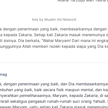
Allāha Yarzuqu Man Yashā'u 
Ads by Muslim Ad Network
ya dengan penerimaan yang baik, membesarkannya dengan
 kepada Zakaria. Setiap kali Zakaria masuk menemuinya d
di sisinya. Dia berkata, “Wahai Maryam! Dari mana ini engk
Sesungguhnya Allah memberi rezeki kepada siapa yang Dia k
enag
a
,
dengan penerimaan yang baik, dan
Dia
membesarkannya
mbuhan yang baik
, baik secara fisik maupun mental,
dan
kar
nyerahkan pemeliharaannya
, Maryam,
kepada Zakaria
, di 
 Israil sekaligus pengasuh rumah-rumah suci orang Yahudi
mewaan Maryam, yaitu
setiap kali Zakaria masuk menemuiny