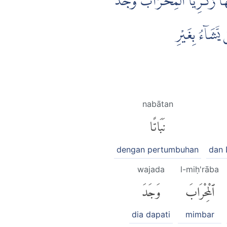
َيْهَا زَكَرِيَّا الْمِحْرَابَۙ وَجَدَ
َّشَاۤءُ بِغَيْرِ
nabātan
نَبَاتًا
dengan pertumbuhan
dan
wajada
l-miḥ'rāba
ٱلْمِحْرَابَ
وَجَدَ
dia dapati
mimbar