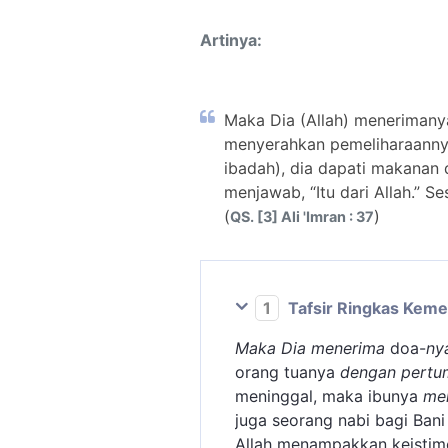
Artinya:
Maka Dia (Allah) meneriman
menyerahkan pemeliharaannya
ibadah), dia dapati makanan 
menjawab, “Itu dari Allah.” 
(
)
QS. [3] Ali 'Imran : 37
1
Tafsir Ringkas Kem
Maka Dia menerima
doa-
ny
orang tuanya
dengan pertu
meninggal, maka ibunya
me
juga seorang nabi bagi Bani
Allah menampakkan keisti