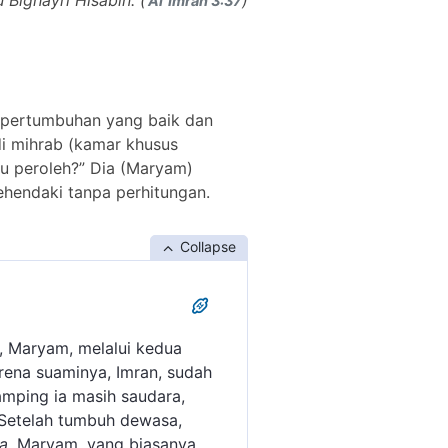
Bighayri Ĥisābin. (
)
ʾĀl ʿImrān 3:37
 pertumbuhan yang baik dan
i mihrab (kamar khusus
au peroleh?” Dia (Maryam)
ehendaki tanpa perhitungan.
Collapse
, Maryam, melalui kedua
ena suaminya, Imran, sudah
samping ia masih saudara,
. Setelah tumbuh dewasa,
a
, Maryam, yang biasanya