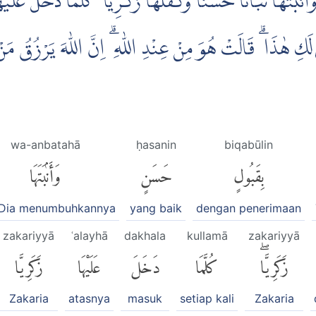
َاَنْۢبَتَهَا نَبَاتًا حَسَنًاۖ وَّكَفَّلَهَا زَكَرِيَّا ۗ كُلَّمَا دَخَلَ عَل
 لَكِ هٰذَا ۗ قَالَتْ هُوَ مِنْ عِنْدِ اللّٰهِ ۗ اِنَّ اللّٰهَ يَرْزُقُ مَنْ ي
wa-anbatahā
ḥasanin
biqabūlin
بِقَبُولٍ
حَسَنٍ
وَأَنۢبَتَهَا
 Dia menumbuhkannya
yang baik
dengan penerimaan
zakariyyā
ʿalayhā
dakhala
kullamā
zakariyyā
زَكَرِيَّاۖ
كُلَّمَا
دَخَلَ
عَلَيْهَا
زَكَرِيَّا
Zakaria
atasnya
masuk
setiap kali
Zakaria