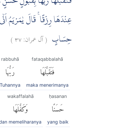
فَتَقَبَّلَهَا رَبُّهَا بِقَبُوْلٍ حَسَنٍ وّ
عِنْدَهَا رِزْقًا ۚ قَالَ يٰمَرْيَمُ اَنّٰى
)
٣٧
آل عمران:
(
حِسَابٍ
rabbuhā
fataqabbalahā
فَتَقَبَّلَهَا
رَبُّهَا
Tuhannya
maka menerimanya
wakaffalahā
ḥasanan
حَسَنًا
وَكَفَّلَهَا
dan memeliharanya
yang baik