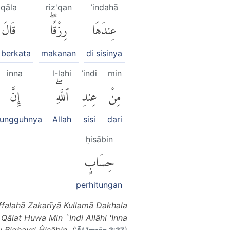
qāla
riz'qan
ʿindahā
عِندَهَا
رِزْقًاۖ
قَالَ
 berkata
makanan
di sisinya
inna
l-lahi
ʿindi
min
مِنْ
عِندِ
ٱللَّهِۖ
إِنَّ
sungguhnya
Allah
sisi
dari
ḥisābin
حِسَابٍ
perhitungan
falahā Zakarīyā Kullamā Dakhala
ālat Huwa Min `Indi Allāhi 'Inna