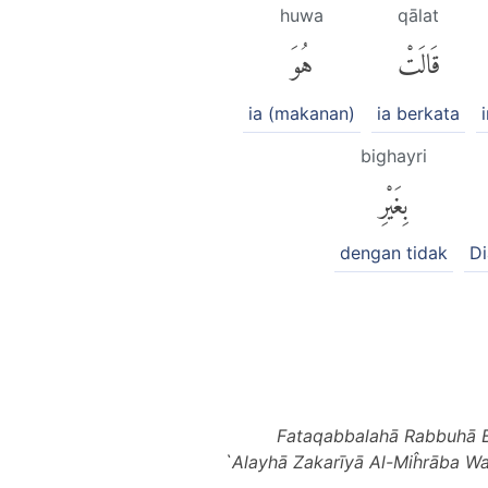
huwa
qālat
قَالَتْ
هُوَ
ia (makanan)
ia berkata
bighayri
بِغَيْرِ
dengan tidak
Di
Fataqabbalahā Rabbuhā B
`Alayhā Zakarīyā Al-Miĥrāba Wa