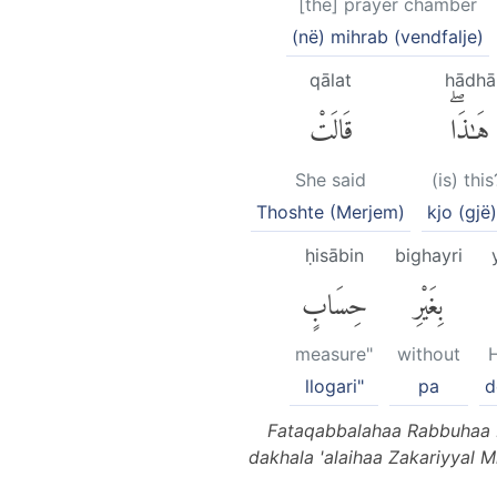
[the] prayer chamber
(në) mihrab (vendfalje)
qālat
hādhā
هَٰذَاۖ
قَالَتْ
She said
(is) this
Thoshte (Merjem)
kjo (gjë)
ḥisābin
bighayri
بِغَيْرِ
حِسَابٍ
measure"
without
H
llogari"
pa
d
Fataqabbalahaa Rabbuhaa 
dakhala 'alaihaa Zakariyyal 