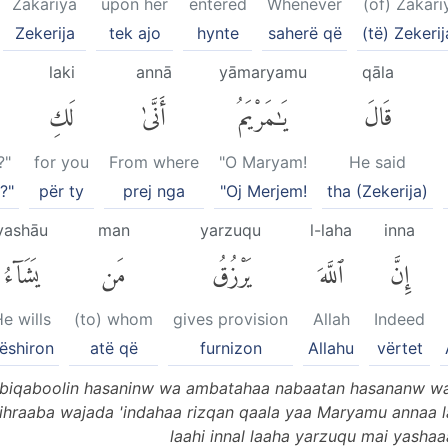
Zakariya
upon her
entered
Whenever
(of) Zakari
Zekerija
tek ajo
hynte
saherë që
(të) Zekerij
laki
annā
yāmaryamu
qāla
قَالَ
يَٰمَرْيَمُ
أَنَّىٰ
لَكِ
?"
for you
From where
"O Maryam!
He said
?"
për ty
prej nga
"Oj Merjem!
tha (Zekerija)
yashāu
man
yarzuqu
l-laha
inna
إِنَّ
ٱللَّهَ
يَرْزُقُ
مَن
يَشَآءُ
e wills
(to) whom
gives provision
Allah
Indeed
ëshiron
atë që
furnizon
Allahu
vërtet
biqaboolin hasaninw wa ambatahaa nabaatan hasananw wa 
Mihraaba wajada 'indahaa rizqan qaala yaa Maryamu annaa la
laahi innal laaha yarzuqu mai yashaaa