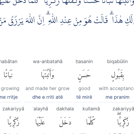
َاَنْۢبَتَهَا نَبَاتًا حَسَنًاۖ وَّكَفَّلَهَا زَكَرِيَّا ۗ كُلَّمَا دَخَلَ عَل
 لَكِ هٰذَا ۗ قَالَتْ هُوَ مِنْ عِنْدِ اللّٰهِ ۗ اِنَّ اللّٰهَ يَرْزُقُ مَنْ ي
nabātan
wa-anbatahā
ḥasanin
biqabūlin
بِقَبُولٍ
حَسَنٍ
وَأَنۢبَتَهَا
نَبَاتًا
 growing
and made her grow
good
with acceptanc
me rritje
dhe e rriti atë
të mirë
me pranim
zakariyyā
ʿalayhā
dakhala
kullamā
zakariyy
زَكَرِيَّاۖ
كُلَّمَا
دَخَلَ
عَلَيْهَا
زَكَرِيَّا