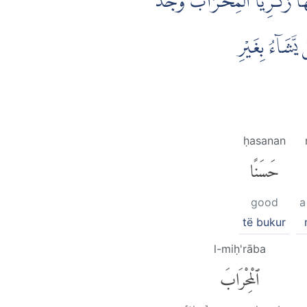
َيْهَا زَكَرِيَّا الْمِحْرَابَۙ وَجَدَ
َّشَاۤءُ بِغَيْرِ
ḥasanan
حَسَنًا
good
a
të bukur
l-miḥ'rāba
ٱلْمِحْرَابَ