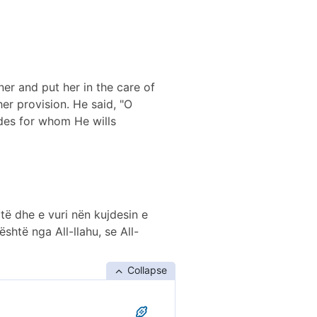
r and put her in the care of
er provision. He said, "O
ides for whom He wills
otë dhe e vuri nën kujdesin e
është nga All-llahu, se All-
Collapse