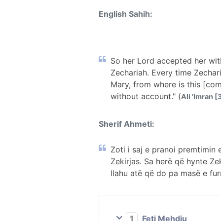
English Sahih:
So her Lord accepted her wit
Zechariah. Every time Zechari
Mary, from where is this [comi
without account." (
Ali 'Imran [3
Sherif Ahmeti:
Zoti i saj e pranoi premtimin 
Zekirjas. Sa herë që hynte Zek
llahu atë që do pa masë e fur
1
Feti Mehdiu