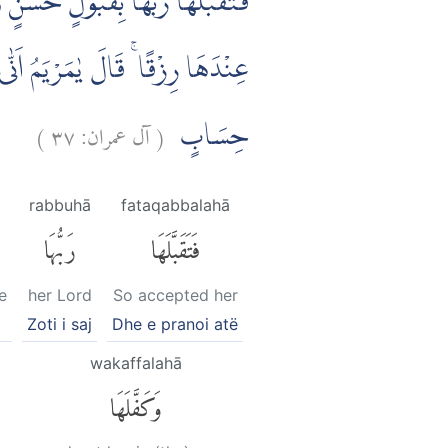
فَتَقَبَّلَهَا رَبُّهَا بِقَبُوْلٍ حَسَنٍ وّ
عِنْدَهَا رِزْقًا ۚ قَالَ يٰمَرْيَمُ اَنّٰى
)
٣٧
آل عمران:
(
حِسَابٍ
rabbuhā
fataqabbalahā
فَتَقَبَّلَهَا
رَبُّهَا
e
her Lord
So accepted her
Zoti i saj
Dhe e pranoi atë
ā
wakaffalahā
وَكَفَّلَهَا