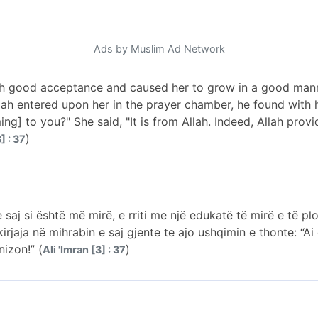
Ads by Muslim Ad Network
h good acceptance and caused her to grow in a good manne
ah entered upon her in the prayer chamber, he found with h
ng] to you?" She said, "It is from Allah. Indeed, Allah prov
)
] : 37
e saj si është më mirë, e rriti me një edukatë të mirë e të pl
irjaja në mihrabin e saj gjente te ajo ushqimin e thonte: “Ai 
nizon!” (
)
Ali 'Imran [3] : 37