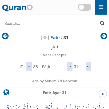
Skip to main content
Quran
O
[
35
]
Fatir
: 31
فاطر
Maha Pencipta
Ads by Muslim Ad Network
Fatir Ayat 31