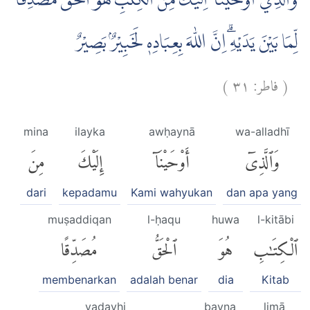
وَالَّذِيْٓ اَوْحَيْنَآ اِلَيْكَ مِنَ الْكِتٰبِ هُوَ الْحَقُّ مُصَدِّقًا
لِّمَا بَيْنَ يَدَيْهِۗ اِنَّ اللّٰهَ بِعِبَادِهٖ لَخَبِيْرٌۢ بَصِيْرٌ
)
٣١
فاطر:
(
mina
ilayka
awḥaynā
wa-alladhī
وَٱلَّذِىٓ
أَوْحَيْنَآ
إِلَيْكَ
مِنَ
dari
kepadamu
Kami wahyukan
dan apa yang
muṣaddiqan
l-ḥaqu
huwa
l-kitābi
ٱلْكِتَٰبِ
هُوَ
ٱلْحَقُّ
مُصَدِّقًا
membenarkan
adalah benar
dia
Kitab
yadayhi
bayna
limā