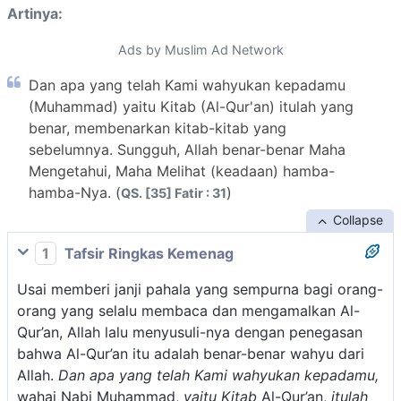
Artinya:
Ads by Muslim Ad Network
Dan apa yang telah Kami wahyukan kepadamu
(Muhammad) yaitu Kitab (Al-Qur'an) itulah yang
benar, membenarkan kitab-kitab yang
sebelumnya. Sungguh, Allah benar-benar Maha
Mengetahui, Maha Melihat (keadaan) hamba-
hamba-Nya. (
)
QS. [35] Fatir : 31
Collapse
1
Tafsir Ringkas Kemenag
Usai memberi janji pahala yang sempurna bagi orang-
orang yang selalu membaca dan mengamalkan Al-
Qur’an, Allah lalu menyusuli-nya dengan penegasan
bahwa Al-Qur’an itu adalah benar-benar wahyu dari
Allah.
Dan apa yang telah Kami wahyukan kepadamu,
wahai Nabi Muhammad,
yaitu Kitab
Al-Qur’an,
itulah