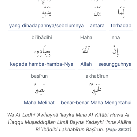
لِّمَا
بَيْنَ
يَدَيْهِۗ
yang dihadapannya/sebelumnya
antara
terhadap
biʿibādihi
l-laha
inna
إِنَّ
ٱللَّهَ
بِعِبَادِهِۦ
kepada hamba-hamba-Nya
Allah
sesungguhnya
baṣīrun
lakhabīrun
لَخَبِيرٌۢ
بَصِيرٌ
Maha Melihat
benar-benar Maha Mengetahui
Wa Al-Ladhī 'Awĥaynā 'Ilayka Mina Al-Kitābi Huwa Al-
Ĥaqqu Muşaddiqāan Limā Bayna Yadayhi 'Inna Allāha
Bi`ibādihi Lakhabīrun Başīrun. (
)
Fāṭir 35:31