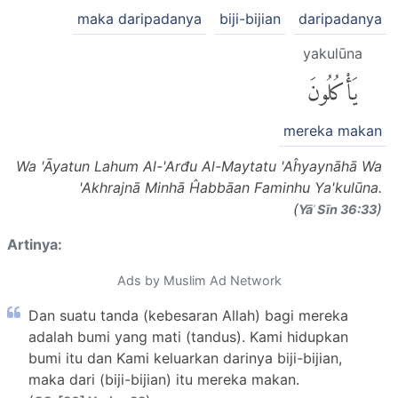
maka daripadanya
biji-bijian
daripadanya
yakulūna
يَأْكُلُونَ
mereka makan
Wa 'Āyatun Lahum Al-'Arđu Al-Maytatu 'Aĥyaynāhā Wa
'Akhrajnā Minhā Ĥabbāan Faminhu Ya'kulūna.
(
)
Yāʾ Sīn 36:33
Artinya:
Ads by Muslim Ad Network
Dan suatu tanda (kebesaran Allah) bagi mereka
adalah bumi yang mati (tandus). Kami hidupkan
bumi itu dan Kami keluarkan darinya biji-bijian,
maka dari (biji-bijian) itu mereka makan.