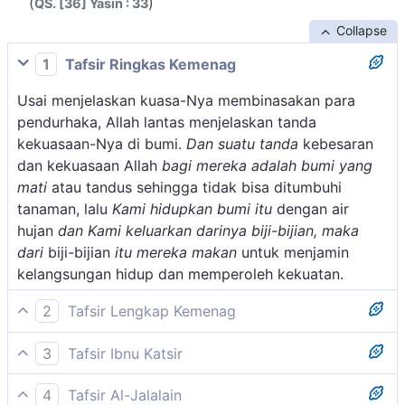
(
)
QS. [36] Yasin : 33
Collapse
1
Tafsir Ringkas Kemenag
Usai menjelaskan kuasa-Nya membinasakan para
pendurhaka, Allah lantas menjelaskan tanda
kekuasaan-Nya di bumi.
Dan suatu tanda
kebesaran
dan kekuasaan Allah
bagi mereka adalah bumi yang
mati
atau tandus sehingga tidak bisa ditumbuhi
tanaman, lalu
Kami hidupkan bumi itu
dengan air
hujan
dan Kami keluarkan darinya biji-bijian, maka
dari
biji-bijian
itu mereka makan
untuk menjamin
kelangsungan hidup dan memperoleh kekuatan.
2
Tafsir Lengkap Kemenag
Pada ayat ini diterangkan bahwa salah satu dari
3
Tafsir Ibnu Katsir
tanda-tanda kekuasaan Allah dan adanya hari
Firman Allah Swt.:
kebangkitan, ialah adanya tanah yang semula mati,
4
Tafsir Al-Jalalain