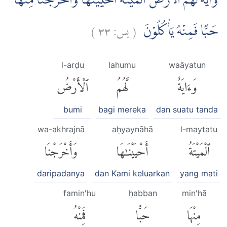
وَاٰيَةٌ لَّهُمُ الْاَرْضُ الْمَيْتَةُ ۖاَحْيَيْنٰهَا وَاَخْرَجْنَا مِنْهَا
)
٣٣
يس:
(
حَبًّا فَمِنْهُ يَأْكُلُوْنَ
l-arḍu
lahumu
waāyatun
وَءَايَةٌ
لَّهُمُ
ٱلْأَرْضُ
bumi
bagi mereka
dan suatu tanda
wa-akhrajnā
aḥyaynāhā
l-maytatu
ٱلْمَيْتَةُ
أَحْيَيْنَٰهَا
وَأَخْرَجْنَا
daripadanya
dan Kami keluarkan
yang mati
famin'hu
ḥabban
min'hā
مِنْهَا
حَبًّا
فَمِنْهُ