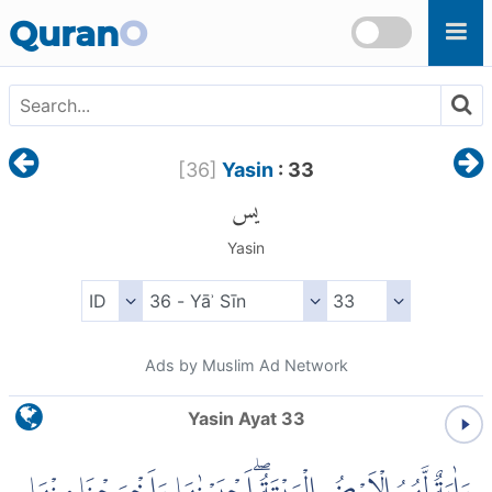
Skip to main content
Quran
O
[
36
]
Yasin
: 33
يس
Yasin
Ads by Muslim Ad Network
Yasin Ayat 33