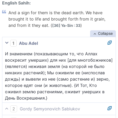
English Sahih:
And a sign for them is the dead earth. We have
brought it to life and brought forth from it grain,
and from it they eat. (
)
[36] Ya-Sin : 33
Collapse
1
Abu Adel
И знамением (показывающим то, что Аллах
воскресит умерших) для них [для многобожников]
(является) неживая земля (на которой не было
никаких растений); Мы оживили ее (ниспослав
дождь) и вывели из нее (само растение и) зерно,
которое едят они (и животные). {И Тот, Кто
оживил землю растениями, оживит умерших в
День Воскрешения.}
2
Gordy Semyonovich Sablukov