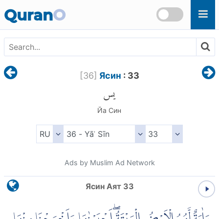
Skip to main content
Quran
O
[
36
]
Ясин
: 33
يس
Йа Син
Ads by Muslim Ad Network
Ясин Аят 33