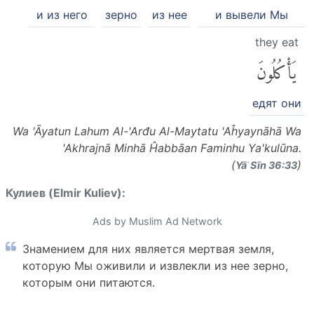
и из него
зерно
из нее
и вывели Мы
they eat
يَأْكُلُونَ
едят они
Wa 'Āyatun Lahum Al-'Arđu Al-Maytatu 'Aĥyaynāhā Wa
'Akhrajnā Minhā Ĥabbāan Faminhu Ya'kulūna.
(
)
Yāʾ Sīn 36:33
Кулиев (Elmir Kuliev):
Ads by Muslim Ad Network
Знамением для них является мертвая земля,
которую Мы оживили и извлекли из нее зерно,
которым они питаются.