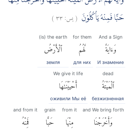
وَاٰيَةٌ لَّهُمُ الْاَرْضُ الْمَيْتَةُ ۖاَحْيَيْنٰهَا وَاَخْرَجْنَا مِنْهَا
)
٣٣
يس:
(
حَبًّا فَمِنْهُ يَأْكُلُوْنَ
(is) the earth
for them
And a Sign
وَءَايَةٌ
لَّهُمُ
ٱلْأَرْضُ
земля
для них
И знамение
We give it life
dead
ٱلْمَيْتَةُ
أَحْيَيْنَٰهَا
оживили Мы её
безжизненная
and from it
grain
from it
and We bring forth
وَأَخْرَجْنَا
مِنْهَا
حَبًّا
فَمِنْهُ