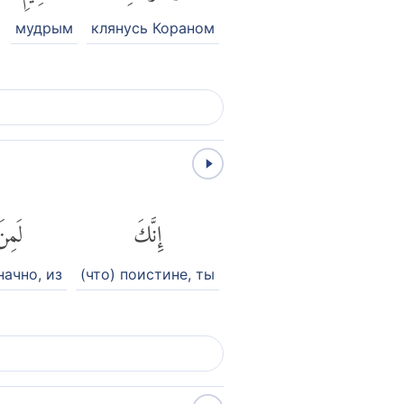
мудрым
клянусь Кораном
إِنَّكَ
لَمِن
начно, из
(что) поистине, ты