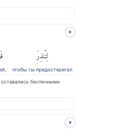
لِتُنذِرَ
قَ
ей,
чтобы ты предостерегал
и оставались беспечными