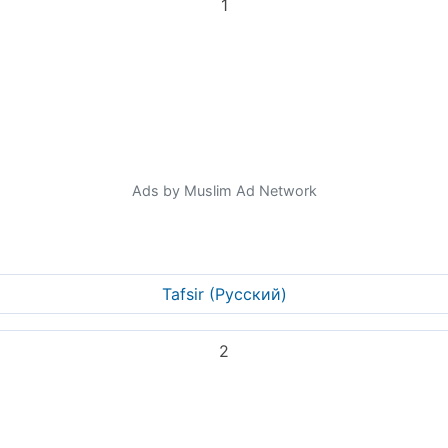
1
Ads by Muslim Ad Network
Tafsir (Pусский)
2