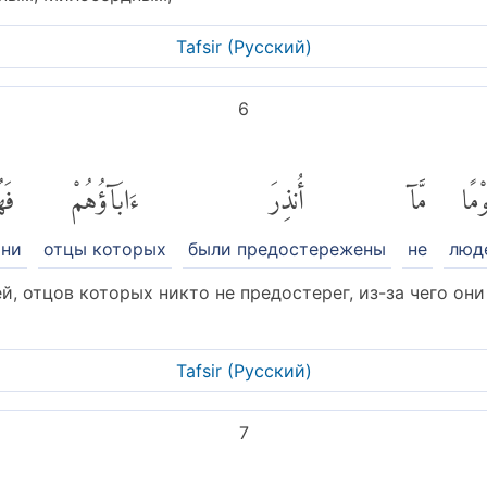
Tafsir (Pусский)
6
وْمًا
مَّآ
أُنذِرَ
ءَابَآؤُهُمْ
فَه
они
отцы которых
были предостережены
не
люд
й, отцов которых никто не предостерег, из-за чего он
Tafsir (Pусский)
7