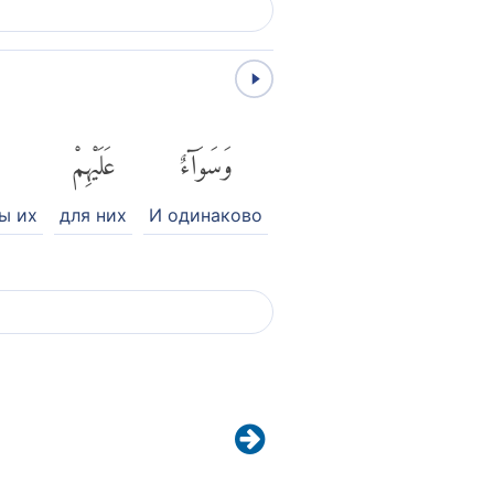
وَسَوَآءٌ
عَلَيْهِمْ
ы их
для них
И одинаково