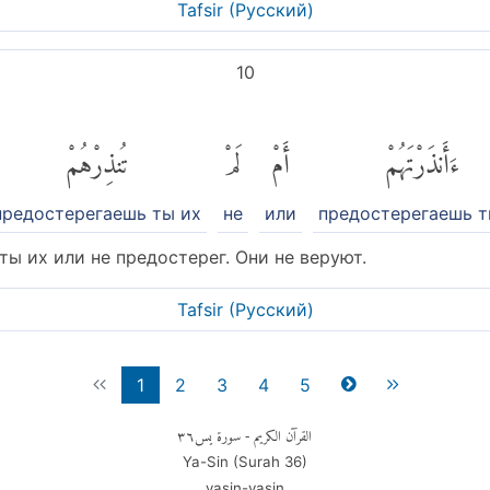
Tafsir (Pусский)
10
ءَأَنذَرْتَهُمْ
أَمْ
لَمْ
تُنذِرْهُمْ
предостерегаешь ты их
не
или
предостерегаешь т
ты их или не предостерег. Они не веруют.
Tafsir (Pусский)
1
2
3
4
5
٣٦
- سورة يس
القرآن الكريم
Ya-Sin (Surah
36
)
yasin-yasin