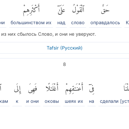
حَقَّ
ٱلْقَوْلُ
عَلَىٰٓ
أَكْثَرِهِمْ
они
большинством их
над
слово
оправдалось
К
из них сбылось Слово, и они не уверуют.
Tafsir (Pусский)
8
ْنَا
فِىٓ
أَعْنَٰقِهِمْ
أَغْلَٰلًا
فَهِىَ
إِلَى
ٱ
кам
к
и они
оковы
шеях их
на
сделали [ус