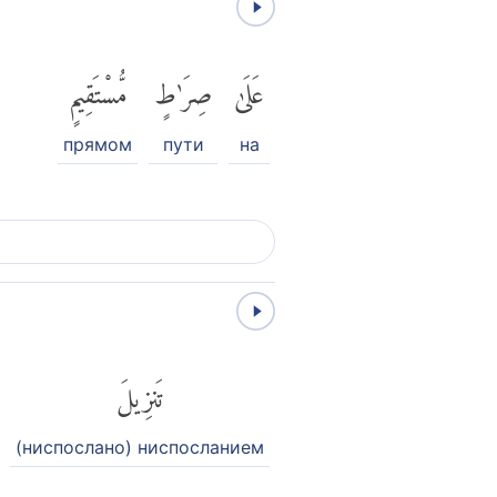
عَلَىٰ
صِرَٰطٍ
مُّسْتَقِيمٍ
прямом
пути
на
تَنزِيلَ
(ниспослано) ниспосланием