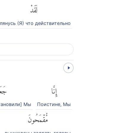
لَقَدْ
лянусь (Я) что действительно
إِنَّا
جَعَل
тановили] Мы
Поистине, Мы
مُّقْمَحُونَ
вынуждены задрать головы