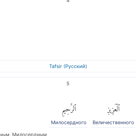
4
Tafsir (Pусский)
5
ٱلْعَزِيزِ
ٱلرَّحِيمِ
Милосердного
Величественного
ным, Милосердным,