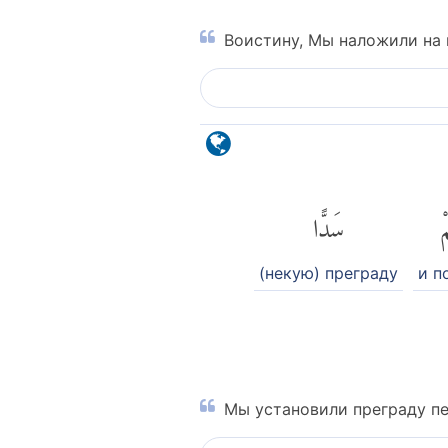
Воистину, Мы наложили на 
ْ
سَدًّا
(некую) преграду
и п
Мы установили преграду пе