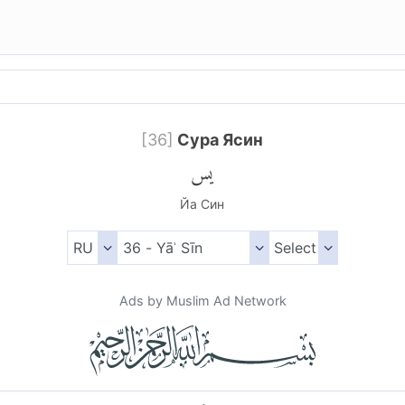
[
36
]
Сура Ясин
يس
Йа Син
Ads by Muslim Ad Network