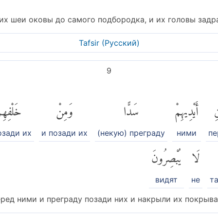
их шеи оковы до самого подбородка, и их головы задр
Tafsir (Pусский)
9
نِ
أَيْدِيهِمْ
سَدًّا
وَمِنْ
خَلْفِهِم
озади их
и позади их
(некую) преграду
ними
пе
لَا
يُبْصِرُونَ
видят
не
та
ред ними и преграду позади них и накрыли их покрывал