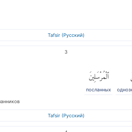
Tafsir (Pусский)
3
َ
ٱلْمُرْسَلِينَ
посланных
одноз
ланников
Tafsir (Pусский)