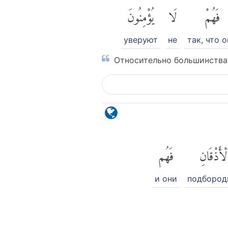
فَهُمْ
لَا
يُؤْمِنُونَ
уверуют
не
так, что 
Относительно большинства 
لْأَذْقَانِ
فَهُم
и они
подбород