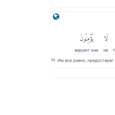
لَا
يُؤْمِنُونَ
веруют они
не
Им все равно, предостерег 