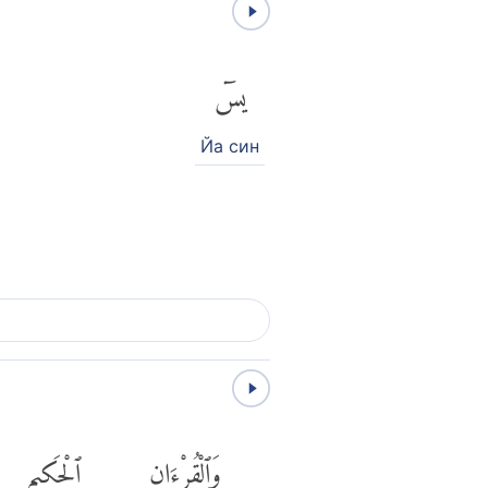
يسٓ
Йа син
وَٱلْقُرْءَانِ
ٱلْحَكِيمِ