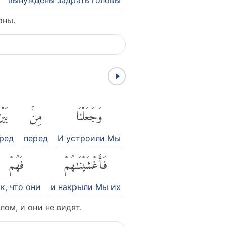
аны.
وَجَعَلْنَا
مِنۢ
بَيْ
ред
перед
И устроили Мы
فَأَغْشَيْنَٰهُمْ
فَهُمْ
к, что они
и накрыли Мы их
ом, и они не видят.