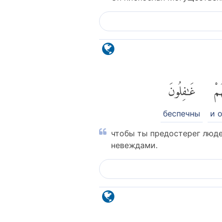
ُمْ
غَٰفِلُونَ
беспечны
и 
чтобы ты предостерег люде
невеждами.