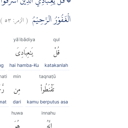
قُلْ يٰعِبَادِيَ الَّذِيْنَ اَسْرَفُوْا عَلٰ
)
٥٣
الزمر:
(
الْغَفُوْرُ الرَّحِيْمُ
yāʿibādiya
qul
قُلْ
يَٰعِبَادِىَ
ng
hai hamba-Ku
katakanlah
mati
min
taqnaṭū
تَقْنَطُوا۟
مِن
رَّح
mat
dari
kamu berputus asa
huwa
innahu
إِنَّهُۥ
هُوَ