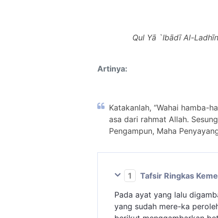
Qul Yā `Ibādī Al-Ladhī
Artinya:
Katakanlah, “Wahai hamba-ha
asa dari rahmat Allah. Sesu
Pengampun, Maha Penyayang
1
Tafsir Ringkas Kem
Pada ayat yang lalu digamb
yang sudah mere-ka peroleh