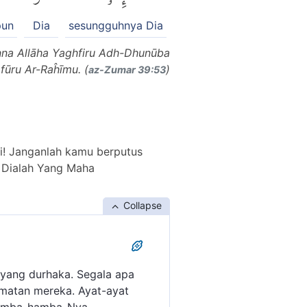
pun
Dia
sesungguhnya Dia
'Inna Allāha Yaghfiru Adh-Dhunūba
fūru Ar-Raĥīmu. (
)
az-Zumar 39:53
i! Janganlah kamu berputus
 Dialah Yang Maha
Collapse
 yang durhaka. Segala apa
amatan mereka. Ayat-ayat