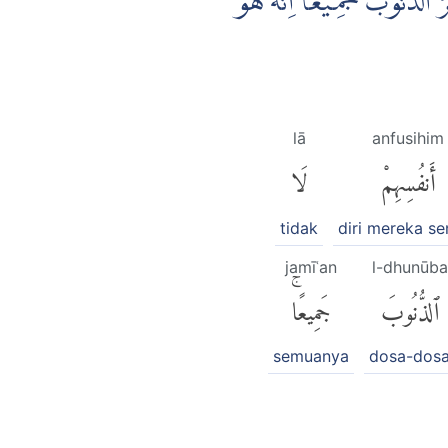
۞ الذُّنُوْبَ جَمِيْعًا ۗاِنَّهٗ هُوَ
lā
anfusihim
أَنفُسِهِمْ
لَا
tidak
diri mereka se
jamīʿan
l-dhunūba
ٱلذُّنُوبَ
جَمِيعًاۚ
semuanya
dosa-dos