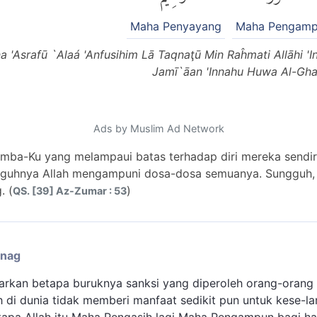
Maha Penyayang
Maha Pengam
na 'Asrafū `Alaá 'Anfusihim Lā Taqnaţū Min Raĥmati Allāhi 
Jamī`āan 'Innahu Huwa Al-Gha
Ads by Muslim Ad Network
mba-Ku yang melampaui batas terhadap diri mereka sendir
ngguhnya Allah mengampuni dosa-dosa semuanya. Sungguh,
. (
)
QS. [39] Az-Zumar : 53
enag
arkan betapa buruknya sanksi yang diperoleh orang-orang
 di dunia tidak memberi manfaat sedikit pun untuk kese-l