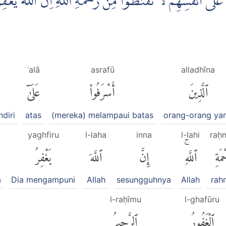
ٓى اَنْفُسِهِمْ لَا تَقْنَطُوْا مِنْ رَّحْمَةِ اللّٰهِ ۗاِنَّ اللّٰهَ يَغْفِرُ 
ʿalā
asrafū
alladhīna
ٱلَّذِينَ
أَسْرَفُوا۟
عَلَىٰٓ
ndiri
atas
(mereka) melampaui batas
orang-orang ya
yaghfiru
l-laha
inna
l-lahi
raḥ
ْمَةِ
ٱللَّهِۚ
إِنَّ
ٱللَّهَ
يَغْفِرُ
a
Dia mengampuni
Allah
sesungguhnya
Allah
rah
l-raḥīmu
l-ghafūru
ٱلْغَفُورُ
ٱلرَّحِيمُ