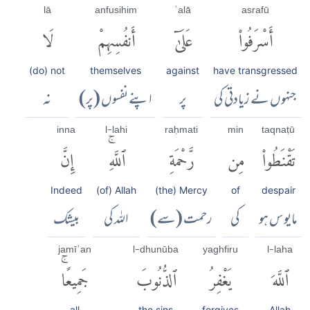
lā
anfusihim
ʿalā
asrafū
أَسْرَفُوا۟
عَلَىٰٓ
أَنفُسِهِمْ
لَا
(do) not
themselves
against
have transgressed
جنہوں نے زیادتی کی
پر
اپنے نفسوں (پر)
نہ
inna
l-lahi
raḥmati
min
taqnaṭū
تَقْنَطُوا۟
مِن
رَّحْمَةِ
ٱللَّهِۚ
إِنَّ
Indeed
(of) Allah
(the) Mercy
of
despair
مایوس ہو
کی
رحمت (سے)
اللہ کی
بیشک
jamīʿan
l-dhunūba
yaghfiru
l-laha
ٱللَّهَ
يَغْفِرُ
ٱلذُّنُوبَ
جَمِيعًاۚ
all
the sins
forgives
Allah