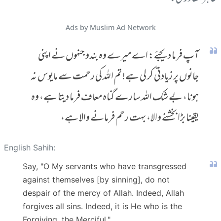
Ads by Muslim Ad Network
آپ فرما دیجئے: اے میرے وہ بندو جنہوں نے اپنی
جانوں پر زیادتی کر لی ہے! تم اللہ کی رحمت سے مایوس نہ
ہونا، بے شک اللہ سارے گناہ معاف فرما دیتا ہے، وہ
یقینا بڑا بخشنے والا، بہت رحم فرمانے والا ہے،
English Sahih:
Say, "O My servants who have transgressed
against themselves [by sinning], do not
despair of the mercy of Allah. Indeed, Allah
forgives all sins. Indeed, it is He who is the
Forgiving, the Merciful."