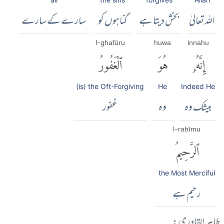
اللہ تعالیٰ
بخش دیتا ہے
گناہوں کو
سارے کے سارے
l-ghafūru
huwa
innahu
إِنَّهُۥ
هُوَ
ٱلْغَفُورُ
(is) the Oft-Forgiving
He
Indeed He
بیشک وہ
وہ
غفور
l-raḥīmu
ٱلرَّحِيمُ
the Most Merciful
رحیم ہے
طاہر القادری: