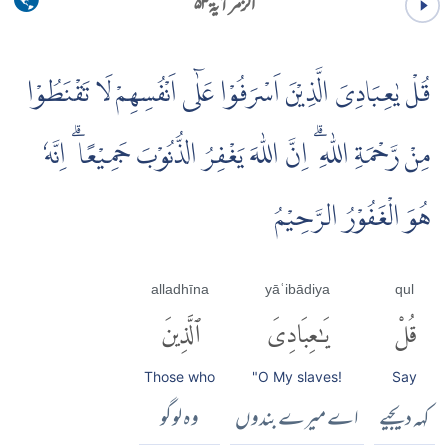
الزمر آية ۵۳
قُلْ يٰعِبَادِىَ الَّذِيْنَ اَسْرَفُوْا عَلٰۤى اَنْفُسِهِمْ لَا تَقْنَطُوْا
مِنْ رَّحْمَةِ اللّٰهِ ۗ اِنَّ اللّٰهَ يَغْفِرُ الذُّنُوْبَ جَمِيْعًا ۗ اِنَّهٗ
هُوَ الْغَفُوْرُ الرَّحِيْمُ
alladhīna
yāʿibādiya
qul
قُلْ
يَٰعِبَادِىَ
ٱلَّذِينَ
Those who
"O My slaves!
Say
کہہ دیجیے
اے میرے بندوں
وہ لوگو