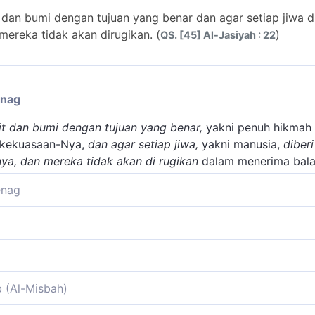
 dan bumi dengan tujuan yang benar dan agar setiap jiwa d
mereka tidak akan dirugikan. (
)
QS. [45] Al-Jasiyah : 22
enag
it dan bumi dengan tujuan yang benar,
yakni penuh hikmah 
 kekuasaan-Nya,
dan agar setiap jiwa,
yakni manusia,
diber
nya,
dan mereka tidak akan di rugikan
dalam menerima balas
enag
ngit dan bumi diciptakan dengan benar, dan memiliki tujua
u bendapun diadakan Tuhan tanpa mempunyai tujuan. Tujua
leh ciptaan yang lain, dalam rangka mencapai tujuan ciptaa
i tujuan, maka yang terjadi adalah la'ib, permainan. Kata se
it dan) menciptakan (bumi dengan tujuan yang benar) lafal B
t dan bumi dengan tujuan yang benar. (Al-Jatsiyah: 22)
untuk menjelaskan hal yang sama, sebagaimana ayat di ba
b (Al-Misbah)
iptaan langit dan bumi itu dimaksud untuk menunjukkan k