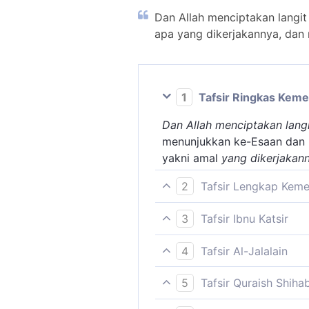
Dan Allah menciptakan langit
apa yang dikerjakannya, dan 
1
Tafsir Ringkas Kem
Dan Allah menciptakan lang
menunjukkan ke-Esaan dan
yakni amal
yang dikerjakan
2
Tafsir Lengkap Kem
Allah menjelaskan bahwa la
3
Tafsir Ibnu Katsir
kehendaknya. Tidak ada sat
Adapun firman Allah Swt.:
adalah untuk dimanfaatkan o
4
Tafsir Al-Jalalain
suatu kegiatan tidak memilik
(Dan Allah menciptakan lang
Dan Allah menciptakan langi
kata haq banyak digunakan 
5
Tafsir Quraish Shiha
kepada lafal Khalaqa; penc