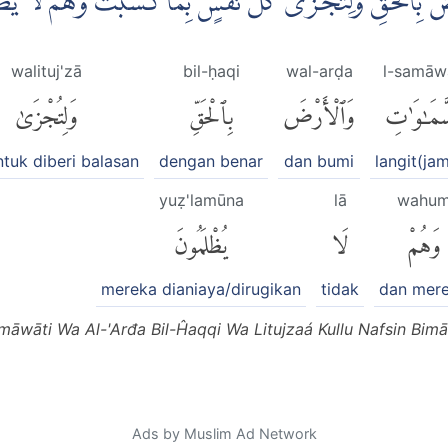
ضَ بِالْحَقِّ وَلِتُجْزٰى كُلُّ نَفْسٍۢ بِمَا كَسَبَتْ وَهُمْ لَا ي
walituj'zā
bil-ḥaqi
wal-arḍa
l-samāw
َّمَٰوَٰتِ
وَٱلْأَرْضَ
بِٱلْحَقِّ
وَلِتُجْزَىٰ
tuk diberi balasan
dengan benar
dan bumi
langit(ja
yuẓ'lamūna
lā
wahu
وَهُمْ
لَا
يُظْلَمُونَ
mereka dianiaya/dirugikan
tidak
dan mer
māwāti Wa Al-'Arđa Bil-Ĥaqqi Wa Litujzaá Kullu Nafsin Bi
Ads by Muslim Ad Network