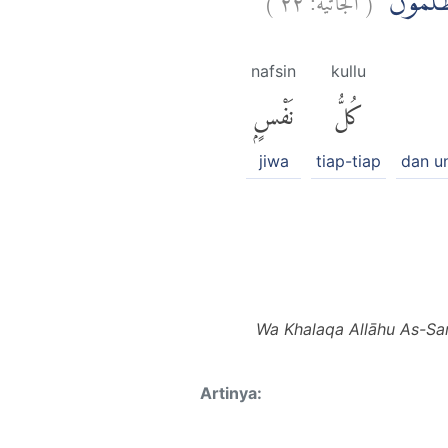
ُظْلَمُوْنَ
nafsin
kullu
كُلُّ
نَفْسٍۭ
jiwa
tiap-tiap
dan un
Wa Khalaqa Allāhu As-Sa
Artinya: