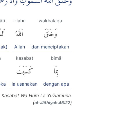
وَخَلَقَ اللّٰهُ السَّمٰوٰتِ وَالْاَرْ
āti
l-lahu
wakhalaqa
وَخَلَقَ
ٱللَّهُ
ٱلس
mak)
Allah
dan menciptakan
m
kasabat
bimā
بِمَا
كَسَبَتْ
eka
ia usahakan
dengan apa
mā Kasabat Wa Hum Lā Yužlamūna.
(
)
al-Jāthiyah 45:22