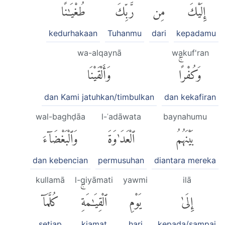
إِلَيْكَ
مِن
رَّبِّكَ
طُغْيَٰنًا
kedurhakaan
Tuhanmu
dari
kepadamu
wa-alqaynā
wakuf'ran
وَكُفْرًاۚ
وَأَلْقَيْنَا
dan Kami jatuhkan/timbulkan
dan kekafiran
wal-baghḍāa
l-ʿadāwata
baynahumu
بَيْنَهُمُ
ٱلْعَدَٰوَةَ
وَٱلْبَغْضَآءَ
dan kebencian
permusuhan
diantara mereka
kullamā
l-qiyāmati
yawmi
ilā
إِلَىٰ
يَوْمِ
ٱلْقِيَٰمَةِۚ
كُلَّمَآ
setiap
kiamat
hari
kepada/sampai