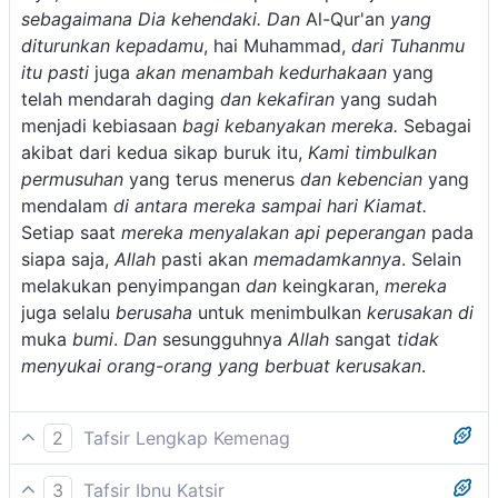
sebagaimana Dia kehendaki.
Dan
Al-Qur'an
yang
diturunkan kepadamu
, hai Muhammad,
dari Tuhanmu
itu pasti
juga
akan menambah kedurhakaan
yang
telah mendarah daging
dan kekafiran
yang sudah
menjadi kebiasaan
bagi kebanyakan mereka.
Sebagai
akibat dari kedua sikap buruk itu,
Kami timbulkan
permusuhan
yang terus menerus
dan kebencian
yang
mendalam
di antara mereka sampai hari Kiamat.
Setiap saat
mereka menyalakan api peperangan
pada
siapa saja,
Allah
pasti akan
memadamkannya
. Selain
melakukan penyimpangan
dan
keingkaran,
mereka
juga selalu
berusaha
untuk menimbulkan
kerusakan di
muka
bumi
.
Dan
sesungguhnya
Allah
sangat
tidak
menyukai orang-orang yang berbuat kerusakan
.
2
Tafsir Lengkap Kemenag
Menurut riwayat Ibnu Ishak dan at-thabrani dari Ibnu
3
Tafsir Ibnu Katsir