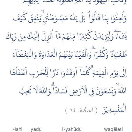
وَقَالَتِ الْيَهُوْدُ يَدُ اللّٰهِ مَغْلُوْلَةٌ ۗغُلَّتْ اَيْدِيْهِمْ
وَلُعِنُوْا بِمَا قَالُوْا ۘ بَلْ يَدٰهُ مَبْسُوْطَتٰنِۙ يُنْفِقُ كَيْفَ
يَشَاۤءُۗ وَلَيَزِيْدَنَّ كَثِيْرًا مِّنْهُمْ مَّآ اُنْزِلَ اِلَيْكَ مِنْ رَّبِّكَ
طُغْيَانًا وَّكُفْرًاۗ وَاَلْقَيْنَا بَيْنَهُمُ الْعَدَاوَةَ وَالْبَغْضَاۤءَ
اِلٰى يَوْمِ الْقِيٰمَةِۗ كُلَّمَآ اَوْقَدُوْا نَارًا لِّلْحَرْبِ اَطْفَاَهَا
اللّٰهُ ۙوَيَسْعَوْنَ فِى الْاَرْضِ فَسَادًاۗ وَاللّٰهُ لَا يُحِبُّ
)
٦٤
المائدة:
(
الْمُفْسِدِيْنَ
l-lahi
yadu
l-yahūdu
waqālati