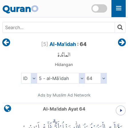
Skip to main content
Quran
O
[
5
]
Al-Ma'idah
: 64
المائدة
Hidangan
Ads by Muslim Ad Network
Al-Ma'idah Ayat 64