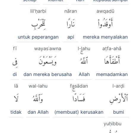
lil'ḥarbi
nāran
awqadū
أَوْقَدُوا۟
نَارًا
لِّلْحَرْبِ
untuk peperangan
api
mereka menyalakan
fī
wayasʿawna
l-lahu
aṭfa-ahā
أَطْفَأَهَا
ٱللَّهُۚ
وَيَسْعَوْنَ
فِى
di
dan mereka berusaha
Allah
memadamkan
lā
wal-lahu
fasādan
l-arḍi
ٱلْأَرْضِ
فَسَادًاۚ
وَٱللَّهُ
لَا
tidak
dan Allah
(membuat) kerusakan
bumi
yuḥibbu