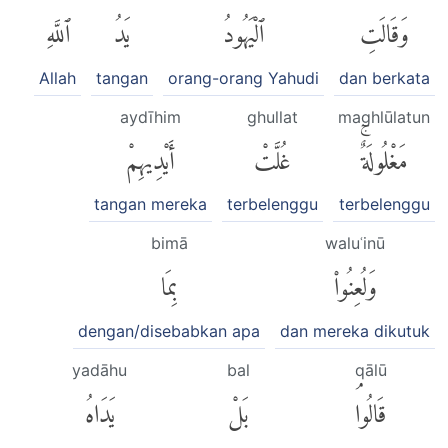
وَقَالَتِ
ٱلْيَهُودُ
يَدُ
ٱللَّهِ
Allah
tangan
orang-orang Yahudi
dan berkata
aydīhim
ghullat
maghlūlatun
مَغْلُولَةٌۚ
غُلَّتْ
أَيْدِيهِمْ
tangan mereka
terbelenggu
terbelenggu
bimā
waluʿinū
وَلُعِنُوا۟
بِمَا
dengan/disebabkan apa
dan mereka dikutuk
yadāhu
bal
qālū
قَالُواۘ
بَلْ
يَدَاهُ