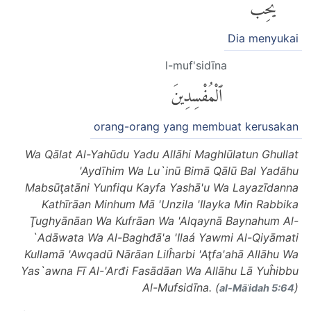
يُحِبُّ
Dia menyukai
l-muf'sidīna
ٱلْمُفْسِدِينَ
orang-orang yang membuat kerusakan
Wa Qālat Al-Yahūdu Yadu Allāhi Maghlūlatun Ghullat
'Aydīhim Wa Lu`inū Bimā Qālū Bal Yadāhu
Mabsūţatāni Yunfiqu Kayfa Yashā'u Wa Layazīdanna
Kathīrāan Minhum Mā 'Unzila 'Ilayka Min Rabbika
Ţughyānāan Wa Kufrāan Wa 'Alqaynā Baynahum Al-
`Adāwata Wa Al-Baghđā'a 'Ilaá Yawmi Al-Qiyāmati
Kullamā 'Awqadū Nārāan Lilĥarbi 'Aţfa'ahā Allāhu Wa
Yas`awna Fī Al-'Arđi Fasādāan Wa Allāhu Lā Yuĥibbu
Al-Mufsidīna. (
)
al-Māʾidah 5:64