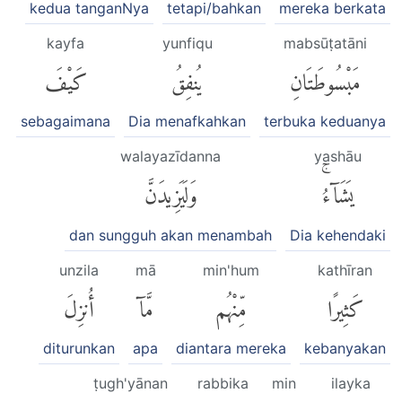
kedua tanganNya
tetapi/bahkan
mereka berkata
kayfa
yunfiqu
mabsūṭatāni
مَبْسُوطَتَانِ
يُنفِقُ
كَيْفَ
sebagaimana
Dia menafkahkan
terbuka keduanya
walayazīdanna
yashāu
يَشَآءُۚ
وَلَيَزِيدَنَّ
dan sungguh akan menambah
Dia kehendaki
unzila
mā
min'hum
kathīran
كَثِيرًا
مِّنْهُم
مَّآ
أُنزِلَ
diturunkan
apa
diantara mereka
kebanyakan
ṭugh'yānan
rabbika
min
ilayka