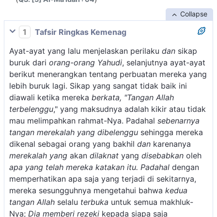
Collapse
1
Tafsir Ringkas Kemenag
Ayat-ayat yang lalu menjelaskan perilaku
dan
sikap
buruk dari
orang-orang Yahudi
, selanjutnya ayat-ayat
berikut menerangkan tentang perbuatan mereka yang
lebih buruk lagi. Sikap yang sangat tidak baik ini
diawali ketika mereka
berkata, "Tangan Allah
terbelenggu
," yang maksudnya adalah kikir atau tidak
mau melimpahkan rahmat-Nya. Padahal
sebenarnya
tangan merekalah yang dibelenggu
sehingga mereka
dikenal sebagai orang yang bakhil
dan
karenanya
merekalah yang
akan
dilaknat
yang
disebabkan
oleh
apa yang telah mereka katakan itu. Padahal
dengan
memperhatikan apa saja yang terjadi di sekitarnya,
mereka sesungguhnya mengetahui bahwa
kedua
tangan Allah
selalu
terbuka
untuk semua makhluk-
Nya;
Dia memberi rezeki
kepada siapa saja