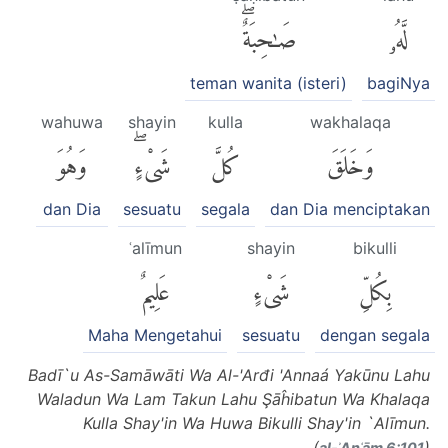
لَّهُۥ
صَٰحِبَةٌۖ
teman wanita (isteri)
bagiNya
wahuwa
shayin
kulla
wakhalaqa
وَخَلَقَ
كُلَّ
شَىْءٍۖ
وَهُوَ
dan Dia
sesuatu
segala
dan Dia menciptakan
ʿalīmun
shayin
bikulli
بِكُلِّ
شَىْءٍ
عَلِيمٌ
Maha Mengetahui
sesuatu
dengan segala
Badī`u As-Samāwāti Wa Al-'Arđi 'Annaá Yakūnu Lahu
Waladun Wa Lam Takun Lahu Şāĥibatun Wa Khalaqa
Kulla Shay'in Wa Huwa Bikulli Shay'in `Alīmun.
(
)
al-ʾAnʿām 6:101