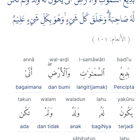
بَدِيْعُ السَّمٰوٰتِ وَالْاَرْضِۗ اَنّٰى يَكُوْنُ لَهٗ وَلَدٌ وَّلَمْ تَكُنْ
لَّهٗ صَاحِبَةٌ ۗوَخَلَقَ كُلَّ شَيْءٍۚ وَهُوَ بِكُلِّ شَيْءٍ عَلِيْمٌ
)
١٠١
الأنعام:
(
annā
wal-arḍi
l-samāwāti
badīʿu
بَدِيعُ
ٱلسَّمَٰوَٰتِ
وَٱلْأَرْضِۖ
أَنَّىٰ
bagaimana
dan bumi
langit(jamak)
Pencipta
takun
walam
waladun
lahu
yakūnu
يَكُونُ
لَهُۥ
وَلَدٌ
وَلَمْ
تَكُن
ada
dan tidak
anak
bagiNya
terjadi
ṣāḥibatun
lahu