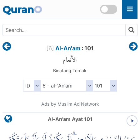
Skip to main content
Quran
O
[
6
]
Al-An'am
: 101
الأنعام
Binatang Ternak
Ads by Muslim Ad Network
Al-An'am Ayat 101