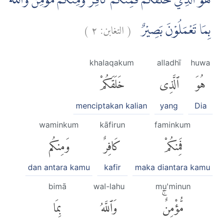
هُوَ الَّذِيْ خَلَقَكُمْ فَمِنْكُمْ كَافِرٌ وَّمِنْكُمْ مُّؤْمِنٌۗ وَاللّٰهُ
)
٢
التغابن:
(
بِمَا تَعْمَلُوْنَ بَصِيْرٌ
khalaqakum
alladhī
huwa
هُوَ
ٱلَّذِى
خَلَقَكُمْ
menciptakan kalian
yang
Dia
waminkum
kāfirun
faminkum
فَمِنكُمْ
كَافِرٌ
وَمِنكُم
dan antara kamu
kafir
maka diantara kamu
bimā
wal-lahu
mu'minun
مُّؤْمِنٌۚ
وَٱللَّهُ
بِمَا