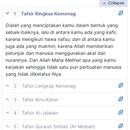
Collapse
1
Tafsir Ringkas Kemenag
Dialah yang menciptakan kamu
dalam bentuk yang
sebaik-baiknya,
lalu di antara kamu ada yang kafir,
karena mengikuti hawa nafsu;
dan di antara kamu
juga
ada yang mukmin
, karena Allah memberikan
petunjuk dan manusia menggunakan akal dan
nuraninya.
Dan Allah Maha Melihat apa yang kamu
kerjakan
sehingga tidak satu pun perbuatan manusia
yang tidak diketahui-Nya.
2
Tafsir Lengkap Kemenag
Ayat ini menerangkan bahwa Allahlah yang
3
Tafsir Ibnu Katsir
menciptakan semua yang ada menurut kehendak-
Firman Allah Swt.:
Nya. Allah berfirman:
4
Tafsir Al-Jalalain
(Dialah Yang menciptakan kalian maka di antara
Dialah yang menciptakan kamu, maka di antara kamu
Allah pencipta segala sesuatu dan Dia Maha
5
Tafsir Quraish Shihab (Al-Misbah)