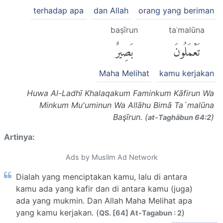
terhadap apa
dan Allah
orang yang beriman
baṣīrun
taʿmalūna
تَعْمَلُونَ
بَصِيرٌ
Maha Melihat
kamu kerjakan
Huwa Al-Ladhī Khalaqakum Faminkum Kāfirun Wa
Minkum Mu'uminun Wa Allāhu Bimā Ta`malūna
Başīrun. (
)
at-Taghābun 64:2
Artinya:
Ads by Muslim Ad Network
Dialah yang menciptakan kamu, lalu di antara
kamu ada yang kafir dan di antara kamu (juga)
ada yang mukmin. Dan Allah Maha Melihat apa
yang kamu kerjakan. (
)
QS. [64] At-Tagabun : 2