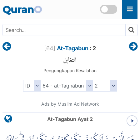
Skip to main content
Quran
O
[
64
]
At-Tagabun
: 2
التغابن
Pengungkapan Kesalahan
Ads by Muslim Ad Network
At-Tagabun Ayat 2