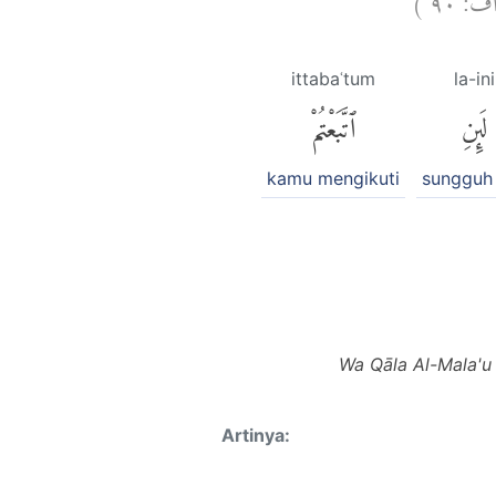
ittabaʿtum
la-ini
لَئِنِ
ٱتَّبَعْتُمْ
kamu mengikuti
sungguh 
Wa Qāla Al-Mala'u
Artinya: