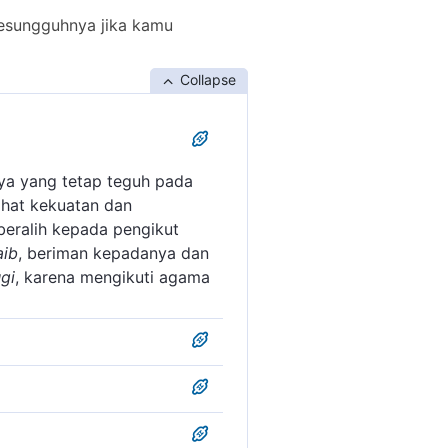
esungguhnya jika kamu
Collapse
ya yang tetap teguh pada
hat kekuatan dan
eralih kepada pengikut
aib
, beriman kepadanya dan
gi
, karena mengikuti agama
gingkari ayat-ayat Allah
alangi orang lain untuk
ongan, kesesatan yang
beriman dan mengikuti