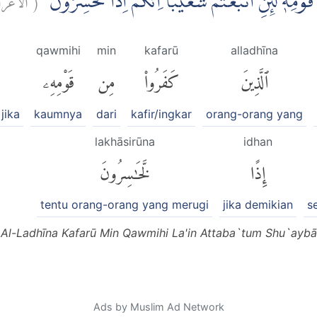
قَوْمِهٖ لَىِٕنِ اتَّبَعْتُمْ شُعَيْبًا ِانَّكُمْ اِذًا لَّخٰسِرُوْنَ
qawmihi
min
kafarū
alladhīna
ٱلَّذِينَ
كَفَرُوا۟
مِن
قَوْمِهِۦ
jika
kaumnya
dari
kafir/ingkar
orang-orang yang
lakhāsirūna
idhan
إِذًا
لَّخَٰسِرُونَ
tentu orang-orang yang merugi
jika demikian
s
 Al-Ladhīna Kafarū Min Qawmihi La'in Attaba`tum Shu`aybā
Ads by Muslim Ad Network