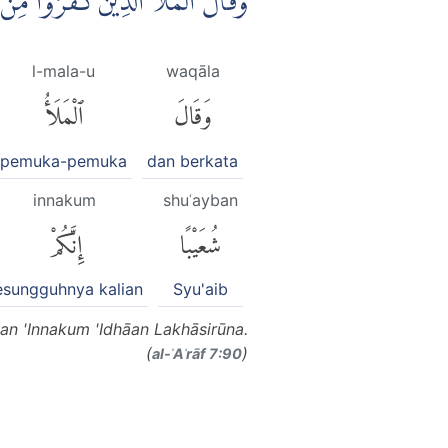
وَقَالَ الْمَلَاُ الَّذِيْنَ كَفَرُوْا مِنْ 
l-mala-u
waqāla
وَقَالَ
ٱلْمَلَأُ
pemuka-pemuka
dan berkata
innakum
shuʿayban
شُعَيْبًا
إِنَّكُمْ
esungguhnya kalian
Syu'aib
an 'Innakum 'Idhāan Lakhāsirūna.
(
)
al-ʾAʿrāf 7:90