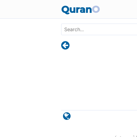
Skip to main content
Quran
O
)
٩٠
راف