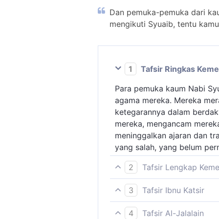
Dan pemuka-pemuka dari kaum
mengikuti Syuaib, tentu kamu
1
Tafsir Ringkas Kem
Para pemuka kaum Nabi Syu
agama mereka. Mereka mera
ketegarannya dalam berdak
mereka, mengancam mereka
meninggalkan ajaran dan tra
yang salah, yang belum perna
2
Tafsir Lengkap Kem
Orang-orang kafir di antar
3
Tafsir Ibnu Katsir
dan mendustakan rasul-Nya 
Allah Swt. menceritakan pe
beriman kepada Nabi Syuai
4
Tafsir Al-Jalalain