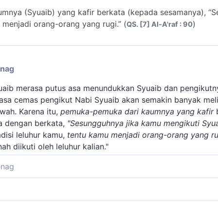
nya (Syuaib) yang kafir berkata (kepada sesamanya), “S
 menjadi orang-orang yang rugi.” (
)
QS. [7] Al-A'raf : 90
enag
aib merasa putus asa menundukkan Syuaib dan pengikutn
sa cemas pengikut Nabi Syuaib akan semakin banyak meli
wah. Karena itu,
pemuka-pemuka dari kaumnya yang kafir
b
 dengan berkata,
"Sesungguhnya jika kamu mengikuti Syu
disi leluhur kamu,
tentu kamu menjadi orang-orang yang ru
h diikuti oleh leluhur kalian."
enag
a kaum Nabi Syuaib, yaitu pemuka-pemuka mereka yang men
sudah berbuat kezaliman, antara lain dengan menghalang-h
rihal kekerasan kekufuran mereka, juga kebinalan, kesomb
b dan agama yang dibawanya, mereka berkata: "Jika kamu 