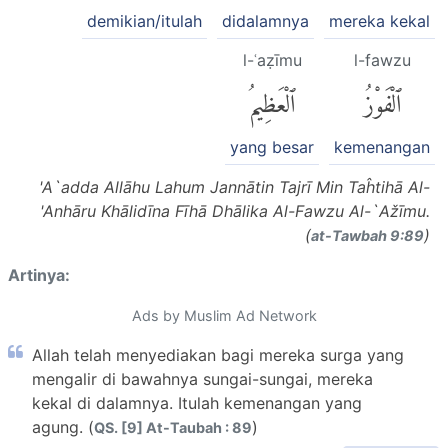
demikian/itulah
didalamnya
mereka kekal
l-ʿaẓīmu
l-fawzu
ٱلْفَوْزُ
ٱلْعَظِيمُ
yang besar
kemenangan
'A`adda Allāhu Lahum Jannātin Tajrī Min Taĥtihā Al-
'Anhāru Khālidīna Fīhā Dhālika Al-Fawzu Al-`Ažīmu.
(
)
at-Tawbah 9:89
Artinya:
Ads by Muslim Ad Network
Allah telah menyediakan bagi mereka surga yang
mengalir di bawahnya sungai-sungai, mereka
kekal di dalamnya. Itulah kemenangan yang
agung. (
)
QS. [9] At-Taubah : 89