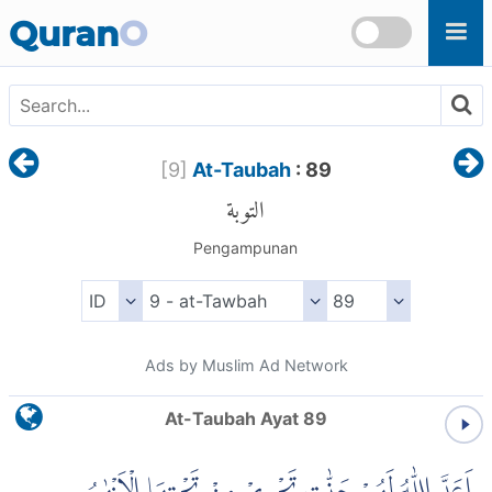
Skip to main content
Quran
O
[
9
]
At-Taubah
: 89
التوبة
Pengampunan
Ads by Muslim Ad Network
At-Taubah Ayat 89