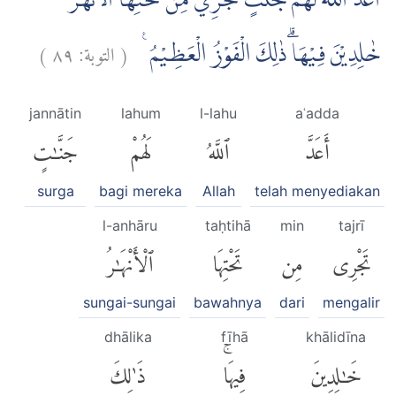
اَعَدَّ اللّٰهُ لَهُمْ جَنّٰتٍ تَجْرِيْ مِنْ تَحْتِهَا الْاَنْهٰرُ
)
٨٩
التوبة:
(
خٰلِدِيْنَ فِيْهَاۗ ذٰلِكَ الْفَوْزُ الْعَظِيْمُ ࣖ
jannātin
lahum
l-lahu
aʿadda
أَعَدَّ
ٱللَّهُ
لَهُمْ
جَنَّٰتٍ
surga
bagi mereka
Allah
telah menyediakan
l-anhāru
taḥtihā
min
tajrī
تَجْرِى
مِن
تَحْتِهَا
ٱلْأَنْهَٰرُ
sungai-sungai
bawahnya
dari
mengalir
dhālika
fīhā
khālidīna
خَٰلِدِينَ
فِيهَاۚ
ذَٰلِكَ