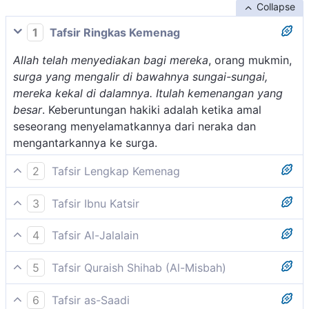
Collapse
1
Tafsir Ringkas Kemenag
Allah telah menyediakan bagi mereka
, orang mukmin,
surga yang mengalir di bawahnya sungai-sungai,
mereka kekal di dalamnya. Itulah kemenangan yang
besar
. Keberuntungan hakiki adalah ketika amal
seseorang menyelamatkannya dari neraka dan
mengantarkannya ke surga.
2
Tafsir Lengkap Kemenag
Dalam ayat ini Allah menerangkan perbedaan yang
3
Tafsir Ibnu Katsir
sangat jauh antara sifat-sifat Rasul dan orang-orang
Setelah menyebutkan dosa orang-orang munafik dan
yang beriman di satu pihak dengan sifat dan tingkah
4
Tafsir Al-Jalalain
menjelaskan pujian-Nya kepada orang-orang mukmin
laku orang-orang munafik di pihak lain. Rasul dan
(Allah telah menyediakan bagi mereka surga yang
serta menyebutkan tempat kembali orang-orang
orang-orang mukmin, senang dan gembira berjihad
5
Tafsir Quraish Shihab (Al-Misbah)
mengalir di bawahnya sungai-sungai, mereka kekal di
yang beriman kelak di hari kemudian, maka Allah Swt.
dan berperang dengan harta dan dirinya untuk
Disediakan bagi mereka kenikmatan abadi di dalam
dalamnya. Itulah kemenangan yang besar).
berfirman:
membela dan meninggikan kalimah Allah untuk
6
Tafsir as-Saadi