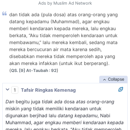
Ads by Muslim Ad Network
dan tidak ada (pula dosa) atas orang-orang yang
datang kepadamu (Muhammad), agar engkau
memberi kendaraan kepada mereka, lalu engkau
berkata, “Aku tidak memperoleh kendaraan untuk
membawamu,” lalu mereka kembali, sedang mata
mereka bercucuran air mata karena sedih,
disebabkan mereka tidak memperoleh apa yang
akan mereka infakkan (untuk ikut berperang).
(
)
QS. [9] At-Taubah : 92
Collapse
1
Tafsir Ringkas Kemenag
Dan
begitu juga
tidak ada
dosa
atas orang-orang
miskin
yang
tidak memiliki kendaraan untuk
digunakan berjihad lalu
datang kepadamu
, Nabi
Muhammad,
agar engkau memberi kendaraan kepada
mereka, lalu engkau berkata, "Aku tidak memperoleh