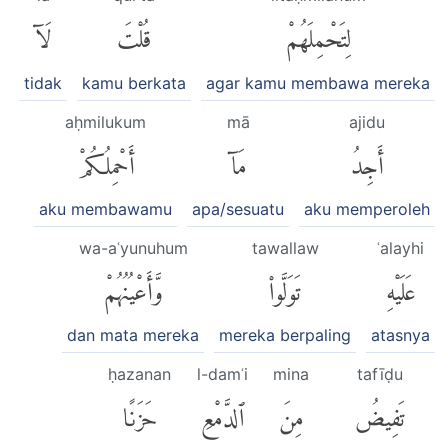
لِتَحْمِلَهُمْ
قُلْتَ
لَآ
tidak
kamu berkata
agar kamu membawa mereka
aḥmilukum
mā
ajidu
أَجِدُ
مَآ
أَحْمِلُكُمْ
aku membawamu
apa/sesuatu
aku memperoleh
wa-aʿyunuhum
tawallaw
ʿalayhi
عَلَيْهِ
تَوَلَّوا۟
وَّأَعْيُنُهُمْ
dan mata mereka
mereka berpaling
atasnya
ḥazanan
l-damʿi
mina
tafīḍu
تَفِيضُ
مِنَ
ٱلدَّمْعِ
حَزَنًا