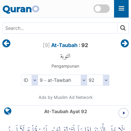
Skip to main content
Quran
O
[
9
]
At-Taubah
: 92
التوبة
Pengampunan
Ads by Muslim Ad Network
At-Taubah Ayat 92