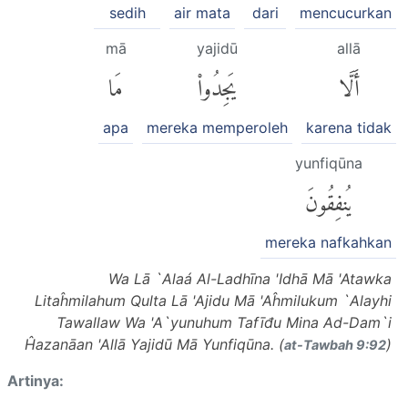
sedih
air mata
dari
mencucurkan
mā
yajidū
allā
أَلَّا
يَجِدُوا۟
مَا
apa
mereka memperoleh
karena tidak
yunfiqūna
يُنفِقُونَ
mereka nafkahkan
Wa Lā `Alaá Al-Ladhīna 'Idhā Mā 'Atawka
Litaĥmilahum Qulta Lā 'Ajidu Mā 'Aĥmilukum `Alayhi
Tawallaw Wa 'A`yunuhum Tafīđu Mina Ad-Dam`i
Ĥazanāan 'Allā Yajidū Mā Yunfiqūna. (
)
at-Tawbah 9:92
Artinya: