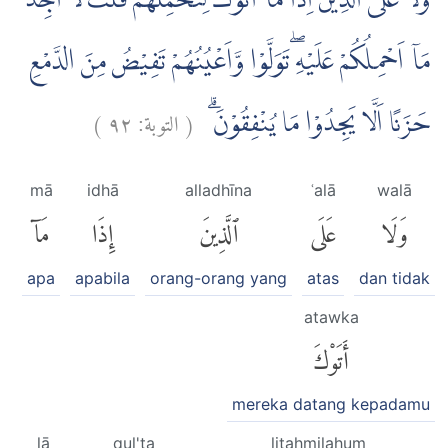
وَّلَا عَلَى الَّذِيْنَ اِذَا مَآ اَتَوْكَ لِتَحْمِلَهُمْ قُلْتَ لَآ اَجِدُ
مَآ اَحْمِلُكُمْ عَلَيْهِ ۖتَوَلَّوْا وَّاَعْيُنُهُمْ تَفِيْضُ مِنَ الدَّمْعِ
)
٩٢
التوبة:
(
حَزَنًا اَلَّا يَجِدُوْا مَا يُنْفِقُوْنَۗ
mā
idhā
alladhīna
ʿalā
walā
وَلَا
عَلَى
ٱلَّذِينَ
إِذَا
مَآ
apa
apabila
orang-orang yang
atas
dan tidak
atawka
أَتَوْكَ
mereka datang kepadamu
lā
qul'ta
litaḥmilahum