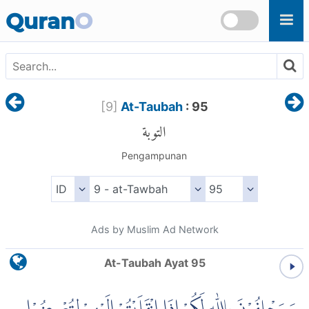
Skip to main content
Quran
O
[
9
]
At-Taubah
: 95
التوبة
Pengampunan
Ads by Muslim Ad Network
At-Taubah Ayat 95