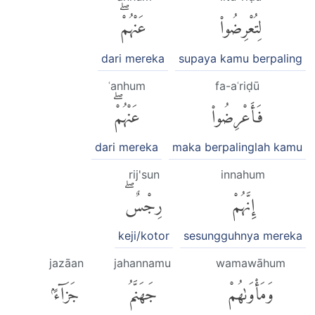
لِتُعْرِضُوا۟
عَنْهُمْۖ
dari mereka
supaya kamu berpaling
ʿanhum
fa-aʿriḍū
فَأَعْرِضُوا۟
عَنْهُمْۖ
dari mereka
maka berpalinglah kamu
rij'sun
innahum
إِنَّهُمْ
رِجْسٌۖ
keji/kotor
sesungguhnya mereka
jazāan
jahannamu
wamawāhum
وَمَأْوَىٰهُمْ
جَهَنَّمُ
جَزَآءًۢ