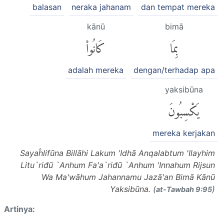
balasan
neraka jahanam
dan tempat mereka
kānū
bimā
بِمَا
كَانُوا۟
adalah mereka
dengan/terhadap apa
yaksibūna
يَكْسِبُونَ
mereka kerjakan
Sayaĥlifūna Billāhi Lakum 'Idhā Anqalabtum 'Ilayhim
Litu`riđū `Anhum Fa'a`riđū `Anhum 'Innahum Rijsun
Wa Ma'wāhum Jahannamu Jazā'an Bimā Kānū
Yaksibūna. (
)
at-Tawbah 9:95
Artinya: