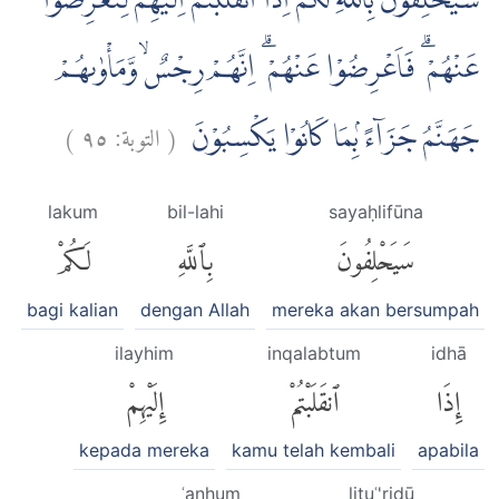
سَيَحْلِفُوْنَ بِاللّٰهِ لَكُمْ اِذَا انْقَلَبْتُمْ اِلَيْهِمْ لِتُعْرِضُوْا
عَنْهُمْ ۗ فَاَعْرِضُوْا عَنْهُمْ ۗ اِنَّهُمْ رِجْسٌۙ وَّمَأْوٰىهُمْ
)
٩٥
التوبة:
(
جَهَنَّمُ جَزَاۤءً ۢبِمَا كَانُوْا يَكْسِبُوْنَ
lakum
bil-lahi
sayaḥlifūna
سَيَحْلِفُونَ
بِٱللَّهِ
لَكُمْ
bagi kalian
dengan Allah
mereka akan bersumpah
ilayhim
inqalabtum
idhā
إِذَا
ٱنقَلَبْتُمْ
إِلَيْهِمْ
kepada mereka
kamu telah kembali
apabila
ʿanhum
lituʿ'riḍū