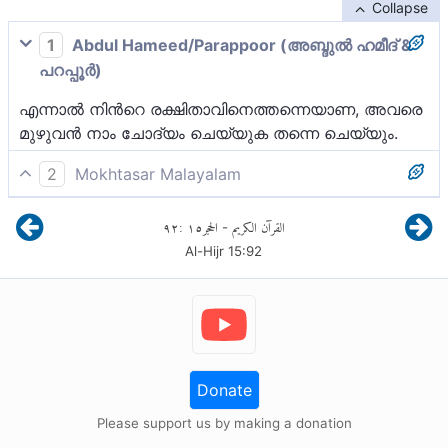
Collapse
1
Abdul Hameed/Parappoor (അബ്ദുല്‍ ഹമീദ് &
പറപ്പൂര്‍)
എന്നാല്‍ നിന്‍റെ രക്ഷിതാവിനെത്തന്നെയാണ, അവരെ
മുഴുവന്‍ നാം ചോദ്യം ചെയ്യുക തന്നെ ചെയ്യും.
2
Mokhtasar Malayalam
അല്ലാഹുവിൻ്റെ റസൂലേ! നിൻ്റെ രക്ഷിതാവിനെ
٩٢
:
١٥
الحجر
القرآن الكريم
-
തന്നെയാണെ സത്യം! ഖുർആനിനെ ഭാഗങ്ങളാക്കി
Al-Hijr
15
:
92
തീർത്തവരെയെല്ലാം ഉയിർത്തെഴുന്നേൽപ്പിൻ്റെ
നാളിൽ നാം ചോദ്യം ചെയ്യുന്നത് തന്നെയാകുന്നു.
Donate
Please support us by making a donation