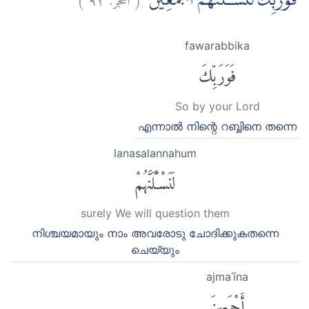
فَوَرَبِّكَ لَنَسْـَٔلَنَّهُمْ اَجْمَعِيْنَۙ
fawarabbika
فَوَرَبِّكَ
So by your Lord
എന്നാല്‍ നിന്റെ റബ്ബിനെ തന്നെ
lanasalannahum
لَنَسْـَٔلَنَّهُمْ
surely We will question them
നിശ്ചയമായും നാം അവരോടു ചോദിക്കുകതന്നെ
ചെയ്യും
ajmaʿīna
أَجْمَعِينَ