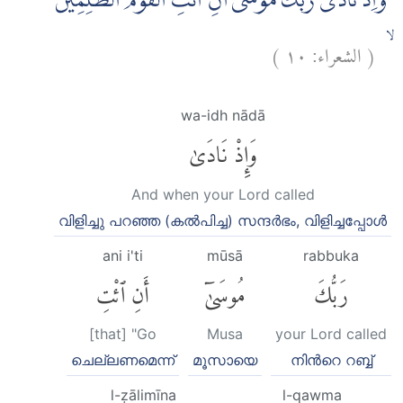
وَاِذْ نَادٰى رَبُّكَ مُوْسٰٓى اَنِ ائْتِ الْقَوْمَ الظّٰلِمِيْنَ
)
١٠
الشعراء:
(
ۙ
wa-idh nādā
وَإِذْ نَادَىٰ
And when your Lord called
വിളിച്ചു പറഞ്ഞ (കല്‍പിച്ച) സന്ദര്‍ഭം, വിളിച്ചപ്പോള്‍
ani i'ti
mūsā
rabbuka
رَبُّكَ
مُوسَىٰٓ
أَنِ ٱئْتِ
[that] "Go
Musa
your Lord called
ചെല്ലണമെന്ന്
മൂസായെ
നിന്‍റെ റബ്ബ്
l-ẓālimīna
l-qawma