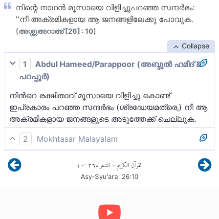
നിന്റെ നാഥന്‍ മൂസായെ വിളിച്ചുപറഞ്ഞ സന്ദര്‍ഭം:
''നീ അക്രമികളായ ആ ജനങ്ങളിലേക്കു പോവുക.
(
)
അശ്ശുഅറാഅ് [26] : 10
Collapse
1
Abdul Hameed/Parappoor (അബ്ദുല്‍ ഹമീദ് &
പറപ്പൂര്‍)
നിന്‍റെ രക്ഷിതാവ് മൂസായെ വിളിച്ചു കൊണ്ട്
ഇപ്രകാരം പറഞ്ഞ സന്ദര്‍ഭം (ശ്രദ്ധേയമത്രെ,) നീ ആ
അക്രമികളായ ജനങ്ങളുടെ അടുത്തേക്ക് ചെല്ലുക.
2
Mokhtasar Malayalam
അല്ലാഹുവിൻ്റെ റസൂലേ! അല്ലാഹുവിനെ
١٠
:
٢٦
الشعراء
القرآن الكريم
-
നിഷേധിച്ചു കൊണ്ടും, മൂസായുടെ ജനതയെ
Asy-Syu'ara'
26
:
10
(ഇസ്റാഈൽ സന്തതികളെ) അടിച്ചമർത്തി കൊണ്ടും
അതിക്രമികളായി തീർന്ന ഒരു ജനതയുടെ
അടുക്കലേക്ക് ചെല്ലുവാൻ കൽപ്പിച്ചു കൊണ്ട്
മൂസായെ നിൻ്റെ രക്ഷിതാവ് വിളിച്ച സന്ദർഭം