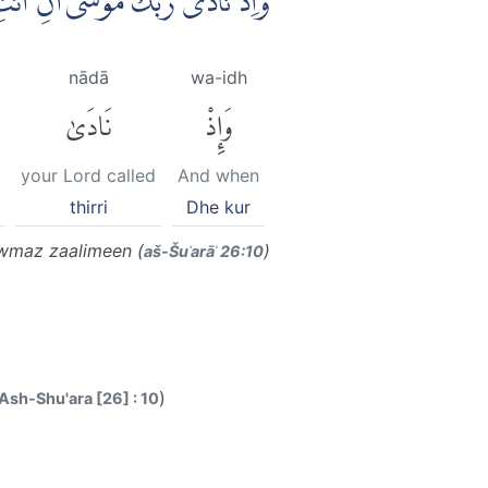
وَاِذْ نَادٰى رَبُّكَ مُوْسٰٓى اَنِ ائ ۙ
nādā
wa-idh
وَإِذْ
نَادَىٰ
your Lord called
And when
thirri
Dhe kur
awmaz zaalimeen (
)
aš-Šuʿarāʾ 26:10
)
Ash-Shu'ara [26] : 10