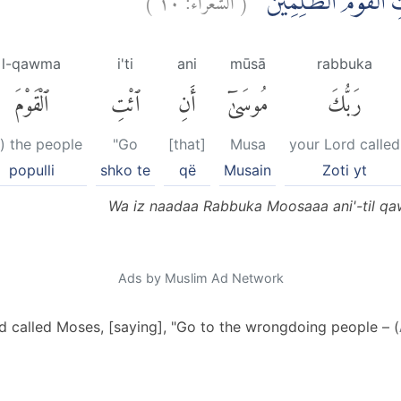
ْتِ الْقَوْمَ الظّٰلِمِيْنَ
l-qawma
i'ti
ani
mūsā
rabbuka
رَبُّكَ
مُوسَىٰٓ
أَنِ
ٱئْتِ
ٱلْقَوْمَ
o) the people
"Go
[that]
Musa
your Lord called
populli
shko te
që
Musain
Zoti yt
Wa iz naadaa Rabbuka Moosaaa ani'-til q
Ads by Muslim Ad Network
 called Moses, [saying], "Go to the wrongdoing people – (