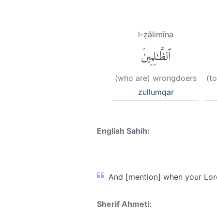
l-ẓālimīna
ٱلظَّٰلِمِينَ
(who are) wrongdoers
(t
zullumqar
English Sahih:
And [mention] when your Lord
Sherif Ahmeti: