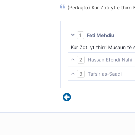
(Përkujto) Kur Zoti yt e thirri
1
Feti Mehdiu
Kur Zoti yt thirri Musaun të 
2
Hassan Efendi Nahi
Kur Allahu e thërriti Musain:
3
Tafsir as-Saadi
(Kujto) Kur Zoti yt e thirri 
Allahu i Madhëruar e ka përs
në të janë sjellë urtësi të
veprimet e Zotit me keqbërë
Teurati, që është libri më m
mrekullueshme të Musait në m
tek ai popull keqbërës (i pa