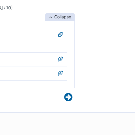
)
] : 10
Collapse
 çdo histori tjetër, sepse
të jepen shumë qartë
eriat i jashtëzakonshëm dhe
gjedhura dhe atë gjendje të
profetësinë. Ai tha: “Shko
ta janë tiranë të