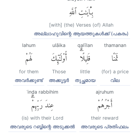
بِـَٔايَٰتِ ٱللَّهِ
[with] (the) Verses (of) Allah
അല്ലാഹുവിന്റെ ആയത്തുകള്‍ക്ക് (പകരം)
lahum
ulāika
qalīlan
thamanan
ثَمَنًا
قَلِيلًاۗ
أُو۟لَٰٓئِكَ
لَهُمْ
for them
Those
little
(for) a price
അവര്‍ക്കുണ്ട്
അക്കൂട്ടര്‍
തുച്ഛമായ
വില
ʿinda rabbihim
ajruhum
أَجْرُهُمْ
عِندَ رَبِّهِمْۗ
(is) with their Lord
their reward
അവരുടെ റബ്ബിന്റെ അടുക്കല്‍
അവരുടെ പ്രതിഫലം