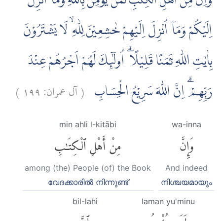
وَاِنَّ مِنْ اَهْلِ الْكِتٰبِ لَمَنْ يُّؤْمِنُ بِاللّٰهِ وَمَآ اُنْزِلَ
اِلَيْكُمْ وَمَآ اُنْزِلَ اِلَيْهِمْ خٰشِعِيْنَ لِلّٰهِ ۙ لَا يَشْتَرُوْنَ
بِاٰيٰتِ اللّٰهِ ثَمَنًا قَلِيْلًا ۗ اُولٰۤىِٕكَ لَهُمْ اَجْرُهُمْ عِنْدَ
)
١٩٩
آل عمران:
(
رَبِّهِمْ ۗ اِنَّ اللّٰهَ سَرِيْعُ الْحِسَابِ
min ahli l-kitābi
wa-inna
وَإِنَّ
مِنْ أَهْلِ ٱلْكِتَٰبِ
among (the) People (of) the Book
And indeed
വേദക്കാരില്‍ നിന്നുണ്ട്
നിശ്ചയമായും
bil-lahi
laman yu'minu
لَمَن يُؤْمِنُ
بِٱللَّهِ