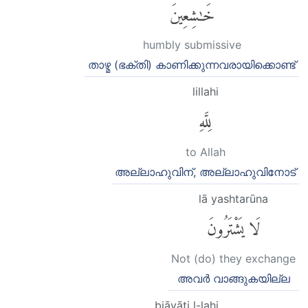
خَٰشِعِينَ
humbly submissive
താഴ്മ (ഭക്തി) കാണിക്കുന്നവരായിക്കൊണ്ട്
lillahi
لِلَّهِ
to Allah
അല്ലാഹുവിന്, അല്ലാഹുവിനോട്
lā yashtarūna
لَا يَشْتَرُونَ
Not (do) they exchange
അവര്‍ വാങ്ങുകയില്ല
biāyāti l-lahi