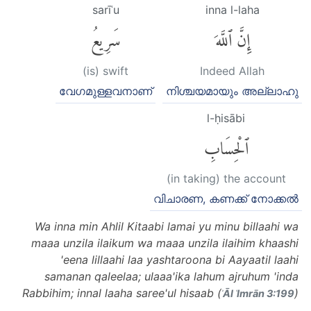
sarīʿu
inna l-laha
إِنَّ ٱللَّهَ
سَرِيعُ
(is) swift
Indeed Allah
വേഗമുള്ളവനാണ്
നിശ്ചയമായും അല്ലാഹു
l-ḥisābi
ٱلْحِسَابِ
(in taking) the account
വിചാരണ, കണക്ക് നോക്കല്‍
Wa inna min Ahlil Kitaabi lamai yu minu billaahi wa
maaa unzila ilaikum wa maaa unzila ilaihim khaashi
'eena lillaahi laa yashtaroona bi Aayaatil laahi
samanan qaleelaa; ulaaa'ika lahum ajruhum 'inda
Rabbihim; innal laaha saree'ul hisaab (
)
ʾĀl ʿImrān 3:199