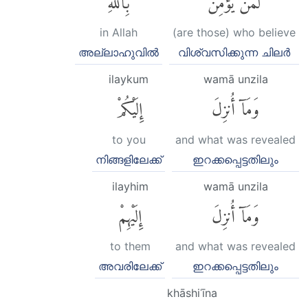
in Allah
(are those) who believe
അല്ലാഹുവില്‍
വിശ്വസിക്കുന്ന ചിലര്‍
ilaykum
wamā unzila
وَمَآ أُنزِلَ
إِلَيْكُمْ
to you
and what was revealed
നിങ്ങളിലേക്ക്
ഇറക്കപ്പെട്ടതിലും
ilayhim
wamā unzila
وَمَآ أُنزِلَ
إِلَيْهِمْ
to them
and what was revealed
അവരിലേക്ക്
ഇറക്കപ്പെട്ടതിലും
khāshiʿīna