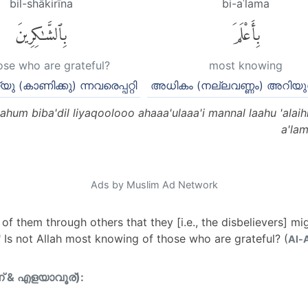
bil-shākirīna
bi-aʿlama
بِأَعْلَمَ
بِٱلشَّٰكِرِينَ
ose who are grateful?
most knowing
യു (കാണിക്കു) ന്നവരെപ്പറ്റി
അധികം (നല്ലവണ്ണം) അറിയുന
hum biba'dil liyaqoolooo ahaaa'ulaaa'i mannal laahu 'alaihi
a'lam
Ads by Muslim Ad Network
f them through others that they [i.e., the disbelievers] mig
 Is not Allah most knowing of those who are grateful? (
Al-A
ന് & എളയാവൂര്):