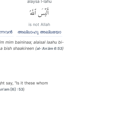
alaysa l-lahu
أَلَيْسَ ٱللَّهُ
is not Allah
്നവന്‍
അല്ലാഹു അല്ലയോ
m mim baininaa; alaisal laahu bi-
a bish shaakireen (
)
al-ʾAnʿām 6:53
ht say, "Is it these whom
)
n'am [6] : 53