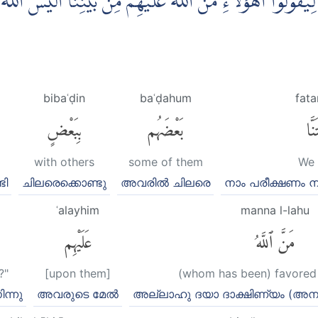
ُوْلُوْٓا اَهٰٓؤُلَاۤءِ مَنَّ اللّٰهُ عَلَيْهِمْ مِّنْۢ بَيْنِنَاۗ اَلَيْسَ اللّٰهُ
bibaʿḍin
baʿḍahum
fat
َنَّا
بَعْضَهُم
بِبَعْضٍ
with others
some of them
We 
ടി
ചിലരെക്കൊണ്ടു
അവരില്‍ ചിലരെ
നാം പരീക്ഷണം നട
ʿalayhim
manna l-lahu
مَنَّ ٱللَّهُ
عَلَيْهِم
?"
[upon them]
(whom has been) favored 
ന്നു
അവരുടെ മേല്‍
അല്ലാഹു ദയാ ദാക്ഷിണ്യം (അന