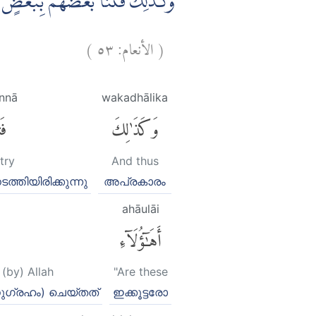
وَكَذٰلِكَ فَتَنَّا بَعْضَهُمْ بِبَعْضٍ لِّيَق
)
٥٣
الأنعام:
(
annā
wakadhālika
وَكَذَٰلِكَ
فَت
try
And thus
ത്തിയിരിക്കുന്നു
അപ്രകാരം
ahāulāi
أَهَٰٓؤُلَآءِ
(by) Allah
"Are these
ുഗ്രഹം) ചെയ്തത്
ഇക്കൂട്ടരോ