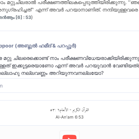
റ്റുചിലരാല്‍ പരീക്ഷണത്തിലകപ്പെടുത്തിയിരിക്കുന്നു. ''ഞങ
ിച്ചത്'' എന്ന് അവര്‍ പറയാനാണിത്. നന്ദിയുള്ളവരെ ന
)
്‍ആം [6] : 53
or (അബ്ദുല്‍ ഹമീദ് & പറപ്പൂര്‍)
്റു ചിലരെക്കൊണ്ട് നാം പരീക്ഷണവിധേയരാക്കിയിരിക്കുന്നു.
ള്ളത് ഇക്കൂട്ടരെയാണോ എന്ന് അവര്‍ പറയുവാന്‍ വേണ്ടിയത്
്റി അല്ലാഹു നല്ലവണ്ണം അറിയുന്നവനല്ലയോ?
m
െ കൊണ്ട് നാം പരീക്ഷിച്ചിരിക്കുന്നു. ഐഹിക വിഭവങ്ങളു
ളവരാക്കിയിരിക്കുന്നു. (അല്ലാഹുവിൽ) വിശ്വസിച്ചവരായ 
٥٣
:
٦
الأنعام
القرآن الكريم
-
കാരം പറയുന്നതിനത്രെ അത്: നമുക്കിടയിൽ നിന്ന് ഈ ദരി
Al-An'am
6
:
53
ിയത്?! (അല്ലാഹുവിൽ) വിശ്വസിക്കുന്നതിൽ എന്തെങ്കിലും
മുൻപ് അത് കിട്ടില്ലായിരുന്നു. നമ്മളാണല്ലോ എല്ലാ നന്മയും
രകടിപ്പിക്കുന്നവർ ആരാണെന്ന് നന്നായി അറിയുന്നവനും, അ