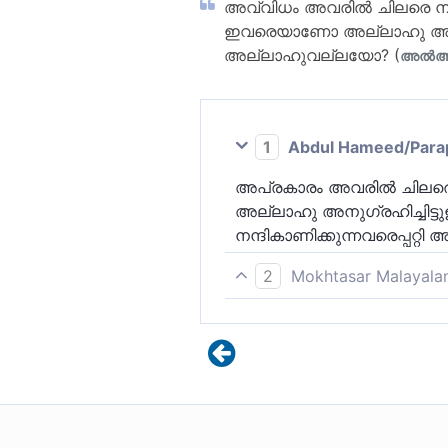
അവ്വിധം അവരില്‍ ചിലരെ നാം മ
ഇവരെയാണോ അല്ലാഹു അനുഗ്രഹ
അല്ലാഹുവല്ലയോ? (
അല്‍അന
1
Abdul Hameed/Parappo
അപ്രകാരം അവരില്‍ ചിലരെ മറ
അല്ലാഹു അനുഗ്രഹിച്ചിട്ടു
നന്ദികാണിക്കുന്നവരെപ്പറ
2
Mokhtasar Malayala
അപ്രകാരം ചിലരെ മറ്റുചിലര
വ്യത്യസ്ത നിലവാരത്തിലുള്
നിഷേധിച്ച സമ്പന്നർ ഇപ്ര
സന്മാർഗം ഔദാര്യമായി നൽക
ഇക്കൂട്ടർക്ക് നമ്മെക്കാൾ 
അനുഗ്രഹങ്ങൾക്ക് നന്ദി പ്