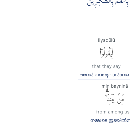
 بِاَعْلَمَ بِالشّٰكِرِيْنَ
liyaqūlū
لِّيَقُولُوٓا۟
that they say
അവര്‍ പറയുവാന്‍വേണ്
min bayninā
مِّنۢ بَيْنِنَآۗ
from among us
നമ്മുടെ ഇടയില്‍നി