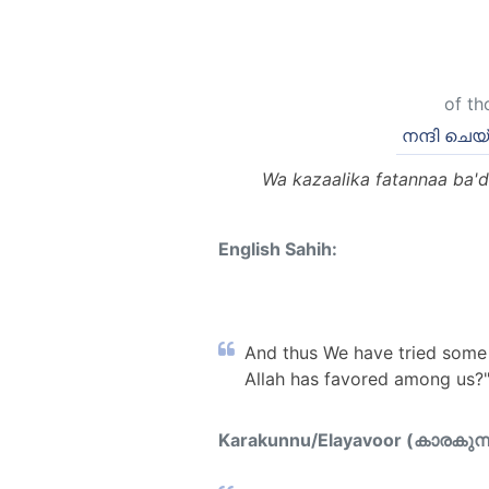
of th
നന്ദി ചെയ്
Wa kazaalika fatannaa ba'da
English Sahih:
And thus We have tried some o
Allah has favored among us?"
Karakunnu/Elayavoor (കാരകുന്